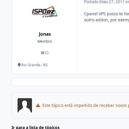
Postado
Maio 27, 2011 
Cpanel VPS posso te f
outro addon, por exemp
Jonas
Membro
72
posts
Rio Grande - RS
Este tópico está impedido de receber novos 
Ir para a lista de tópicos