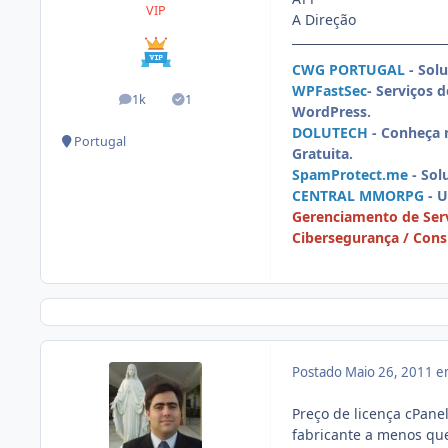
VIP
A Direção
CWG PORTUGAL
- Sol
WPFastSec
- Serviços 
1k
1
posts
Soluções
WordPress.
DOLUTECH
- Conheça 
Portugal
Gratuita.
SpamProtect.me
- Sol
CENTRAL MMORPG
- 
Gerenciamento de Serv
Cibersegurança / Consu
Postado
Maio 26, 2011 
Preço de licença cPane
fabricante a menos qu