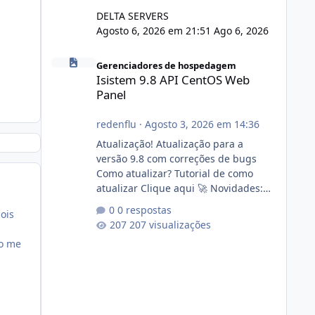
DELTA SERVERS
Agosto 6, 2026 em 21:51
Ago 6, 2026
Isistem 9.8 API CentOS Web Panel
Gerenciadores de hospedagem
Isistem 9.8 API CentOS Web
Panel
redenflu
·
Agosto 3, 2026 em 14:36
Atualização! Atualização para a
versão 9.8 com correções de bugs
Como atualizar? Tutorial de como
atualizar Clique aqui 🚀 Novidades:
Api do CWP7(CentOS Web Panel) Link
0 respostas
ois
publico para consulta de sub.dominio
207 visualizações
autorizado a usasr o isistem:
ão me
https://isistem.com.br/check-license/
Editor de texto Html para e-mails
enviados pelo sistema 🛠️ Correções:
Ajuste no memory limit do instalador
agora com filtros para ajudar o