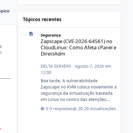
ópico
Tópicos recentes
Zapscape (CVE-2026-64561) no CloudLinux: Como Afeta cP
Segurança
Zapscape (CVE-2026-64561) no
s
CloudLinux: Como Afeta cPanel e
m
DirectAdm
DELTA SERVERS
·
Agosto 7, 2026 em
12:00
Boa tarde, A vulnerabilidade
Zapscape no KVM coloca novamente a
segurança da virtualização baseada
em Linux no centro das atenções.
https://cloudlinux.statuspage.io/incid
0 respostas
20 visualizações
ents/dlrxjx23zz5f Criamos uma breve
explicação:
https://www.deltaservers.com.br/blog
/
/zapscape-cve-2026-64561/