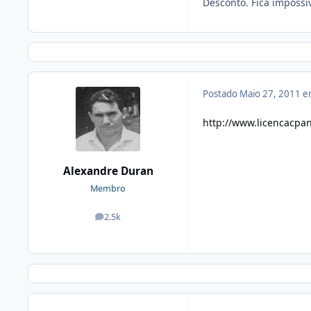
Desconto. Fica impossí
Postado
Maio 27, 2011 
http://www.licencacpan
Alexandre Duran
Membro
2.5k
posts