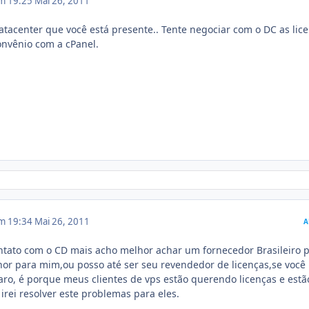
em 19:25
Mai 26, 2011
atacenter que você está presente.. Tente negociar com o DC as lice
onvênio com a cPanel.
em 19:34
Mai 26, 2011
A
ntato com o CD mais acho melhor achar um fornecedor Brasileiro p
hor para mim,ou posso até ser seu revendedor de licenças,se você
aro, é porque meus clientes de vps estão querendo licenças e est
irei resolver este problemas para eles.