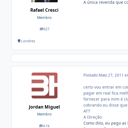
A única revenda que co
Rafael Cresci
Membro
627
posts
Londres
Postado
Maio 27, 2011 
certo vou entrar em co
pagar em real fica mel
fornecer para mim é cl
cobrando eu disse que 
Jordan Miguel
ATT
Membro
A Direção
Como dito, eu pego as 
4.1k
posts