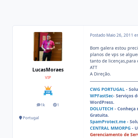
Postado
Maio 26, 2011 
Bom galera estou prec
planos de vps se algue
tanto de licenças,para
ATT
LucasMoraes
A Direção.
VIP
CWG PORTUGAL
- Sol
WPFastSec
- Serviços 
WordPress.
1k
1
posts
Soluções
DOLUTECH
- Conheça 
Gratuita.
Portugal
SpamProtect.me
- Sol
CENTRAL MMORPG
- 
Gerenciamento de Serv