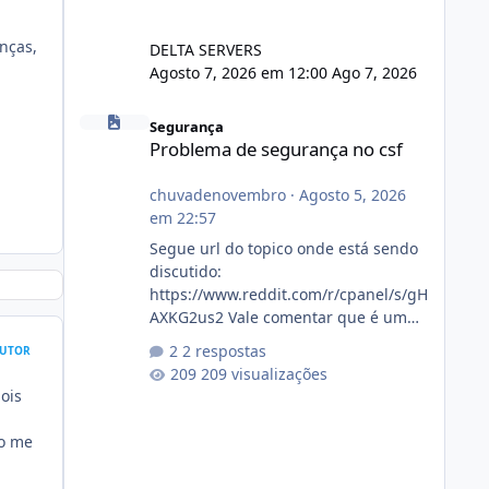
nças,
DELTA SERVERS
Agosto 7, 2026 em 12:00
Ago 7, 2026
Problema de segurança no csf
Segurança
Problema de segurança no csf
chuvadenovembro
·
Agosto 5, 2026
em 22:57
Segue url do topico onde está sendo
discutido:
https://www.reddit.com/r/cpanel/s/gH
AXKG2us2 Vale comentar que é um
topico do cpanel... Não sei como ta a
2 respostas
UTOR
pegada no da.
209 visualizações
ois
ão me