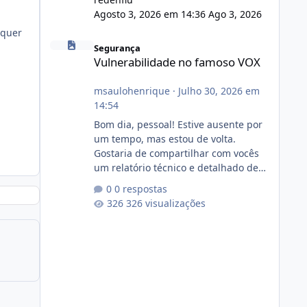
Agosto 3, 2026 em 14:36
Ago 3, 2026
lquer
Vulnerabilidade no famoso VOX
Segurança
Vulnerabilidade no famoso VOX
msaulohenrique
·
Julho 30, 2026 em
14:54
Bom dia, pessoal! Estive ausente por
um tempo, mas estou de volta.
Gostaria de compartilhar com vocês
um relatório técnico e detalhado de
auditoria de segurança e
0 respostas
conformidade referente
326 visualizações
ao VOXPANEL (versão atualmente em
circulação e comercialização no
mercado). 1. Análise de Integridade
dos Arquivos Arquivo Tamanho
Conteúdo Identificado Integridade
video.zip 623.85 MB Painel de
streaming de vídeo, binários Wowza,