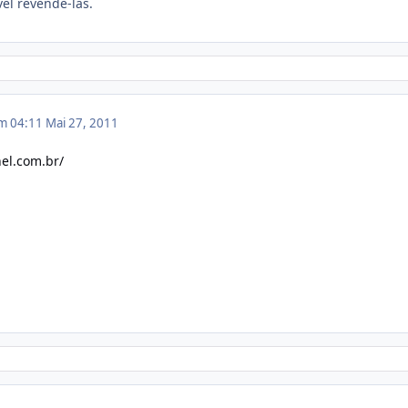
vel revendê-las.
em 04:11
Mai 27, 2011
el.com.br/