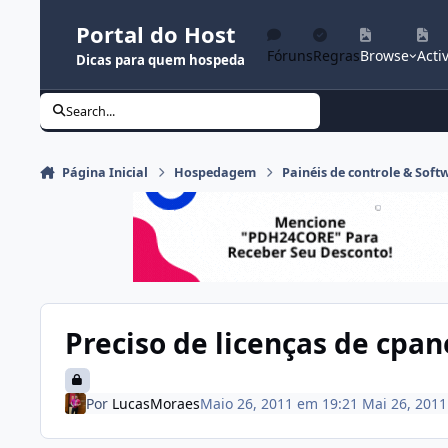
Ir para conteúdo
Portal do Host
Fóruns
Regras
Browse
Activ
Dicas para quem hospeda
Search...
Página Inicial
Hospedagem
Painéis de controle & Soft
Preciso de licenças de cpa
Por
LucasMoraes
Maio 26, 2011 em 19:21
Mai 26, 2011