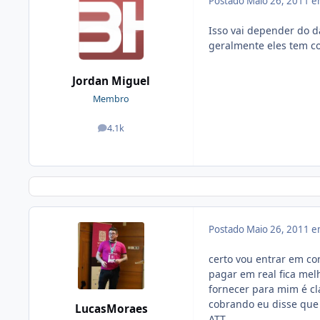
Postado
Maio 26, 2011 
Isso vai depender do d
geralmente eles tem c
Jordan Miguel
Membro
4.1k
posts
Postado
Maio 26, 2011 
certo vou entrar em co
pagar em real fica mel
fornecer para mim é cl
cobrando eu disse que 
LucasMoraes
ATT