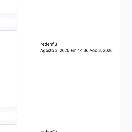
usuário. Ajuste no valor de renovação
de registro de domínio Ajuste
assinatura n
redenflu
Agosto 3, 2026 em 14:36
Ago 3, 2026
redenflu