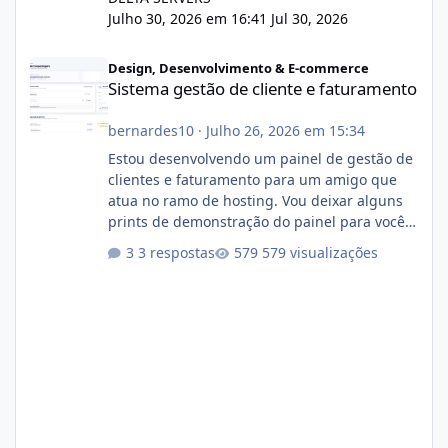
Julho 30, 2026 em 16:41
Jul 30, 2026
Sistema gestão de cliente e faturamento
Design, Desenvolvimento & E-commerce
Sistema gestão de cliente e faturamento
bernardes10
·
Julho 26, 2026 em 15:34
Estou desenvolvendo um painel de gestão de
clientes e faturamento para um amigo que
atua no ramo de hosting. Vou deixar alguns
prints de demonstração do painel para vocês
darem a opinião de vocês. O sistema já está
3 respostas
579 visualizações
com cerca de 80% concluído e conta com
gerenciamento de servidores de jogos, VPS e
hospedagem cPanel. Fico no aguardo do
feedback de vocês. TMJ! 🚀 Aceito críticas
construtivas!