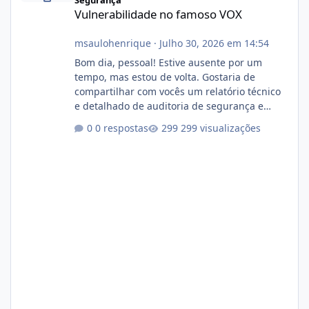
Segurança
Vulnerabilidade no famoso VOX
msaulohenrique
·
Julho 30, 2026 em 14:54
Bom dia, pessoal! Estive ausente por um
tempo, mas estou de volta. Gostaria de
compartilhar com vocês um relatório técnico
e detalhado de auditoria de segurança e
conformidade referente ao VOXPANEL (versão
0 respostas
299 visualizações
atualmente em circulação e comercialização
no mercado). 1. Análise de Integridade dos
Arquivos Arquivo Tamanho Conteúdo
Identificado Integridade video.zip 623.85 MB
Painel de streaming de vídeo, binários
Wowza, FFmpeg e scripts AlmaLinux Íntegro
audio.zip 507.08 MB Painel PHP de áudio,
AutoDJ,