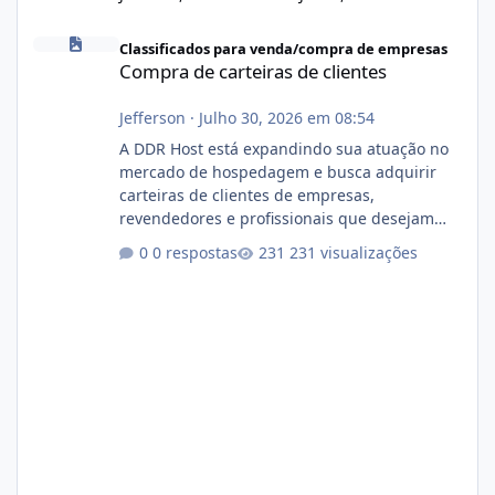
Compra de carteiras de clientes
Classificados para venda/compra de empresas
Compra de carteiras de clientes
Jefferson
·
Julho 30, 2026 em 08:54
A DDR Host está expandindo sua atuação no
mercado de hospedagem e busca adquirir
carteiras de clientes de empresas,
revendedores e profissionais que desejam
encerrar suas atividades ou reduzir sua
0 respostas
231 visualizações
operação. Se você possui clientes ativos de
hospedagem de sites, hospedagem revenda
(cPanel, DirectAdmin ou Plesk), podemos
apresentar uma proposta justa, transparente
e com total sigilo durante todo o processo. O
que buscamos Estamos interessados
principalmente em: Carteiras de clientes de
Hospedagem