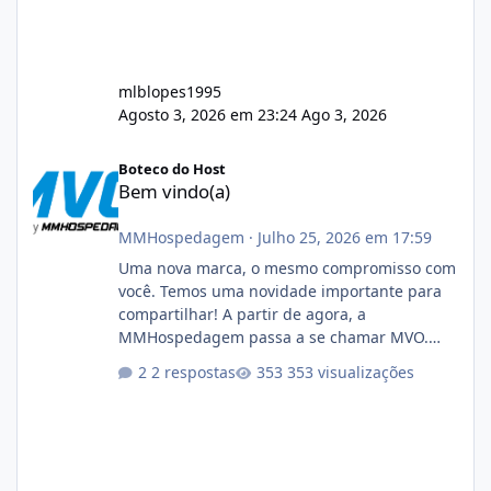
mlblopes1995
Agosto 3, 2026 em 23:24
Ago 3, 2026
Bem vindo(a)
Boteco do Host
Bem vindo(a)
MMHospedagem
·
Julho 25, 2026 em 17:59
Uma nova marca, o mesmo compromisso com
você. Temos uma novidade importante para
compartilhar! A partir de agora, a
MMHospedagem passa a se chamar MVO.
Essa mudança representa a evolução natural
2 respostas
353 visualizações
da nossa empresa. Ao longo dos anos,
expandimos nossa atuação para muito além
da hospedagem de sites, oferecendo
soluções em cloud, infraestrutura, segurança,
servidores, conectividade e tecnologia para