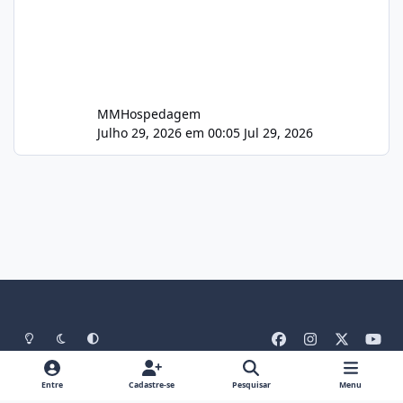
MMHospedagem
Julho 29, 2026 em 00:05
Jul 29, 2026
Light Mode
Dark Mode
System Preference
f
i
x
y
a
n
o
Idiomas
Tema
Política De Privacidade
Contato
c
s
u
Entre
Cadastre-se
Pesquisar
Menu
Cookies
RSS
e
t
t