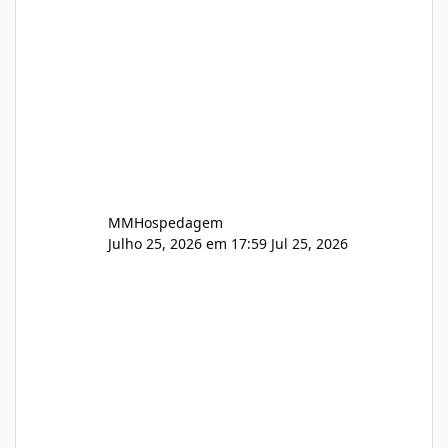
empresas de todos os portes. Nossa nova
identidade acompanha esse crescimento,
mantendo tudo aquilo qu
MMHospedagem
Julho 25, 2026 em 17:59
Jul 25, 2026