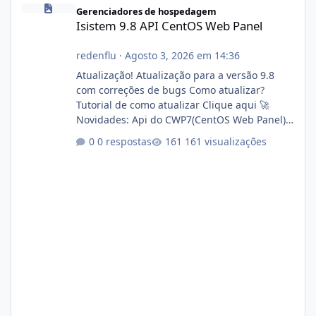
Isistem 9.8 API CentOS Web Panel
Gerenciadores de hospedagem
Isistem 9.8 API CentOS Web Panel
redenflu
·
Agosto 3, 2026 em 14:36
Atualização! Atualização para a versão 9.8
com correções de bugs Como atualizar?
Tutorial de como atualizar Clique aqui 🚀
Novidades: Api do CWP7(CentOS Web Panel)
Link publico para consulta de sub.dominio
0 respostas
161 visualizações
autorizado a usasr o isistem:
https://isistem.com.br/check-license/ Editor
de texto Html para e-mails enviados pelo
sistema 🛠️ Correções: Ajuste no memory limit
do instalador agora com filtros para ajudar o
usuário. Ajuste no valor de renovação de
registro de domínio Ajuste assinatura n