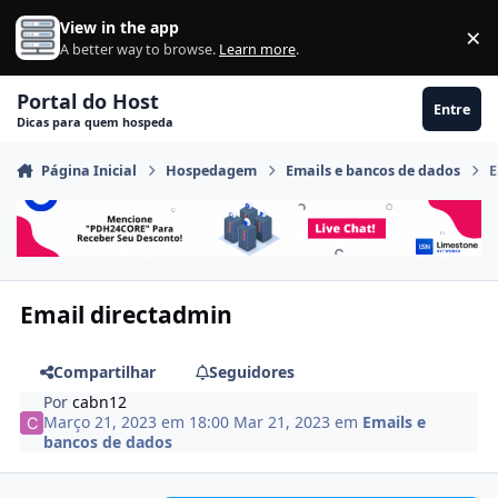
Ir para conteúdo
View in the app
×
Di
A better way to browse.
Learn more
.
Portal do Host
Entre
Dicas para quem hospeda
Página Inicial
Hospedagem
Emails e bancos de dados
E
Email directadmin
Compartilhar
Seguidores
Por
cabn12
Março 21, 2023 em 18:00
Mar 21, 2023
em
Emails e
bancos de dados