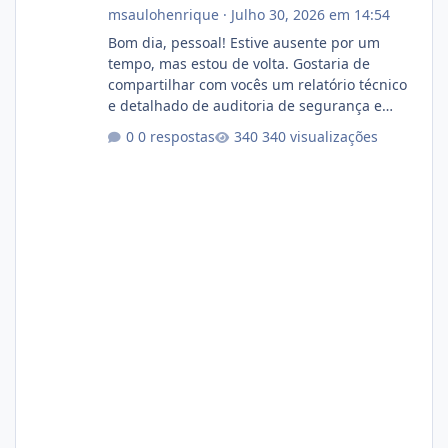
msaulohenrique
·
Julho 30, 2026 em 14:54
Bom dia, pessoal! Estive ausente por um
tempo, mas estou de volta. Gostaria de
compartilhar com vocês um relatório técnico
e detalhado de auditoria de segurança e
conformidade referente ao VOXPANEL (versão
0 respostas
340 visualizações
atualmente em circulação e comercialização
no mercado). 1. Análise de Integridade dos
Arquivos Arquivo Tamanho Conteúdo
Identificado Integridade video.zip 623.85 MB
Painel de streaming de vídeo, binários
Wowza, FFmpeg e scripts AlmaLinux Íntegro
audio.zip 507.08 MB Painel PHP de áudio,
AutoDJ,