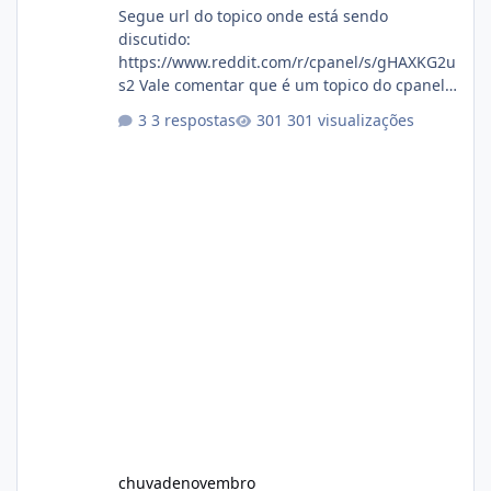
Segue url do topico onde está sendo
discutido:
https://www.reddit.com/r/cpanel/s/gHAXKG2u
s2 Vale comentar que é um topico do cpanel...
Não sei como ta a pegada no da.
3 respostas
301 visualizações
chuvadenovembro