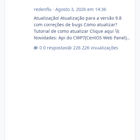
redenflu
·
Agosto 3, 2026 em 14:36
Atualização! Atualização para a versão 9.8
com correções de bugs Como atualizar?
Tutorial de como atualizar Clique aqui 🚀
Novidades: Api do CWP7(CentOS Web Panel)
Link publico para consulta de sub.dominio
0 respostas
226 visualizações
autorizado a usasr o isistem:
https://isistem.com.br/check-license/ Editor
de texto Html para e-mails enviados pelo
sistema 🛠️ Correções: Ajuste no memory limit
do instalador agora com filtros para ajudar o
usuário. Ajuste no valor de renovação de
registro de domínio Ajuste assinatura n