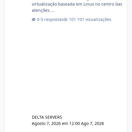
virtualização baseada em Linux no centro das
atenções.
https://cloudlinux.statuspage.io/incidents/dlr
0 respostas
101 visualizações
xjx23zz5f Criamos uma breve explicação:
https://www.deltaservers.com.br/blog/zapsca
pe-cve-2026-64561/
DELTA SERVERS
Agosto 7, 2026 em 12:00
Ago 7, 2026