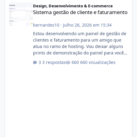
Sistema gestão de cliente e faturamento
Design, Desenvolvimento & E-commerce
Sistema gestão de cliente e faturamento
bernardes10
·
Julho 26, 2026 em 15:34
Estou desenvolvendo um painel de gestão de
clientes e faturamento para um amigo que
atua no ramo de hosting. Vou deixar alguns
prints de demonstração do painel para vocês
darem a opinião de vocês. O sistema já está
3 respostas
660 visualizações
com cerca de 80% concluído e conta com
gerenciamento de servidores de jogos, VPS e
hospedagem cPanel. Fico no aguardo do
feedback de vocês. TMJ! 🚀 Aceito críticas
construtivas!