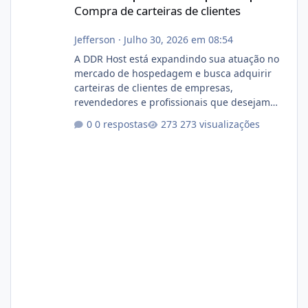
Compra de carteiras de clientes
Jefferson
·
Julho 30, 2026 em 08:54
A DDR Host está expandindo sua atuação no
mercado de hospedagem e busca adquirir
carteiras de clientes de empresas,
revendedores e profissionais que desejam
encerrar suas atividades ou reduzir sua
0 respostas
273 visualizações
operação. Se você possui clientes ativos de
hospedagem de sites, hospedagem revenda
(cPanel, DirectAdmin ou Plesk), podemos
apresentar uma proposta justa, transparente
e com total sigilo durante todo o processo. O
que buscamos Estamos interessados
principalmente em: Carteiras de clientes de
Hospedagem