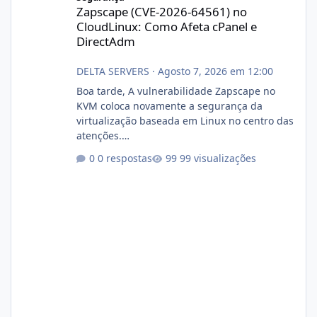
Zapscape (CVE-2026-64561) no
CloudLinux: Como Afeta cPanel e
DirectAdm
DELTA SERVERS
·
Agosto 7, 2026 em 12:00
Boa tarde, A vulnerabilidade Zapscape no
KVM coloca novamente a segurança da
virtualização baseada em Linux no centro das
atenções.
https://cloudlinux.statuspage.io/incidents/dlr
0 respostas
99 visualizações
xjx23zz5f Criamos uma breve explicação:
https://www.deltaservers.com.br/blog/zapsca
pe-cve-2026-64561/