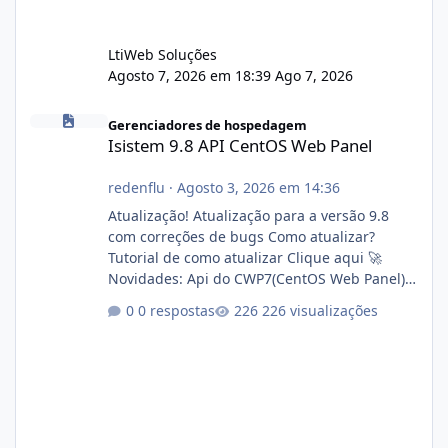
LtiWeb Soluções
Agosto 7, 2026 em 18:39
Ago 7, 2026
Isistem 9.8 API CentOS Web Panel
Gerenciadores de hospedagem
Isistem 9.8 API CentOS Web Panel
redenflu
·
Agosto 3, 2026 em 14:36
Atualização! Atualização para a versão 9.8
com correções de bugs Como atualizar?
Tutorial de como atualizar Clique aqui 🚀
Novidades: Api do CWP7(CentOS Web Panel)
Link publico para consulta de sub.dominio
0 respostas
226 visualizações
autorizado a usasr o isistem:
https://isistem.com.br/check-license/ Editor
de texto Html para e-mails enviados pelo
sistema 🛠️ Correções: Ajuste no memory limit
do instalador agora com filtros para ajudar o
usuário. Ajuste no valor de renovação de
registro de domínio Ajuste assinatura n