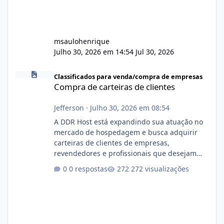
msaulohenrique
Julho 30, 2026 em 14:54
Jul 30, 2026
Compra de carteiras de clientes
Classificados para venda/compra de empresas
Compra de carteiras de clientes
Jefferson
·
Julho 30, 2026 em 08:54
A DDR Host está expandindo sua atuação no
mercado de hospedagem e busca adquirir
carteiras de clientes de empresas,
revendedores e profissionais que desejam
encerrar suas atividades ou reduzir sua
0 respostas
272 visualizações
operação. Se você possui clientes ativos de
hospedagem de sites, hospedagem revenda
(cPanel, DirectAdmin ou Plesk), podemos
apresentar uma proposta justa, transparente
e com total sigilo durante todo o processo. O