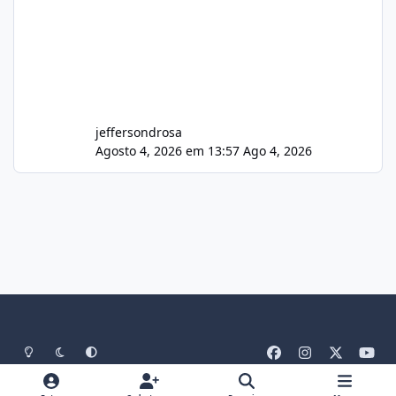
jeffersondrosa
Agosto 4, 2026 em 13:57
Ago 4, 2026
Light Mode
Dark Mode
System Preference
f
i
x
y
a
n
o
Idiomas
Tema
Política De Privacidade
Contato
c
s
u