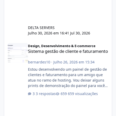
DELTA SERVERS
Julho 30, 2026 em 16:41
Jul 30, 2026
Sistema gestão de cliente e faturamento
Design, Desenvolvimento & E-commerce
Sistema gestão de cliente e faturamento
bernardes10
·
Julho 26, 2026 em 15:34
Estou desenvolvendo um painel de gestão de
clientes e faturamento para um amigo que
atua no ramo de hosting. Vou deixar alguns
prints de demonstração do painel para vocês
darem a opinião de vocês. O sistema já está
3 respostas
659 visualizações
com cerca de 80% concluído e conta com
gerenciamento de servidores de jogos, VPS e
hospedagem cPanel. Fico no aguardo do
feedback de vocês. TMJ! 🚀 Aceito críticas