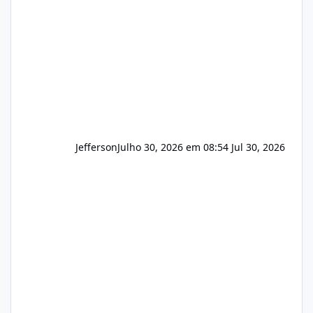
que buscamos Estamos interessados
principalmente em: Carteiras de clientes de
Hospedagem
Jefferson
Julho 30, 2026 em 08:54
Jul 30, 2026