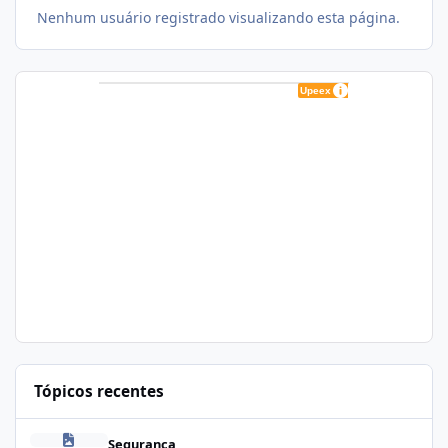
Nenhum usuário registrado visualizando esta página.
Tópicos recentes
Zapscape (CVE-2026-64561) no CloudLinux: Como Afeta cPanel e
Segurança