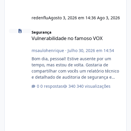
redenflu
Agosto 3, 2026 em 14:36
Ago 3, 2026
Vulnerabilidade no famoso VOX
Segurança
Vulnerabilidade no famoso VOX
msaulohenrique
·
Julho 30, 2026 em 14:54
Bom dia, pessoal! Estive ausente por um
tempo, mas estou de volta. Gostaria de
compartilhar com vocês um relatório técnico
e detalhado de auditoria de segurança e
conformidade referente ao VOXPANEL (versão
0 respostas
340 visualizações
atualmente em circulação e comercialização
no mercado). 1. Análise de Integridade dos
Arquivos Arquivo Tamanho Conteúdo
Identificado Integridade video.zip 623.85 MB
Painel de streaming de vídeo, binários
Wowza, FFmpeg e scripts AlmaLinux Íntegro
audio.zip 507.08 MB Painel PHP de áudio,