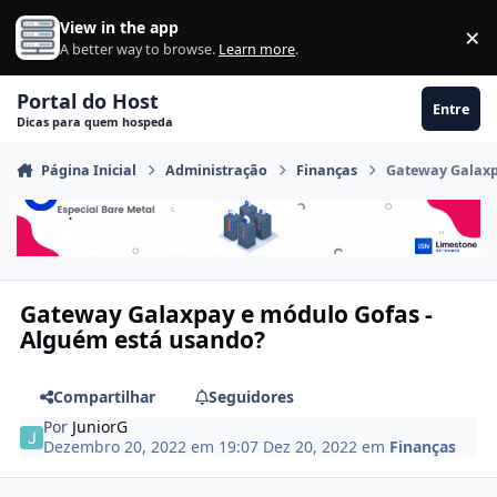
Ir para conteúdo
View in the app
×
Di
A better way to browse.
Learn more
.
Portal do Host
Entre
Dicas para quem hospeda
Página Inicial
Administração
Finanças
Gateway Galaxp
Gateway Galaxpay e módulo Gofas -
Alguém está usando?
Compartilhar
Seguidores
Por
JuniorG
Dezembro 20, 2022 em 19:07
Dez 20, 2022
em
Finanças