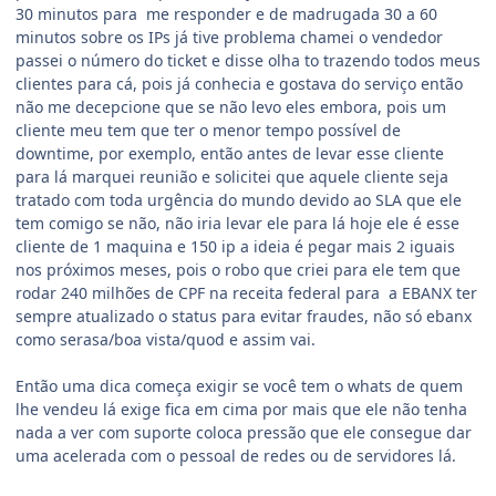
30 minutos para me responder e de madrugada 30 a 60
minutos sobre os IPs já tive problema chamei o vendedor
passei o número do ticket e disse olha to trazendo todos meus
clientes para cá, pois já conhecia e gostava do serviço então
não me decepcione que se não levo eles embora, pois um
cliente meu tem que ter o menor tempo possível de
downtime, por exemplo, então antes de levar esse cliente
para lá marquei reunião e solicitei que aquele cliente seja
tratado com toda urgência do mundo devido ao SLA que ele
tem comigo se não, não iria levar ele para lá hoje ele é esse
cliente de 1 maquina e 150 ip a ideia é pegar mais 2 iguais
nos próximos meses, pois o robo que criei para ele tem que
rodar 240 milhões de CPF na receita federal para a EBANX ter
sempre atualizado o status para evitar fraudes, não só ebanx
como serasa/boa vista/quod e assim vai.
Então uma dica começa exigir se você tem o whats de quem
lhe vendeu lá exige fica em cima por mais que ele não tenha
nada a ver com suporte coloca pressão que ele consegue dar
uma acelerada com o pessoal de redes ou de servidores lá.