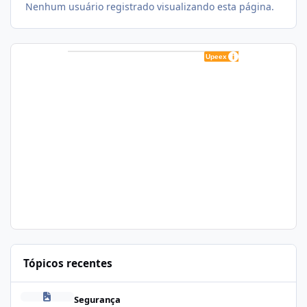
Nenhum usuário registrado visualizando esta página.
Tópicos recentes
Zapscape (CVE-2026-64561) no CloudLinux: Como Afeta cPanel e
Segurança