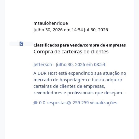
msaulohenrique
Julho 30, 2026 em 14:54
Jul 30, 2026
Compra de carteiras de clientes
Classificados para venda/compra de empresas
Compra de carteiras de clientes
Jefferson
·
Julho 30, 2026 em 08:54
A DDR Host está expandindo sua atuação no
mercado de hospedagem e busca adquirir
carteiras de clientes de empresas,
revendedores e profissionais que desejam
encerrar suas atividades ou reduzir sua
0 respostas
259 visualizações
operação. Se você possui clientes ativos de
hospedagem de sites, hospedagem revenda
(cPanel, DirectAdmin ou Plesk), podemos
apresentar uma proposta justa, transparente
e com total sigilo durante todo o processo. O
que buscamos Estamos interessados