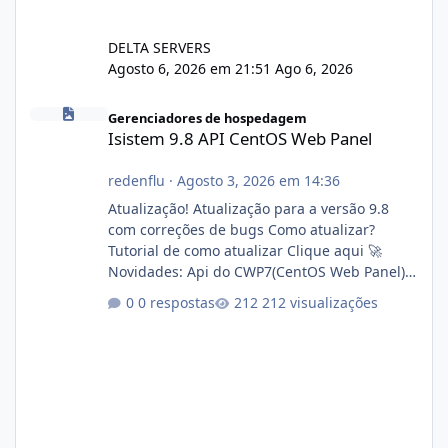
DELTA SERVERS
Agosto 6, 2026 em 21:51
Ago 6, 2026
Isistem 9.8 API CentOS Web Panel
Gerenciadores de hospedagem
Isistem 9.8 API CentOS Web Panel
redenflu
·
Agosto 3, 2026 em 14:36
Atualização! Atualização para a versão 9.8
com correções de bugs Como atualizar?
Tutorial de como atualizar Clique aqui 🚀
Novidades: Api do CWP7(CentOS Web Panel)
Link publico para consulta de sub.dominio
0 respostas
212 visualizações
autorizado a usasr o isistem:
https://isistem.com.br/check-license/ Editor
de texto Html para e-mails enviados pelo
sistema 🛠️ Correções: Ajuste no memory limit
do instalador agora com filtros para ajudar o
usuário. Ajuste no valor de renovação de
registro de domínio Ajuste assinatura n