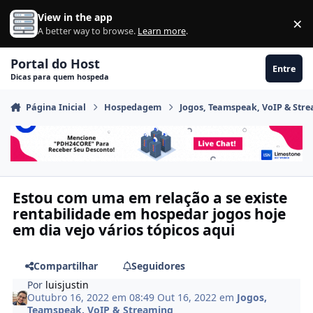
Ir para conteúdo
View in the app
×
Di
A better way to browse.
Learn more
.
Portal do Host
Entre
Dicas para quem hospeda
Página Inicial
Hospedagem
Jogos, Teamspeak, VoIP & Str
Estou com uma em relação a se existe
rentabilidade em hospedar jogos hoje
em dia vejo vários tópicos aqui
Compartilhar
Seguidores
Por
luisjustin
Outubro 16, 2022 em 08:49
Out 16, 2022
em
Jogos,
Teamspeak, VoIP & Streaming