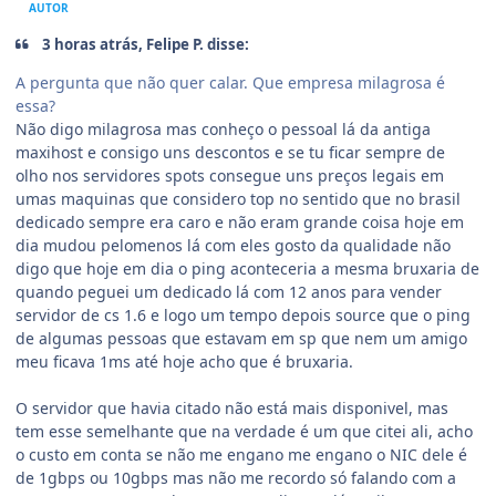
AUTOR
3 horas atrás, Felipe P. disse:
A pergunta que não quer calar. Que empresa milagrosa é
essa?
Não digo milagrosa mas conheço o pessoal lá da antiga
maxihost e consigo uns descontos e se tu ficar sempre de
olho nos servidores spots consegue uns preços legais em
umas maquinas que considero top no sentido que no brasil
dedicado sempre era caro e não eram grande coisa hoje em
dia mudou pelomenos lá com eles gosto da qualidade não
digo que hoje em dia o ping aconteceria a mesma bruxaria de
quando peguei um dedicado lá com 12 anos para vender
servidor de cs 1.6 e logo um tempo depois source que o ping
de algumas pessoas que estavam em sp que nem um amigo
meu ficava 1ms até hoje acho que é bruxaria.
O servidor que havia citado não está mais disponivel, mas
tem esse semelhante que na verdade é um que citei ali, acho
o custo em conta se não me engano me engano o NIC dele é
de 1gbps ou 10gbps mas não me recordo só falando com a