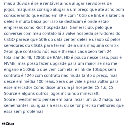
mas a dúvida é se é rentável ainda alugar servidores de
jogos, maquinas consigo alugar a um preço que até acho bom
considerando que estão em SP e com 10Gb de link e a latência
deles é muito baixa por isso se destacam é onde estão
empresas como Riot hospedadas, Gamersclub, pelo que
conversei com meu contato lá a valve hospeda servidores do
CSGO parece que 50% do data center deles é usado só pelos
servidores do CSGO, para terem ideia uma máquina com 2x
Xeon que contando núcleos e threads cada xeon tem 24
totalizando 48, 128Gb de RAM, HD é pouco nesse caso, pois é
NVME, mas posso fazer upgrade para um maior se não me
engano é 500Gb o que vem com ela, e link de 10Gbps sem
contrato é 1240 com contrato não muda tanto o preço, mas
desce em média 100 reais. Será que vale a pena voltar para
esse mercado? Como disse um dia já hospedei CS 1.6, CS
Source e alguns outros jogos incluindo minecraft.
Sobre investimento pensei em para inciar um ou 2 maquinas
semelhantes, ou iguais a essa, ou se for preciso melhores que
essa sem problemas.
Citar