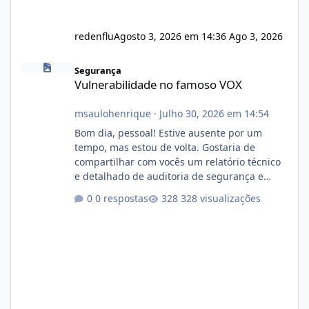
redenflu
Agosto 3, 2026 em 14:36
Ago 3, 2026
Vulnerabilidade no famoso VOX
Segurança
Vulnerabilidade no famoso VOX
msaulohenrique
·
Julho 30, 2026 em 14:54
Bom dia, pessoal! Estive ausente por um
tempo, mas estou de volta. Gostaria de
compartilhar com vocês um relatório técnico
e detalhado de auditoria de segurança e
conformidade referente ao VOXPANEL (versão
0 respostas
328 visualizações
atualmente em circulação e comercialização
no mercado). 1. Análise de Integridade dos
Arquivos Arquivo Tamanho Conteúdo
Identificado Integridade video.zip 623.85 MB
Painel de streaming de vídeo, binários
Wowza, FFmpeg e scripts AlmaLinux Íntegro
audio.zip 507.08 MB Painel PHP de áudio,
AutoDJ,