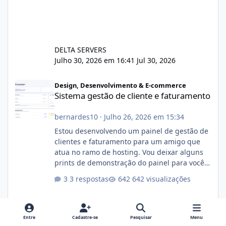
DELTA SERVERS
Julho 30, 2026 em 16:41
Jul 30, 2026
Sistema gestão de cliente e faturamento
Design, Desenvolvimento & E-commerce
Sistema gestão de cliente e faturamento
bernardes10
·
Julho 26, 2026 em 15:34
Estou desenvolvendo um painel de gestão de
clientes e faturamento para um amigo que
atua no ramo de hosting. Vou deixar alguns
prints de demonstração do painel para vocês
darem a opinião de vocês. O sistema já está
3 respostas
642 visualizações
com cerca de 80% concluído e conta com
gerenciamento de servidores de jogos, VPS e
hospedagem cPanel. Fico no aguardo do
feedback de vocês. TMJ! 🚀 Aceito críticas
Entre
Cadastre-se
Pesquisar
Menu