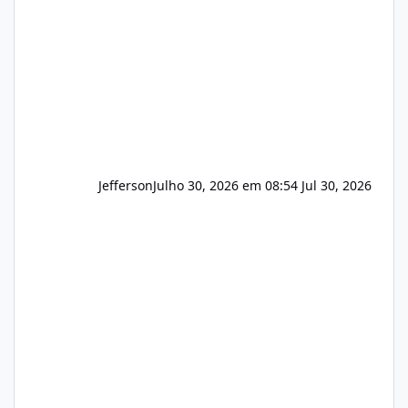
principalmente em: Carteiras de clientes de
Hospedagem
Jefferson
Julho 30, 2026 em 08:54
Jul 30, 2026