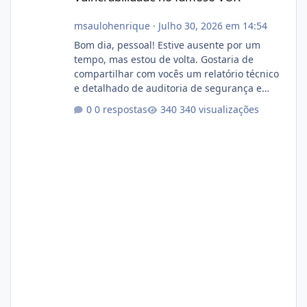
msaulohenrique
·
Julho 30, 2026 em 14:54
Bom dia, pessoal! Estive ausente por um
tempo, mas estou de volta. Gostaria de
compartilhar com vocês um relatório técnico
e detalhado de auditoria de segurança e
conformidade referente ao VOXPANEL (versão
0 respostas
340 visualizações
atualmente em circulação e comercialização
no mercado). 1. Análise de Integridade dos
Arquivos Arquivo Tamanho Conteúdo
Identificado Integridade video.zip 623.85 MB
Painel de streaming de vídeo, binários
Wowza, FFmpeg e scripts AlmaLinux Íntegro
audio.zip 507.08 MB Painel PHP de áudio,
AutoDJ,