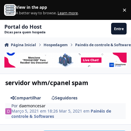
Ir para conteúdo
View in the app
×
Di
A better way to browse.
Learn more
.
Portal do Host
Entre
Dicas para quem hospeda
Página Inicial
Hospedagem
Painéis de controle & Software
servidor whm/cpanel spam
Compartilhar
Seguidores
Por
daemoncesar
Março 5, 2021 em 18:26
Mar 5, 2021
em
Painéis de
controle & Softwares