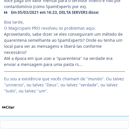
você paga um valor mensal para o servidor inteiro e não por
conta/domínio (como SpamExperts por ex).
Em 05/03/2021 em 16:23, DELTA SERVERS disse:
Boa tarde,
O Magicspam PRO resolveu os problemas aqui.
Aproveitando, sabe dizer se eles conseguiram um método de
quarentena semelhante ao SpamExperts? Onde eu tenha um
local para ver as mensagens e liberá-las conforme
necessário?
Até a época em que usei a "quarentena" na verdade era
enviar a mensagem para uma pasta rs...
Eu sou a existência que vocês chamam de "mundo". Ou talvez
"universo", ou talvez "Deus", ou talvez "verdade", ou talvez
"tudo", ou talvez "um".
Citar