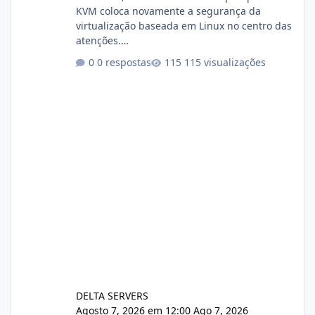
KVM coloca novamente a segurança da
virtualização baseada em Linux no centro das
atenções.
https://cloudlinux.statuspage.io/incidents/dlr
0 respostas
115 visualizações
xjx23zz5f Criamos uma breve explicação:
https://www.deltaservers.com.br/blog/zapsca
pe-cve-2026-64561/
DELTA SERVERS
Agosto 7, 2026 em 12:00
Ago 7, 2026