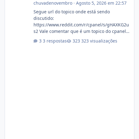
chuvadenovembro
·
Agosto 5, 2026 em 22:57
Segue url do topico onde está sendo
discutido:
https://www.reddit.com/r/cpanel/s/gHAXKG2u
s2 Vale comentar que é um topico do cpanel...
Não sei como ta a pegada no da.
3 respostas
323 visualizações