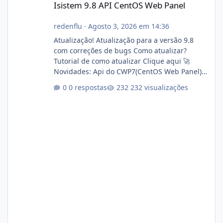
Isistem 9.8 API CentOS Web Panel
redenflu
·
Agosto 3, 2026 em 14:36
Atualização! Atualização para a versão 9.8
com correções de bugs Como atualizar?
Tutorial de como atualizar Clique aqui 🚀
Novidades: Api do CWP7(CentOS Web Panel)
Link publico para consulta de sub.dominio
0 respostas
232 visualizações
autorizado a usasr o isistem:
https://isistem.com.br/check-license/ Editor
de texto Html para e-mails enviados pelo
sistema 🛠️ Correções: Ajuste no memory limit
do instalador agora com filtros para ajudar o
usuário. Ajuste no valor de renovação de
registro de domínio Ajuste assinatura n