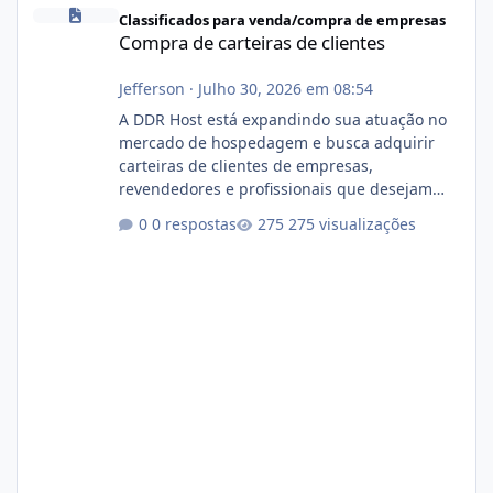
Compra de carteiras de clientes
Classificados para venda/compra de empresas
Compra de carteiras de clientes
Jefferson
·
Julho 30, 2026 em 08:54
A DDR Host está expandindo sua atuação no
mercado de hospedagem e busca adquirir
carteiras de clientes de empresas,
revendedores e profissionais que desejam
encerrar suas atividades ou reduzir sua
0 respostas
275 visualizações
operação. Se você possui clientes ativos de
hospedagem de sites, hospedagem revenda
(cPanel, DirectAdmin ou Plesk), podemos
apresentar uma proposta justa, transparente
e com total sigilo durante todo o processo. O
que buscamos Estamos interessados
principalmente em: Carteiras de clientes de
Hospedagem