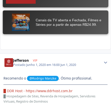
Jefferson
VIP
Postado
Junho 1, 2020 em 16:00
Jun 1, 2020
Recomendo o
. Ótimo profissional.
@Rodrigo Manzke
█ DDR Host -
https://www.ddrhost.com.br
█
Hospedagem de Sites, Revenda de Hospedagem, Servidores
Virtuais, Registro de Domínios