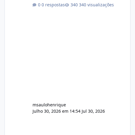
conformidade referente ao VOXPANEL (versão
0 respostas
340 visualizações
atualmente em circulação e comercialização
no mercado). 1. Análise de Integridade dos
Arquivos Arquivo Tamanho Conteúdo
Identificado Integridade video.zip 623.85 MB
Painel de streaming de vídeo, binários
Wowza, FFmpeg e scripts AlmaLinux Íntegro
audio.zip 507.08 MB Painel PHP de áudio,
AutoDJ,
msaulohenrique
Julho 30, 2026 em 14:54
Jul 30, 2026