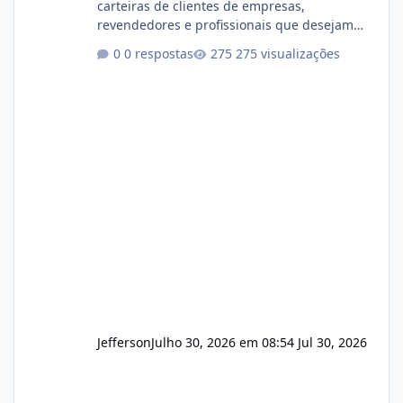
carteiras de clientes de empresas,
revendedores e profissionais que desejam
encerrar suas atividades ou reduzir sua
0 respostas
275 visualizações
operação. Se você possui clientes ativos de
hospedagem de sites, hospedagem revenda
(cPanel, DirectAdmin ou Plesk), podemos
apresentar uma proposta justa, transparente
e com total sigilo durante todo o processo. O
que buscamos Estamos interessados
principalmente em: Carteiras de clientes de
Hospedagem
Jefferson
Julho 30, 2026 em 08:54
Jul 30, 2026