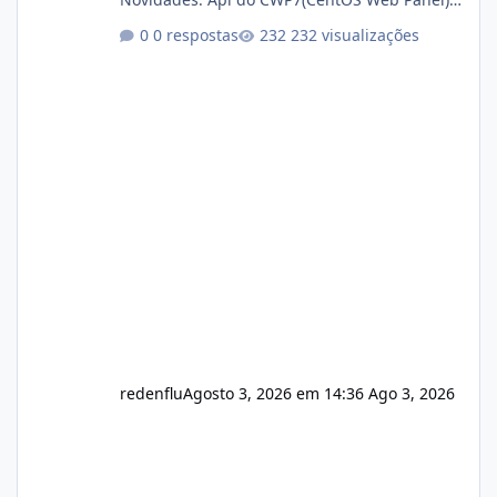
Link publico para consulta de sub.dominio
0 respostas
232 visualizações
autorizado a usasr o isistem:
https://isistem.com.br/check-license/ Editor
de texto Html para e-mails enviados pelo
sistema 🛠️ Correções: Ajuste no memory limit
do instalador agora com filtros para ajudar o
usuário. Ajuste no valor de renovação de
registro de domínio Ajuste assinatura n
redenflu
Agosto 3, 2026 em 14:36
Ago 3, 2026