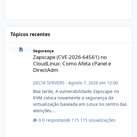
Tópicos recentes
Zapscape (CVE-2026-64561) no CloudLinux: Como Afeta cPanel e
Segurança
Zapscape (CVE-2026-64561) no
CloudLinux: Como Afeta cPanel e
DirectAdm
DELTA SERVERS
·
Agosto 7, 2026 em 12:00
Boa tarde, A vulnerabilidade Zapscape no
KVM coloca novamente a segurança da
virtualização baseada em Linux no centro das
atenções.
https://cloudlinux.statuspage.io/incidents/dlr
0 respostas
115 visualizações
xjx23zz5f Criamos uma breve explicação:
https://www.deltaservers.com.br/blog/zapsca
pe-cve-2026-64561/