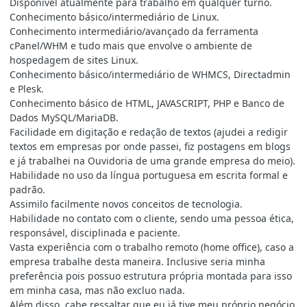
Disponível atualmente para trabalho em qualquer turno.
Conhecimento básico/intermediário de Linux.
Conhecimento intermediário/avançado da ferramenta
cPanel/WHM e tudo mais que envolve o ambiente de
hospedagem de sites Linux.
Conhecimento básico/intermediário de
WHMCS, Directadmin
e Plesk.
Conhecimento básico de HTML, JAVASCRIPT, PHP e Banco de
Dados MySQL/MariaDB.
Facilidade em digitação e redação de textos (ajudei a redigir
textos em empresas por onde passei, fiz postagens em blogs
e já trabalhei na Ouvidoria de uma grande empresa do meio).
Habilidade no uso da língua portuguesa em escrita formal e
padrão.
Assimilo facilmente novos conceitos de tecnologia.
Habilidade no contato com o cliente, sendo uma pessoa ética,
responsável, disciplinada e paciente.
Vasta experiência com o trabalho remoto (home office), caso a
empresa trabalhe desta maneira. Inclusive seria minha
preferência pois possuo estrutura própria montada para isso
em minha casa, mas não excluo nada.
Além disso, cabe ressaltar que eu já tive meu próprio negócio