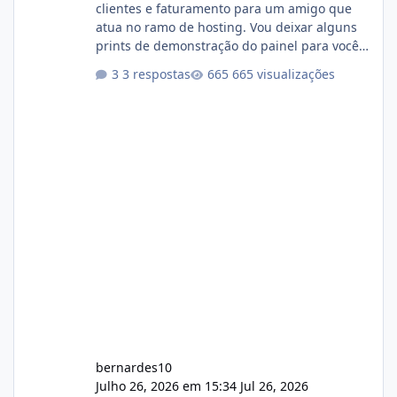
clientes e faturamento para um amigo que
atua no ramo de hosting. Vou deixar alguns
prints de demonstração do painel para vocês
darem a opinião de vocês. O sistema já está
3 respostas
665 visualizações
com cerca de 80% concluído e conta com
gerenciamento de servidores de jogos, VPS e
hospedagem cPanel. Fico no aguardo do
feedback de vocês. TMJ! 🚀 Aceito críticas
construtivas!
bernardes10
Julho 26, 2026 em 15:34
Jul 26, 2026