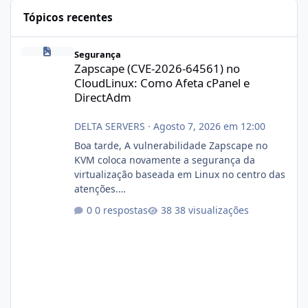
Tópicos recentes
Zapscape (CVE-2026-64561) no CloudLinux: Como Afeta cPanel e
Segurança
Zapscape (CVE-2026-64561) no
CloudLinux: Como Afeta cPanel e
DirectAdm
DELTA SERVERS
·
Agosto 7, 2026 em 12:00
Boa tarde, A vulnerabilidade Zapscape no
KVM coloca novamente a segurança da
virtualização baseada em Linux no centro das
atenções.
https://cloudlinux.statuspage.io/incidents/dlr
0 respostas
38 visualizações
xjx23zz5f Criamos uma breve explicação:
https://www.deltaservers.com.br/blog/zapsca
pe-cve-2026-64561/