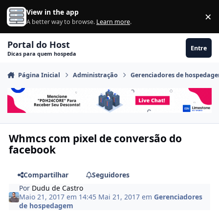
Ir para conteúdo
View in the app
×
Di
A better way to browse.
Learn more
.
Portal do Host
Entre
Dicas para quem hospeda
Página Inicial
Administração
Gerenciadores de hospedag
Whmcs com pixel de conversão do
facebook
Compartilhar
Seguidores
Por
Dudu de Castro
Maio 21, 2017 em 14:45
Mai 21, 2017
em
Gerenciadores
de hospedagem