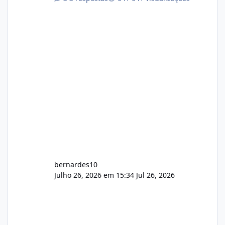
com cerca de 80% concluído e conta com
gerenciamento de servidores de jogos, VPS e
hospedagem cPanel. Fico no aguardo do
feedback de vocês. TMJ! 🚀 Aceito críticas
construtivas!
bernardes10
Julho 26, 2026 em 15:34
Jul 26, 2026