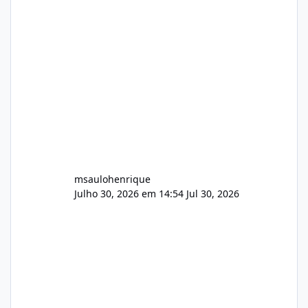
Identificado Integridade video.zip 623.85 MB
Painel de streaming de vídeo, binários
Wowza, FFmpeg e scripts AlmaLinux Íntegro
audio.zip 507.08 MB Painel PHP de áudio,
AutoDJ,
msaulohenrique
Julho 30, 2026 em 14:54
Jul 30, 2026