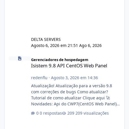
DELTA SERVERS
Agosto 6, 2026 em 21:51
Ago 6, 2026
Isistem 9.8 API CentOS Web Panel
Gerenciadores de hospedagem
Isistem 9.8 API CentOS Web Panel
redenflu
·
Agosto 3, 2026 em 14:36
Atualização! Atualização para a versão 9.8
com correções de bugs Como atualizar?
Tutorial de como atualizar Clique aqui 🚀
Novidades: Api do CWP7(CentOS Web Panel)
Link publico para consulta de sub.dominio
0 respostas
209 visualizações
autorizado a usasr o isistem:
https://isistem.com.br/check-license/ Editor
de texto Html para e-mails enviados pelo