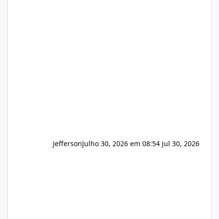
hospedagem de sites, hospedagem revenda
(cPanel, DirectAdmin ou Plesk), podemos
apresentar uma proposta justa, transparente
e com total sigilo durante todo o processo. O
que buscamos Estamos interessados
principalmente em: Carteiras de clientes de
Hospedagem
Jefferson
Julho 30, 2026 em 08:54
Jul 30, 2026