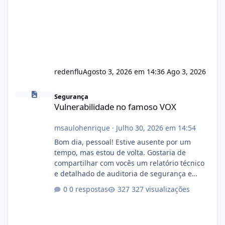
redenflu
Agosto 3, 2026 em 14:36
Ago 3, 2026
Vulnerabilidade no famoso VOX
Segurança
Vulnerabilidade no famoso VOX
msaulohenrique
·
Julho 30, 2026 em 14:54
Bom dia, pessoal! Estive ausente por um
tempo, mas estou de volta. Gostaria de
compartilhar com vocês um relatório técnico
e detalhado de auditoria de segurança e
conformidade referente ao VOXPANEL (versão
0 respostas
327 visualizações
atualmente em circulação e comercialização
no mercado). 1. Análise de Integridade dos
Arquivos Arquivo Tamanho Conteúdo