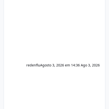
sistema 🛠️ Correções: Ajuste no memory limit
do instalador agora com filtros para ajudar o
usuário. Ajuste no valor de renovação de
registro de domínio Ajuste assinatura n
redenflu
Agosto 3, 2026 em 14:36
Ago 3, 2026