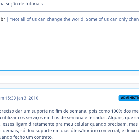
na seção de tutoriais.
.br
| “Not all of us can change the world. Some of us can only cha
 em 15:39
Jan 3, 2010
ADMINIST
 preciso dar um suporte no fim de semana, pois como 100% dos m
ão utilizam os serviços em fins de semana e feriados. Alguns, que s
, esses ligam diretamente pra meu celular quando precisam, mas
s demais, só dou suporte em dias úteis/horário comercial, e deixo 
uando fecho um contrato.