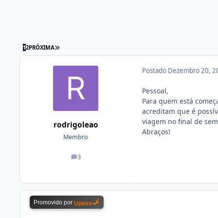
1
2
PRÓXIMA
Postado
Dezembro 20, 2
Pessoal,
Para quem está começan
acreditam que é possív
viagem no final de sem
rodrigoleao
Abraços!
Membro
3
posts