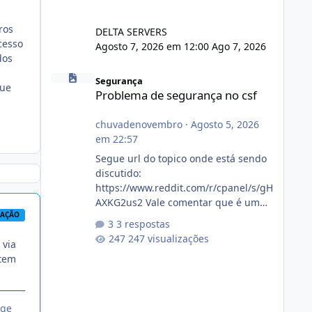
ros
DELTA SERVERS
cesso
Agosto 7, 2026 em 12:00
Ago 7, 2026
dos
Problema de segurança no csf
Segurança
que
Problema de segurança no csf
chuvadenovembro
·
Agosto 5, 2026
em 22:57
Segue url do topico onde está sendo
discutido:
https://www.reddit.com/r/cpanel/s/gH
AXKG2us2 Vale comentar que é um
RAÇÃO
topico do cpanel... Não sei como ta a
3 respostas
pegada no da.
247 visualizações
 via
 tem
nge