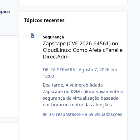
ópico
Tópicos recentes
Zapscape (CVE-2026-64561) no CloudLinux: Como Afeta cP
Segurança
Zapscape (CVE-2026-64561) no
CloudLinux: Como Afeta cPanel e
DirectAdm
DELTA SERVERS
·
Agosto 7, 2026 em
12:00
Boa tarde, A vulnerabilidade
Zapscape no KVM coloca novamente a
segurança da virtualização baseada
em Linux no centro das atenções.
https://cloudlinux.statuspage.io/incid
0 respostas
69 visualizações
ents/dlrxjx23zz5f Criamos uma breve
explicação:
https://www.deltaservers.com.br/blog
/zapscape-cve-2026-64561/