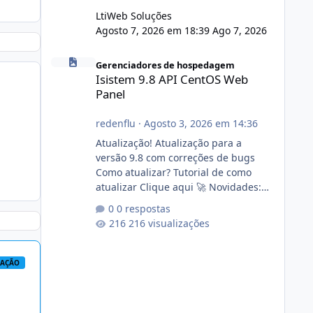
LtiWeb Soluções
Agosto 7, 2026 em 18:39
Ago 7, 2026
Isistem 9.8 API CentOS Web Panel
Gerenciadores de hospedagem
Isistem 9.8 API CentOS Web
Panel
redenflu
·
Agosto 3, 2026 em 14:36
Atualização! Atualização para a
versão 9.8 com correções de bugs
Como atualizar? Tutorial de como
atualizar Clique aqui 🚀 Novidades:
Api do CWP7(CentOS Web Panel) Link
0 respostas
publico para consulta de sub.dominio
216 visualizações
autorizado a usasr o isistem:
https://isistem.com.br/check-license/
Editor de texto Html para e-mails
RAÇÃO
enviados pelo sistema 🛠️ Correções:
Ajuste no memory limit do instalador
agora com filtros para ajudar o