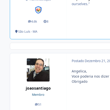
ourselves.”
4.6k
8
posts
Soluções
São Luís - MA
Postado
Dezembro 21, 2
Angelica,
Voce poderia nos dizer 
Obrigado
joaosantiago
Membro
51
posts