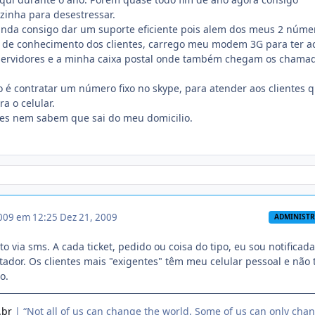
inha para desestressar.
inda consigo dar um suporte eficiente pois alem dos meus 2 núme
o de conhecimento dos clientes, carrego meu modem 3G para ter a
servidores e a minha caixa postal onde também chegam os chama
o é contratar um número fixo no skype, para atender aos clientes 
a o celular.
tes nem sabem que sai do meu domicilio.
009 em 12:25
Dez 21, 2009
ADMINIST
 via sms. A cada ticket, pedido ou coisa do tipo, eu sou notificada
ador. Os clientes mais "exigentes" têm meu celular pessoal e não
o.
.br
| “Not all of us can change the world. Some of us can only cha