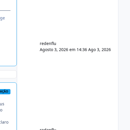
usuário. Ajuste no valor de renovação
de registro de domínio Ajuste
assinatura n
nge
redenflu
Agosto 3, 2026 em 14:36
Ago 3, 2026
RAÇÃO
eus
ão
claro
redenflu