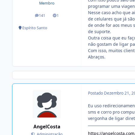
Membro
programar uma viagenz
Nesse caso acho que a
141
1
posts
Soluções
de celulares que já sã
de onde for aos meus 
Espírito Santo
de suporte.
Outra coisa que eu faç
não gostam de ligar par
Com isso, muitos clien
Abraços.
Postado
Dezembro 21, 2
Eu uso redirecionamento
sms e corro pro comput
vergonha de ligar diret
AngelCosta
https://angelcosta.com
Administração