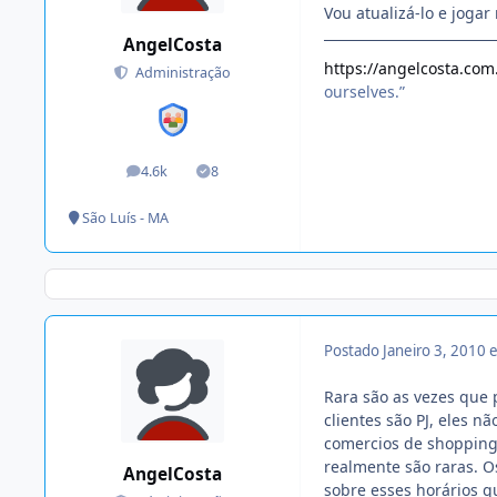
Vou atualizá-lo e jogar 
AngelCosta
https://angelcosta.com
Administração
ourselves.”
4.6k
8
posts
Soluções
São Luís - MA
Postado
Janeiro 3, 2010
Rara são as vezes que
clientes são PJ, eles n
comercios de shopping
realmente são raras. O
AngelCosta
sobre esses horários q