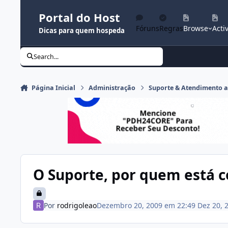
Ir para conteúdo
Portal do Host
Fóruns
Regras
Browse
Activ
Dicas para quem hospeda
Search...
Página Inicial
Administração
Suporte & Atendimento a
O Suporte, por quem está
Por
rodrigoleao
Dezembro 20, 2009 em 22:49
Dez 20, 