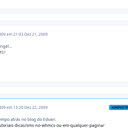
009 em 21:03
Dez 21, 2009
gel...
MS?
009 em 13:20
Dez 22, 2009
ADMINIST
empo atrás no blog do Edvan:
tutoriais-dicas/sms-no-whmcs-ou-em-qualquer-pagina/