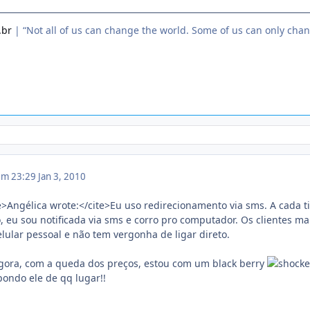
.br
| “Not all of us can change the world. Some of us can only cha
 em 23:29
Jan 3, 2010
>Angélica wrote:</cite>Eu uso redirecionamento via sms. A cada ti
, eu sou notificada via sms e corro pro computador. Os clientes ma
lular pessoal e não tem vergonha de ligar direto.
agora, com a queda dos preços, estou com um black berry
spondo ele de qq lugar!!