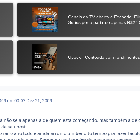
009 em 00:03
Dez 21, 2009
da não seja apenas a de quem esta começando, mas também a de
 de seu host.
arar o ano todo e ainda arrumo um bendito tempo pra fazer facul
qui durante o ano. Porem quase todo fim de ano agora consigo