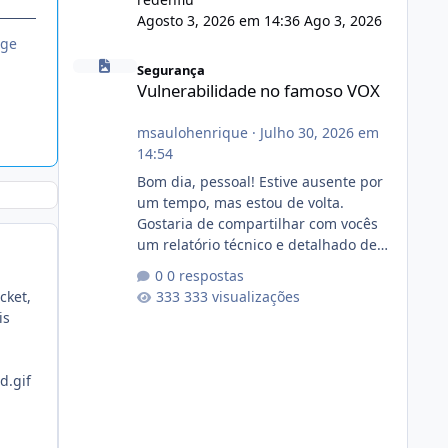
Agosto 3, 2026 em 14:36
Ago 3, 2026
nge
Vulnerabilidade no famoso VOX
Segurança
Vulnerabilidade no famoso VOX
msaulohenrique
·
Julho 30, 2026 em
14:54
Bom dia, pessoal! Estive ausente por
um tempo, mas estou de volta.
Gostaria de compartilhar com vocês
um relatório técnico e detalhado de
auditoria de segurança e
0 respostas
conformidade referente
cket,
333 visualizações
ao VOXPANEL (versão atualmente em
is
circulação e comercialização no
mercado). 1. Análise de Integridade
dos Arquivos Arquivo Tamanho
Conteúdo Identificado Integridade
video.zip 623.85 MB Painel de
streaming de vídeo, binários Wowza,