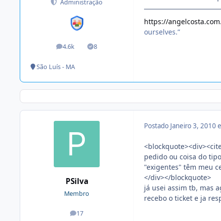
Administração
https://angelcosta.com
ourselves.”
4.6k
8
posts
Soluções
São Luís - MA
Postado
Janeiro 3, 2010
<blockquote><div><cite
pedido ou coisa do tipo
"exigentes" têm meu ce
</div></blockquote>
PSilva
já usei assim tb, mas 
Membro
recebo o ticket e ja re
17
posts