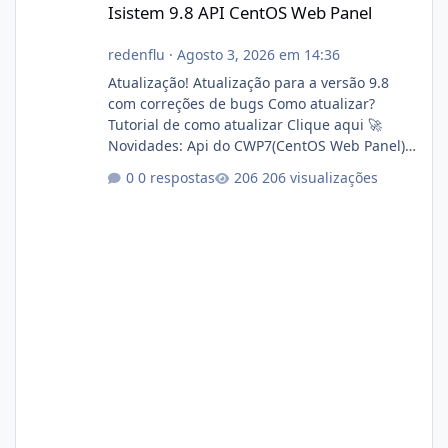
Isistem 9.8 API CentOS Web Panel
redenflu
·
Agosto 3, 2026 em 14:36
Atualização! Atualização para a versão 9.8
com correções de bugs Como atualizar?
Tutorial de como atualizar Clique aqui 🚀
Novidades: Api do CWP7(CentOS Web Panel)
Link publico para consulta de sub.dominio
0 respostas
206 visualizações
autorizado a usasr o isistem:
https://isistem.com.br/check-license/ Editor
de texto Html para e-mails enviados pelo
sistema 🛠️ Correções: Ajuste no memory limit
do instalador agora com filtros para ajudar o
usuário. Ajuste no valor de renovação de
registro de domínio Ajuste assinatura n