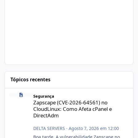
Tópicos recentes
Zapscape (CVE-2026-64561) no CloudLinux: Como Afeta cPanel e
Segurança
Zapscape (CVE-2026-64561) no
CloudLinux: Como Afeta cPanel e
DirectAdm
DELTA SERVERS
·
Agosto 7, 2026 em 12:00
Boa tarde, A vulnerabilidade Zapscape no