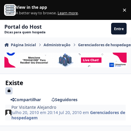
Ir para conteúdo
View in the app
×
Di
A better way to browse.
Learn more
.
Portal do Host
Entre
Dicas para quem hospeda
Página Inicial
Administração
Gerenciadores de hospedag
Existe
Compartilhar
Seguidores
Por
Visitante Alejandro
Julho 20, 2010 em 20:14
Jul 20, 2010
em
Gerenciadores de
hospedagem