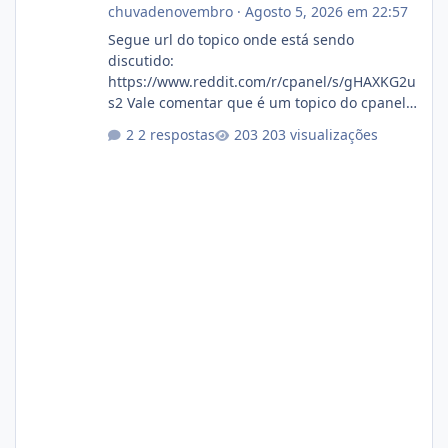
chuvadenovembro
·
Agosto 5, 2026 em 22:57
Segue url do topico onde está sendo
discutido:
https://www.reddit.com/r/cpanel/s/gHAXKG2u
s2 Vale comentar que é um topico do cpanel...
Não sei como ta a pegada no da.
2 respostas
203 visualizações