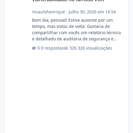
msaulohenrique
·
Julho 30, 2026 em 14:54
Bom dia, pessoal! Estive ausente por um
tempo, mas estou de volta. Gostaria de
compartilhar com vocês um relatório técnico
e detalhado de auditoria de segurança e
conformidade referente ao VOXPANEL (versão
0 respostas
326 visualizações
atualmente em circulação e comercialização
no mercado). 1. Análise de Integridade dos
Arquivos Arquivo Tamanho Conteúdo
Identificado Integridade video.zip 623.85 MB
Painel de streaming de vídeo, binários
Wowza, FFmpeg e scripts AlmaLinux Íntegro
audio.zip 507.08 MB Painel PHP de áudio,
AutoDJ,