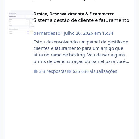
Sistema gestão de cliente e faturamento
Design, Desenvolvimento & E-commerce
Sistema gestão de cliente e faturamento
bernardes10
·
Julho 26, 2026 em 15:34
Estou desenvolvendo um painel de gestão de
clientes e faturamento para um amigo que
atua no ramo de hosting. Vou deixar alguns
prints de demonstração do painel para vocês
darem a opinião de vocês. O sistema já está
3 respostas
636 visualizações
com cerca de 80% concluído e conta com
gerenciamento de servidores de jogos, VPS e
hospedagem cPanel. Fico no aguardo do
feedback de vocês. TMJ! 🚀 Aceito críticas
construtivas!