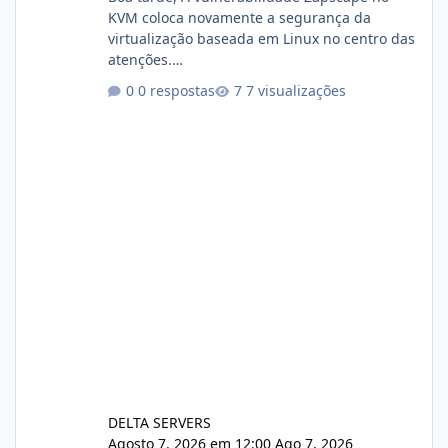
KVM coloca novamente a segurança da
virtualização baseada em Linux no centro das
atenções.
https://cloudlinux.statuspage.io/incidents/dlr
0 respostas
7 visualizações
xjx23zz5f Criamos uma breve explicação:
https://www.deltaservers.com.br/blog/zapsca
pe-cve-2026-64561/
DELTA SERVERS
Agosto 7, 2026 em 12:00
Ago 7, 2026