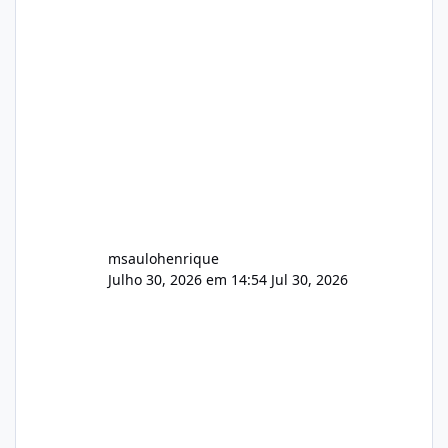
Identificado Integridade video.zip 623.85 MB
Painel de streaming de vídeo, binários
Wowza, FFmpeg e scripts AlmaLinux Íntegro
audio.zip 507.08 MB Painel PHP de áudio,
AutoDJ,
msaulohenrique
Julho 30, 2026 em 14:54
Jul 30, 2026