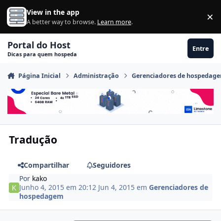
Ir para conteúdo
View in the app
×
Di
A better way to browse.
Learn more
.
Portal do Host
Entre
Dicas para quem hospeda
Página Inicial
Administração
Gerenciadores de hospedag
Tradução
Compartilhar
Seguidores
Por
kako
Junho 4, 2015 em 20:12
Jun 4, 2015
em
Gerenciadores de
hospedagem