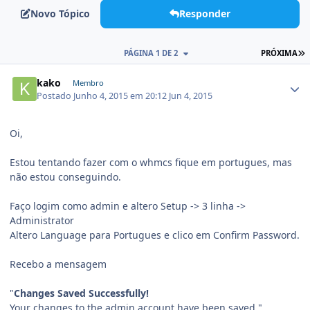
Novo Tópico
Responder
PÁGINA 1 DE 2
PRÓXIMA
kako
Membro
Postado
Junho 4, 2015 em 20:12
Jun 4, 2015
Oi,
Estou tentando fazer com o whmcs fique em portugues, mas
não estou conseguindo.
Faço logim como admin e altero Setup -> 3 linha ->
Administrator
Altero Language para Portugues e clico em Confirm Password.
Recebo a mensagem
"
Changes Saved Successfully!
Your changes to the admin account have been saved."