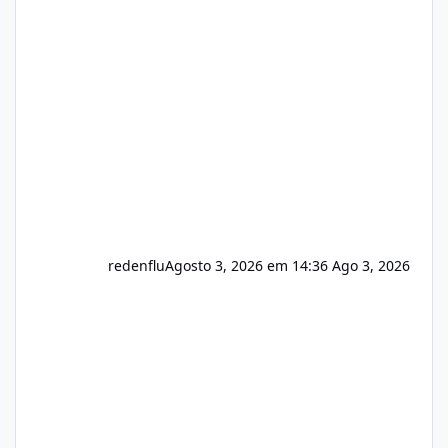
sistema 🛠️ Correções: Ajuste no memory limit
do instalador agora com filtros para ajudar o
usuário. Ajuste no valor de renovação de
registro de domínio Ajuste assinatura n
redenflu
Agosto 3, 2026 em 14:36
Ago 3, 2026