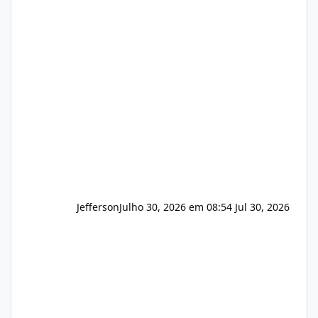
hospedagem de sites, hospedagem revenda
(cPanel, DirectAdmin ou Plesk), podemos
apresentar uma proposta justa, transparente
e com total sigilo durante todo o processo. O
que buscamos Estamos interessados
principalmente em: Carteiras de clientes de
Hospedagem
Jefferson
Julho 30, 2026 em 08:54
Jul 30, 2026