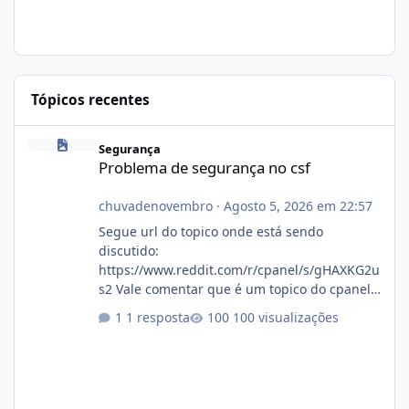
Tópicos recentes
Problema de segurança no csf
Segurança
Problema de segurança no csf
chuvadenovembro
·
Agosto 5, 2026 em 22:57
Segue url do topico onde está sendo
discutido:
https://www.reddit.com/r/cpanel/s/gHAXKG2u
s2 Vale comentar que é um topico do cpanel...
Não sei como ta a pegada no da.
1 resposta
100 visualizações