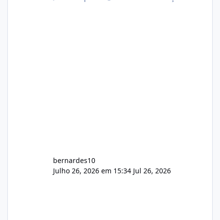
com cerca de 80% concluído e conta com
gerenciamento de servidores de jogos, VPS e
hospedagem cPanel. Fico no aguardo do
feedback de vocês. TMJ! 🚀 Aceito críticas
construtivas!
bernardes10
Julho 26, 2026 em 15:34
Jul 26, 2026