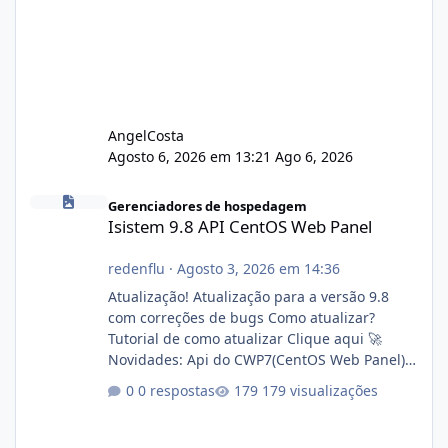
AngelCosta
Agosto 6, 2026 em 13:21
Ago 6, 2026
Isistem 9.8 API CentOS Web Panel
Gerenciadores de hospedagem
Isistem 9.8 API CentOS Web Panel
redenflu
·
Agosto 3, 2026 em 14:36
Atualização! Atualização para a versão 9.8
com correções de bugs Como atualizar?
Tutorial de como atualizar Clique aqui 🚀
Novidades: Api do CWP7(CentOS Web Panel)
Link publico para consulta de sub.dominio
0 respostas
179 visualizações
autorizado a usasr o isistem:
https://isistem.com.br/check-license/ Editor
de texto Html para e-mails enviados pelo