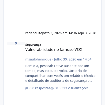
redenflu
Agosto 3, 2026 em 14:36
Ago 3, 2026
Vulnerabilidade no famoso VOX
Segurança
Vulnerabilidade no famoso VOX
msaulohenrique
·
Julho 30, 2026 em 14:54
Bom dia, pessoal! Estive ausente por um
tempo, mas estou de volta. Gostaria de
compartilhar com vocês um relatório técnico
e detalhado de auditoria de segurança e
conformidade referente ao VOXPANEL (versão
0 respostas
313 visualizações
atualmente em circulação e comercialização
no mercado). 1. Análise de Integridade dos
Arquivos Arquivo Tamanho Conteúdo