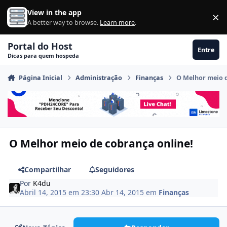
Ir para conteúdo
View in the app
×
Di
A better way to browse.
Learn more
.
Portal do Host
Entre
Dicas para quem hospeda
Página Inicial
Administração
Finanças
O Melhor meio d
O Melhor meio de cobrança online!
Compartilhar
Seguidores
Por
K4du
Abril 14, 2015 em 23:30
Abr 14, 2015
em
Finanças