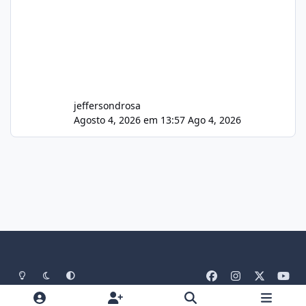
jeffersondrosa
Agosto 4, 2026 em 13:57
Ago 4, 2026
Light Mode
Dark Mode
System Preference
f
i
x
y
a
n
o
Idiomas
Tema
Política De Privacidade
Contato
c
s
u