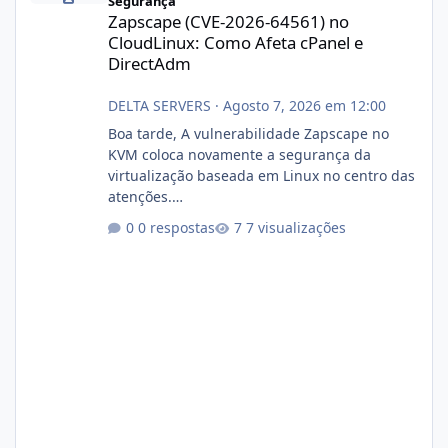
Segurança
Zapscape (CVE-2026-64561) no
CloudLinux: Como Afeta cPanel e
DirectAdm
DELTA SERVERS
·
Agosto 7, 2026 em 12:00
Boa tarde, A vulnerabilidade Zapscape no
KVM coloca novamente a segurança da
virtualização baseada em Linux no centro das
atenções.
https://cloudlinux.statuspage.io/incidents/dlr
0 respostas
7 visualizações
xjx23zz5f Criamos uma breve explicação:
https://www.deltaservers.com.br/blog/zapsca
pe-cve-2026-64561/