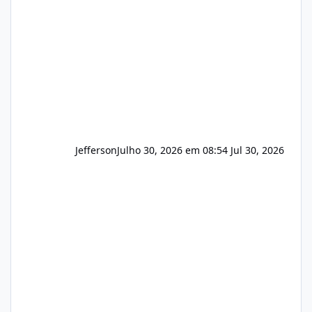
que buscamos Estamos interessados
principalmente em: Carteiras de clientes de
Hospedagem
Jefferson
Julho 30, 2026 em 08:54
Jul 30, 2026