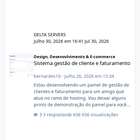
DELTA SERVERS
Julho 30, 2026 em 16:41
Jul 30, 2026
Sistema gestão de cliente e faturamento
Design, Desenvolvimento & E-commerce
Sistema gestão de cliente e faturamento
bernardes10
·
Julho 26, 2026 em 15:34
Estou desenvolvendo um painel de gestão de
clientes e faturamento para um amigo que
atua no ramo de hosting. Vou deixar alguns
prints de demonstração do painel para vocês
darem a opinião de vocês. O sistema já está
3 respostas
636 visualizações
com cerca de 80% concluído e conta com
gerenciamento de servidores de jogos, VPS e
hospedagem cPanel. Fico no aguardo do
feedback de vocês. TMJ! 🚀 Aceito críticas