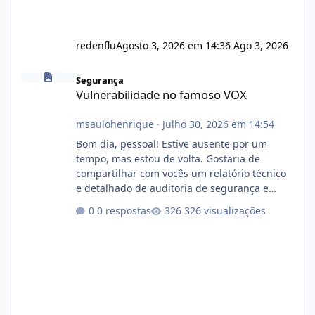
redenflu
Agosto 3, 2026 em 14:36
Ago 3, 2026
Vulnerabilidade no famoso VOX
Segurança
Vulnerabilidade no famoso VOX
msaulohenrique
·
Julho 30, 2026 em 14:54
Bom dia, pessoal! Estive ausente por um
tempo, mas estou de volta. Gostaria de
compartilhar com vocês um relatório técnico
e detalhado de auditoria de segurança e
conformidade referente ao VOXPANEL (versão
0 respostas
326 visualizações
atualmente em circulação e comercialização
no mercado). 1. Análise de Integridade dos
Arquivos Arquivo Tamanho Conteúdo
Identificado Integridade video.zip 623.85 MB
Painel de streaming de vídeo, binários
Wowza, FFmpeg e scripts AlmaLinux Íntegro
audio.zip 507.08 MB Painel PHP de áudio,