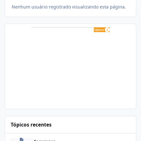
Nenhum usuário registrado visualizando esta página.
Tópicos recentes
Zapscape (CVE-2026-64561) no CloudLinux: Como Afeta cPanel e