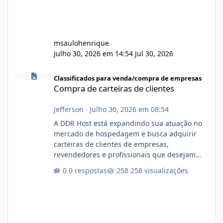
msaulohenrique
Julho 30, 2026 em 14:54
Jul 30, 2026
Compra de carteiras de clientes
Classificados para venda/compra de empresas
Compra de carteiras de clientes
Jefferson
·
Julho 30, 2026 em 08:54
A DDR Host está expandindo sua atuação no
mercado de hospedagem e busca adquirir
carteiras de clientes de empresas,
revendedores e profissionais que desejam
encerrar suas atividades ou reduzir sua
0 respostas
258 visualizações
operação. Se você possui clientes ativos de
hospedagem de sites, hospedagem revenda
(cPanel, DirectAdmin ou Plesk), podemos
apresentar uma proposta justa, transparente
e com total sigilo durante todo o processo. O