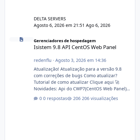
DELTA SERVERS
Agosto 6, 2026 em 21:51
Ago 6, 2026
Isistem 9.8 API CentOS Web Panel
Gerenciadores de hospedagem
Isistem 9.8 API CentOS Web Panel
redenflu
·
Agosto 3, 2026 em 14:36
Atualização! Atualização para a versão 9.8
com correções de bugs Como atualizar?
Tutorial de como atualizar Clique aqui 🚀
Novidades: Api do CWP7(CentOS Web Panel)
Link publico para consulta de sub.dominio
0 respostas
206 visualizações
autorizado a usasr o isistem:
https://isistem.com.br/check-license/ Editor
de texto Html para e-mails enviados pelo
sistema 🛠️ Correções: Ajuste no memory limit
do instalador agora com filtros para ajudar o
usuário. Ajuste no valor de renovação de