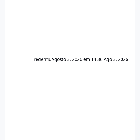
registro de domínio Ajuste assinatura n
redenflu
Agosto 3, 2026 em 14:36
Ago 3, 2026