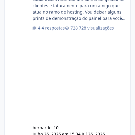
clientes e faturamento para um amigo que
atua no ramo de hosting. Vou deixar alguns
prints de demonstração do painel para vocês
darem a opinião de vocês. O sistema já está
4 respostas
728 visualizações
com cerca de 80% concluído e conta com
gerenciamento de servidores de jogos, VPS e
hospedagem cPanel. Fico no aguardo do
feedback de vocês. TMJ! 🚀 Aceito críticas
construtivas!
bernardes10
Julho 26, 2026 em 15:34
Jul 26, 2026