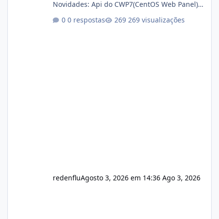
Novidades: Api do CWP7(CentOS Web Panel)
Link publico para consulta de sub.dominio
0 respostas
269 visualizações
autorizado a usasr o isistem:
https://isistem.com.br/check-license/ Editor
de texto Html para e-mails enviados pelo
sistema 🛠️ Correções: Ajuste no memory limit
do instalador agora com filtros para ajudar o
usuário. Ajuste no valor de renovação de
registro de domínio Ajuste assinatura n
redenflu
Agosto 3, 2026 em 14:36
Ago 3, 2026