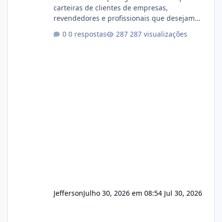
carteiras de clientes de empresas,
revendedores e profissionais que desejam
encerrar suas atividades ou reduzir sua
0 respostas
287 visualizações
operação. Se você possui clientes ativos de
hospedagem de sites, hospedagem revenda
(cPanel, DirectAdmin ou Plesk), podemos
apresentar uma proposta justa, transparente
e com total sigilo durante todo o processo. O
que buscamos Estamos interessados
principalmente em: Carteiras de clientes de
Hospedagem
Jefferson
Julho 30, 2026 em 08:54
Jul 30, 2026