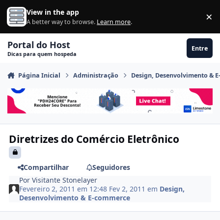
Ir para conteúdo
View in the app
×
Di
A better way to browse.
Learn more
.
Portal do Host
Entre
Dicas para quem hospeda
Página Inicial
Administração
Design, Desenvolvimento & 
Diretrizes do Comércio Eletrônico
Compartilhar
Seguidores
Por
Visitante Stonelayer
Fevereiro 2, 2011 em 12:48
Fev 2, 2011
em
Design,
Desenvolvimento & E-commerce