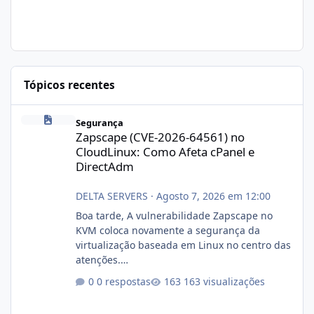
Tópicos recentes
Zapscape (CVE-2026-64561) no CloudLinux: Como Afeta cPanel e
Segurança
Zapscape (CVE-2026-64561) no
CloudLinux: Como Afeta cPanel e
DirectAdm
DELTA SERVERS
·
Agosto 7, 2026 em 12:00
Boa tarde, A vulnerabilidade Zapscape no
KVM coloca novamente a segurança da
virtualização baseada em Linux no centro das
atenções.
https://cloudlinux.statuspage.io/incidents/dlr
0 respostas
163 visualizações
xjx23zz5f Criamos uma breve explicação:
https://www.deltaservers.com.br/blog/zapsca