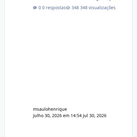
conformidade referente ao VOXPANEL (versão
0 respostas
348 visualizações
atualmente em circulação e comercialização
no mercado). 1. Análise de Integridade dos
Arquivos Arquivo Tamanho Conteúdo
Identificado Integridade video.zip 623.85 MB
Painel de streaming de vídeo, binários
Wowza, FFmpeg e scripts AlmaLinux Íntegro
audio.zip 507.08 MB Painel PHP de áudio,
AutoDJ,
msaulohenrique
Julho 30, 2026 em 14:54
Jul 30, 2026