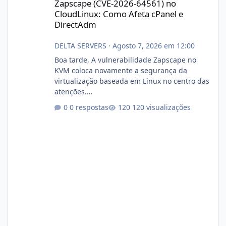
Zapscape (CVE-2026-64561) no
CloudLinux: Como Afeta cPanel e
DirectAdm
DELTA SERVERS
·
Agosto 7, 2026 em 12:00
Boa tarde, A vulnerabilidade Zapscape no
KVM coloca novamente a segurança da
virtualização baseada em Linux no centro das
atenções.
https://cloudlinux.statuspage.io/incidents/dlr
0 respostas
120 visualizações
xjx23zz5f Criamos uma breve explicação:
https://www.deltaservers.com.br/blog/zapsca
pe-cve-2026-64561/