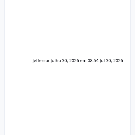
principalmente em: Carteiras de clientes de
Hospedagem
Jefferson
Julho 30, 2026 em 08:54
Jul 30, 2026