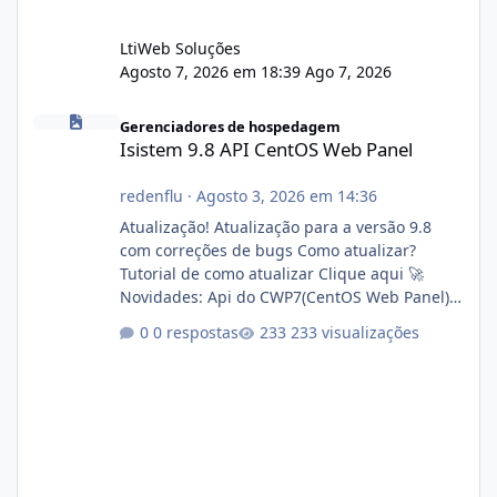
LtiWeb Soluções
Agosto 7, 2026 em 18:39
Ago 7, 2026
Isistem 9.8 API CentOS Web Panel
Gerenciadores de hospedagem
Isistem 9.8 API CentOS Web Panel
redenflu
·
Agosto 3, 2026 em 14:36
Atualização! Atualização para a versão 9.8
com correções de bugs Como atualizar?
Tutorial de como atualizar Clique aqui 🚀
Novidades: Api do CWP7(CentOS Web Panel)
Link publico para consulta de sub.dominio
0 respostas
233 visualizações
autorizado a usasr o isistem:
https://isistem.com.br/check-license/ Editor
de texto Html para e-mails enviados pelo
sistema 🛠️ Correções: Ajuste no memory limit
do instalador agora com filtros para ajudar o
usuário. Ajuste no valor de renovação de
registro de domínio Ajuste assinatura n