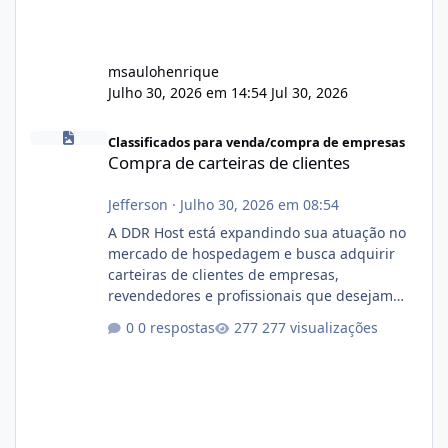
msaulohenrique
Julho 30, 2026 em 14:54
Jul 30, 2026
Compra de carteiras de clientes
Classificados para venda/compra de empresas
Compra de carteiras de clientes
Jefferson
·
Julho 30, 2026 em 08:54
A DDR Host está expandindo sua atuação no
mercado de hospedagem e busca adquirir
carteiras de clientes de empresas,
revendedores e profissionais que desejam
encerrar suas atividades ou reduzir sua
0 respostas
277 visualizações
operação. Se você possui clientes ativos de
hospedagem de sites, hospedagem revenda
(cPanel, DirectAdmin ou Plesk), podemos
apresentar uma proposta justa, transparente
e com total sigilo durante todo o processo. O
que buscamos Estamos interessados