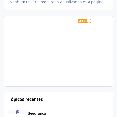
Nenhum usuário registrado visualizando esta página.
Tópicos recentes
Zapscape (CVE-2026-64561) no CloudLinux: Como Afeta cPanel e
Segurança