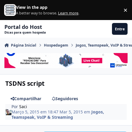
Ir para conteúdo
View in the app
×
Di
A better way to browse.
Learn more
.
Portal do Host
Entre
Dicas para quem hospeda
Página Inicial
Hospedagem
Jogos, Teamspeak, VoIP & Str
TSDNS script
Compartilhar
Seguidores
Por
Saci
Março 5, 2015 em 18:47
Mar 5, 2015
em
Jogos,
Teamspeak, VoIP & Streaming