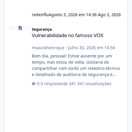
redenflu
Agosto 3, 2026 em 14:36
Ago 3, 2026
Vulnerabilidade no famoso VOX
Segurança
Vulnerabilidade no famoso VOX
msaulohenrique
·
Julho 30, 2026 em 14:54
Bom dia, pessoal! Estive ausente por um
tempo, mas estou de volta. Gostaria de
compartilhar com vocês um relatório técnico
e detalhado de auditoria de segurança e
conformidade referente ao VOXPANEL (versão
0 respostas
341 visualizações
atualmente em circulação e comercialização
no mercado). 1. Análise de Integridade dos
Arquivos Arquivo Tamanho Conteúdo
Identificado Integridade video.zip 623.85 MB
Painel de streaming de vídeo, binários
Wowza, FFmpeg e scripts AlmaLinux Íntegro
audio.zip 507.08 MB Painel PHP de áudio,
AutoDJ,