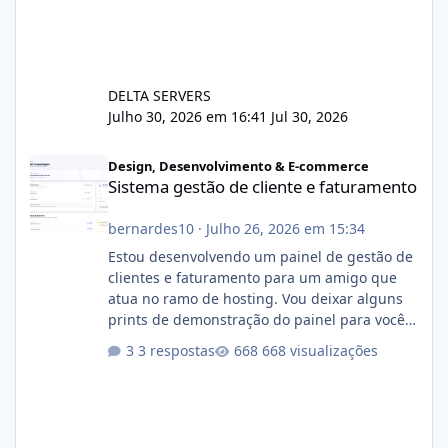
DELTA SERVERS
Julho 30, 2026 em 16:41
Jul 30, 2026
Sistema gestão de cliente e faturamento
Design, Desenvolvimento & E-commerce
Sistema gestão de cliente e faturamento
bernardes10
·
Julho 26, 2026 em 15:34
Estou desenvolvendo um painel de gestão de
clientes e faturamento para um amigo que
atua no ramo de hosting. Vou deixar alguns
prints de demonstração do painel para vocês
darem a opinião de vocês. O sistema já está
3 respostas
668 visualizações
com cerca de 80% concluído e conta com
gerenciamento de servidores de jogos, VPS e
hospedagem cPanel. Fico no aguardo do
feedback de vocês. TMJ! 🚀 Aceito críticas
construtivas!