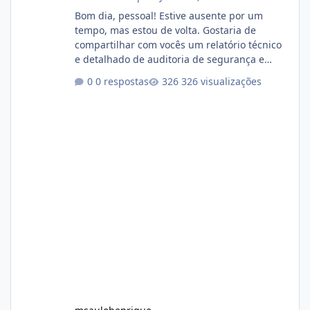
Bom dia, pessoal! Estive ausente por um
tempo, mas estou de volta. Gostaria de
compartilhar com vocês um relatório técnico
e detalhado de auditoria de segurança e
conformidade referente ao VOXPANEL (versão
0 respostas
326 visualizações
atualmente em circulação e comercialização
no mercado). 1. Análise de Integridade dos
Arquivos Arquivo Tamanho Conteúdo
Identificado Integridade video.zip 623.85 MB
Painel de streaming de vídeo, binários
Wowza, FFmpeg e scripts AlmaLinux Íntegro
audio.zip 507.08 MB Painel PHP de áudio,
AutoDJ,