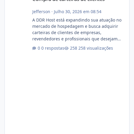
Jefferson
·
Julho 30, 2026 em 08:54
A DDR Host está expandindo sua atuação no
mercado de hospedagem e busca adquirir
carteiras de clientes de empresas,
revendedores e profissionais que desejam
encerrar suas atividades ou reduzir sua
0 respostas
258 visualizações
operação. Se você possui clientes ativos de
hospedagem de sites, hospedagem revenda
(cPanel, DirectAdmin ou Plesk), podemos
apresentar uma proposta justa, transparente
e com total sigilo durante todo o processo. O
que buscamos Estamos interessados
principalmente em: Carteiras de clientes de
Hospedagem