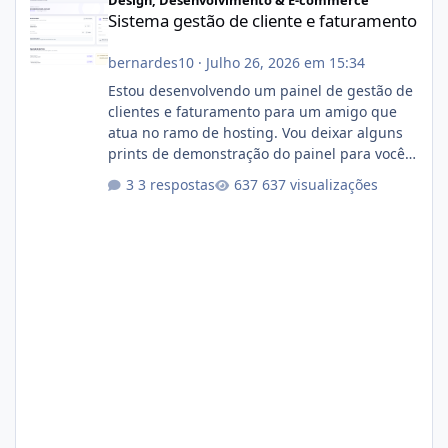
Sistema gestão de cliente e faturamento
bernardes10
·
Julho 26, 2026 em 15:34
Estou desenvolvendo um painel de gestão de
clientes e faturamento para um amigo que
atua no ramo de hosting. Vou deixar alguns
prints de demonstração do painel para vocês
darem a opinião de vocês. O sistema já está
3 respostas
637 visualizações
com cerca de 80% concluído e conta com
gerenciamento de servidores de jogos, VPS e
hospedagem cPanel. Fico no aguardo do
feedback de vocês. TMJ! 🚀 Aceito críticas
construtivas!