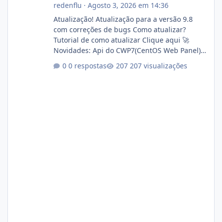
redenflu
·
Agosto 3, 2026 em 14:36
Atualização! Atualização para a versão 9.8
com correções de bugs Como atualizar?
Tutorial de como atualizar Clique aqui 🚀
Novidades: Api do CWP7(CentOS Web Panel)
Link publico para consulta de sub.dominio
0 respostas
207 visualizações
autorizado a usasr o isistem:
https://isistem.com.br/check-license/ Editor
de texto Html para e-mails enviados pelo
sistema 🛠️ Correções: Ajuste no memory limit
do instalador agora com filtros para ajudar o
usuário. Ajuste no valor de renovação de
registro de domínio Ajuste assinatura n