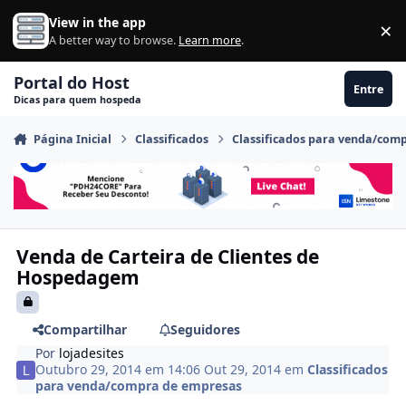
Ir para conteúdo
View in the app
×
Di
A better way to browse.
Learn more
.
Portal do Host
Entre
Dicas para quem hospeda
Página Inicial
Classificados
Classificados para venda/com
Venda de Carteira de Clientes de
Hospedagem
Compartilhar
Seguidores
Por
lojadesites
Outubro 29, 2014 em 14:06
Out 29, 2014
em
Classificados
para venda/compra de empresas