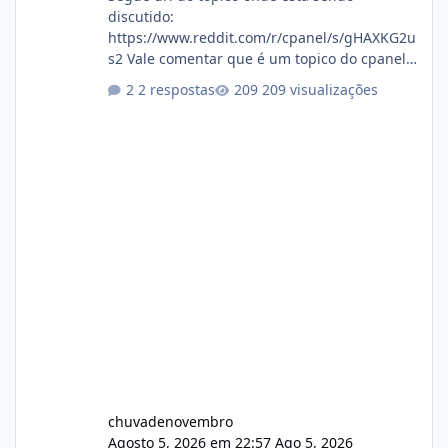
discutido:
https://www.reddit.com/r/cpanel/s/gHAXKG2u
s2 Vale comentar que é um topico do cpanel...
Não sei como ta a pegada no da.
2 respostas
209 visualizações
chuvadenovembro
Agosto 5, 2026 em 22:57
Ago 5, 2026