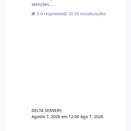
atenções.
https://cloudlinux.statuspage.io/incidents/dlr
0 respostas
20 visualizações
xjx23zz5f Criamos uma breve explicação:
https://www.deltaservers.com.br/blog/zapsca
pe-cve-2026-64561/
DELTA SERVERS
Agosto 7, 2026 em 12:00
Ago 7, 2026