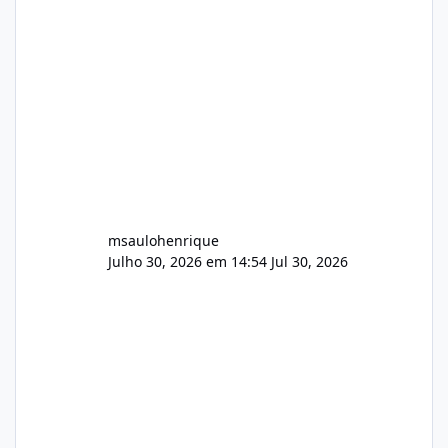
Painel de streaming de vídeo, binários
Wowza, FFmpeg e scripts AlmaLinux Íntegro
audio.zip 507.08 MB Painel PHP de áudio,
AutoDJ,
msaulohenrique
Julho 30, 2026 em 14:54
Jul 30, 2026