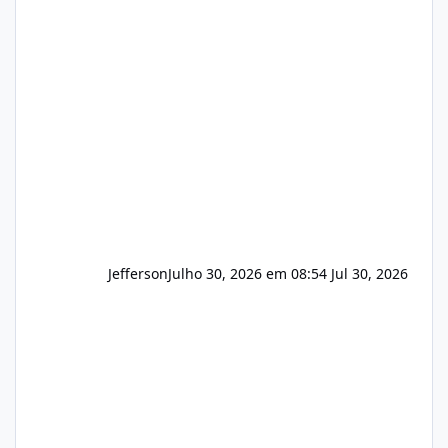
(cPanel, DirectAdmin ou Plesk), podemos
apresentar uma proposta justa, transparente
e com total sigilo durante todo o processo. O
que buscamos Estamos interessados
principalmente em: Carteiras de clientes de
Hospedagem
Jefferson
Julho 30, 2026 em 08:54
Jul 30, 2026