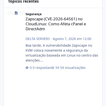
Tópicos recentes
Zapscape (CVE-2026-64561) no CloudLinux: Como Afeta cPanel e
Segurança
Zapscape (CVE-2026-64561) no
CloudLinux: Como Afeta cPanel e
DirectAdm
DELTA SERVERS
·
Agosto 7, 2026 em 12:00
Boa tarde, A vulnerabilidade Zapscape no
KVM coloca novamente a segurança da
virtualização baseada em Linux no centro das
atenções.
https://cloudlinux.statuspage.io/incidents/dlr
0 respostas
54 visualizações
xjx23zz5f Criamos uma breve explicação:
https://www.deltaservers.com.br/blog/zapsca
pe-cve-2026-64561/