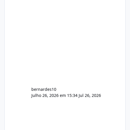
gerenciamento de servidores de jogos, VPS e
hospedagem cPanel. Fico no aguardo do
feedback de vocês. TMJ! 🚀 Aceito críticas
construtivas!
bernardes10
Julho 26, 2026 em 15:34
Jul 26, 2026