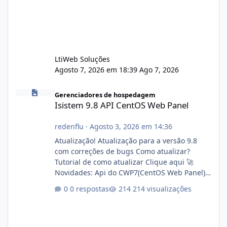
LtiWeb Soluções
Agosto 7, 2026 em 18:39
Ago 7, 2026
Isistem 9.8 API CentOS Web Panel
Gerenciadores de hospedagem
Isistem 9.8 API CentOS Web Panel
redenflu
·
Agosto 3, 2026 em 14:36
Atualização! Atualização para a versão 9.8
com correções de bugs Como atualizar?
Tutorial de como atualizar Clique aqui 🚀
Novidades: Api do CWP7(CentOS Web Panel)
Link publico para consulta de sub.dominio
0 respostas
214 visualizações
autorizado a usasr o isistem:
https://isistem.com.br/check-license/ Editor
de texto Html para e-mails enviados pelo
sistema 🛠️ Correções: Ajuste no memory limit