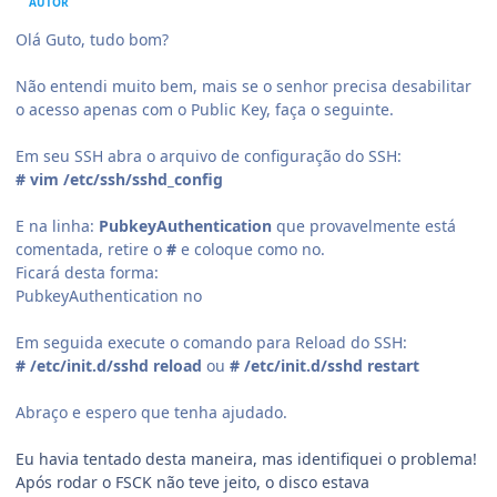
AUTOR
Olá Guto, tudo bom?
Não entendi muito bem, mais se o senhor precisa desabilitar
o acesso apenas com o Public Key, faça o seguinte.
Em seu SSH abra o arquivo de configuração do SSH:
# vim /etc/ssh/sshd_config
E na linha:
PubkeyAuthentication
que provavelmente está
comentada, retire o
#
e coloque como no.
Ficará desta forma:
PubkeyAuthentication no
Em seguida execute o comando para Reload do SSH:
# /etc/init.d/sshd reload
ou
# /etc/init.d/sshd restart
Abraço e espero que tenha ajudado.
Eu havia tentado desta maneira, mas identifiquei o problema!
Após rodar o
FSCK não teve jeito, o disco estava