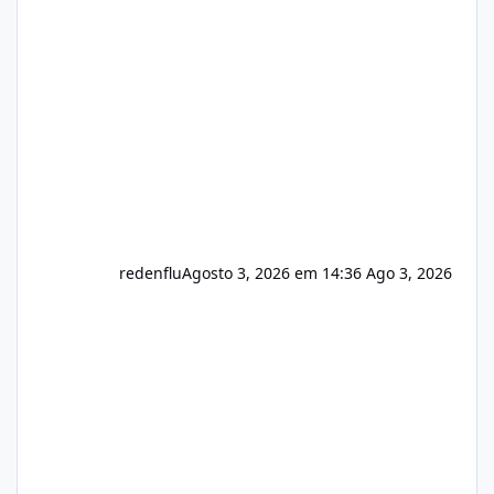
do instalador agora com filtros para ajudar o
usuário. Ajuste no valor de renovação de
registro de domínio Ajuste assinatura n
redenflu
Agosto 3, 2026 em 14:36
Ago 3, 2026