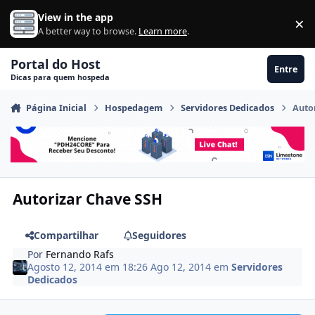
Ir para conteúdo
View in the app
×
Di
A better way to browse.
Learn more
.
Portal do Host
Entre
Dicas para quem hospeda
Página Inicial
Hospedagem
Servidores Dedicados
Auto
Autorizar Chave SSH
Compartilhar
Seguidores
Por
Fernando Rafs
Agosto 12, 2014 em 18:26
Ago 12, 2014
em
Servidores
Dedicados