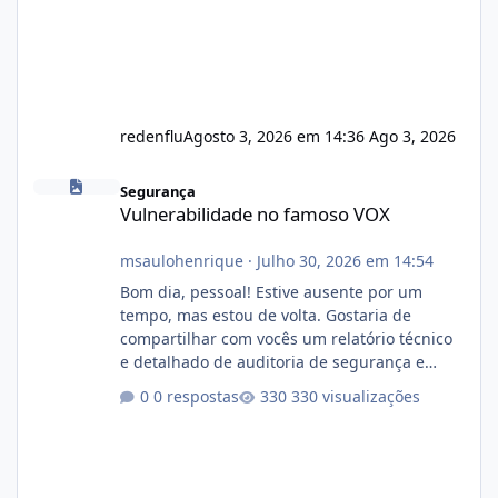
redenflu
Agosto 3, 2026 em 14:36
Ago 3, 2026
Vulnerabilidade no famoso VOX
Segurança
Vulnerabilidade no famoso VOX
msaulohenrique
·
Julho 30, 2026 em 14:54
Bom dia, pessoal! Estive ausente por um
tempo, mas estou de volta. Gostaria de
compartilhar com vocês um relatório técnico
e detalhado de auditoria de segurança e
conformidade referente ao VOXPANEL (versão
0 respostas
330 visualizações
atualmente em circulação e comercialização
no mercado). 1. Análise de Integridade dos
Arquivos Arquivo Tamanho Conteúdo
Identificado Integridade video.zip 623.85 MB