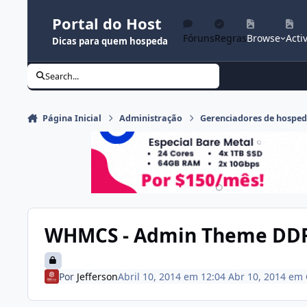
Ir para conteúdo
Portal do Host
Fóruns
Regras
Browse
Activ
Dicas para quem hospeda
Search...
Página Inicial
Administração
Gerenciadores de hospe
WHMCS - Admin Theme DDR
Por
Jefferson
Abril 10, 2014 em 12:04
Abr 10, 2014
em