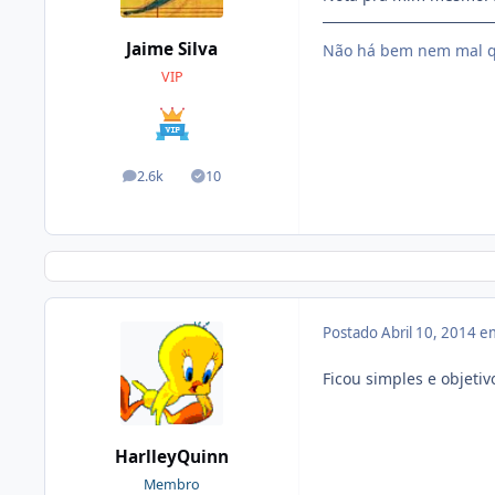
Jaime Silva
Não há bem nem mal q
VIP
2.6k
10
posts
Soluções
Postado
Abril 10, 2014 
Ficou simples e objetiv
HarlleyQuinn
Membro