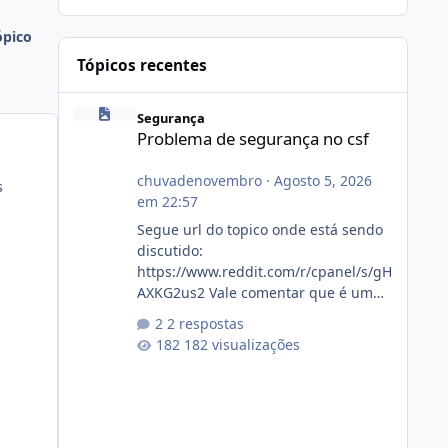
ópico
Tópicos recentes
Problema de segurança no csf
Segurança
Problema de segurança no csf
chuvadenovembro
·
Agosto 5, 2026
s
em 22:57
Segue url do topico onde está sendo
discutido:
https://www.reddit.com/r/cpanel/s/gH
AXKG2us2 Vale comentar que é um
topico do cpanel... Não sei como ta a
2 respostas
pegada no da.
182 visualizações