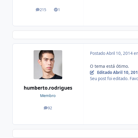
215
1
posts
Soluções
Postado
Abril 10, 2014 
O tema está ótimo.
Editado
Abril 10, 20
Seu post foi editado. Favo
humberto.rodrigues
Membro
92
posts