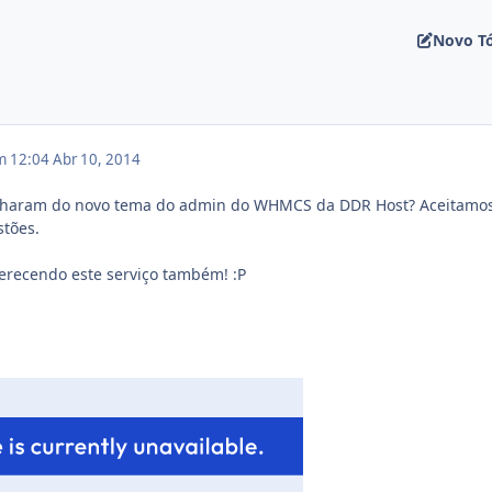
Novo T
em 12:04
Abr 10, 2014
charam do novo tema do admin do WHMCS da DDR Host? Aceitamo
stões.
erecendo este serviço também! :P