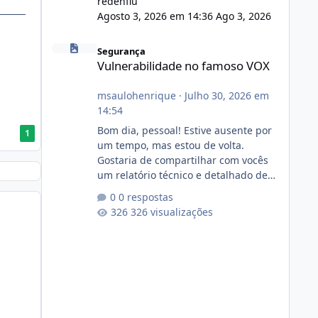
redenflu
Agosto 3, 2026 em 14:36
Ago 3, 2026
Vulnerabilidade no famoso VOX
Segurança
Vulnerabilidade no famoso VOX
msaulohenrique
·
Julho 30, 2026 em
14:54
Bom dia, pessoal! Estive ausente por
1
um tempo, mas estou de volta.
Gostaria de compartilhar com vocês
um relatório técnico e detalhado de
auditoria de segurança e
0 respostas
conformidade referente
326 visualizações
ao VOXPANEL (versão atualmente em
circulação e comercialização no
mercado). 1. Análise de Integridade
dos Arquivos Arquivo Tamanho
Conteúdo Identificado Integridade
video.zip 623.85 MB Painel de
streaming de vídeo, binários Wowza,