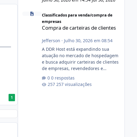
Compra de carteiras de clientes
Classificados para venda/compra de
empresas
Compra de carteiras de clientes
Jefferson
·
Julho 30, 2026 em 08:54
A DDR Host está expandindo sua
atuação no mercado de hospedagem
e busca adquirir carteiras de clientes
de empresas, revendedores e
profissionais que desejam encerrar
0 respostas
suas atividades ou reduzir sua
257 visualizações
operação. Se você possui clientes
ativos de hospedagem de sites,
1
hospedagem revenda (cPanel,
DirectAdmin ou Plesk), podemos
apresentar uma proposta justa,
transparente e com total sigilo
durante todo o processo. O que
buscamos Estamos interessados