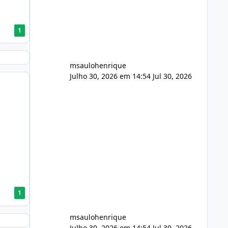
FFmpeg e scripts AlmaLinux Íntegro
audio.zip 507.08 MB Painel PHP de
áudio, AutoDJ,
1
msaulohenrique
Julho 30, 2026 em 14:54
Jul 30, 2026
1
msaulohenrique
Julho 30, 2026 em 14:54
Jul 30, 2026