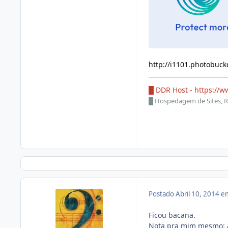
http://i1101.photobu
█ DDR Host -
https://w
█
Hospedagem de Sites, R
Postado
Abril 10, 2014 
Ficou bacana.
Nota pra mim mesmo: 