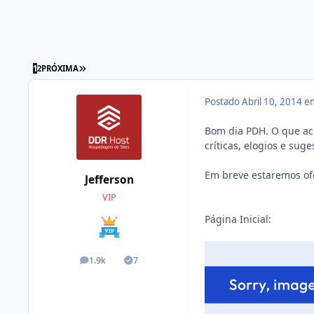
1
2
PRÓXIMA
Postado
Abril 10, 2014 
Bom dia PDH. O que a
críticas, elogios e suge
Em breve estaremos of
Jefferson
VIP
Página Inicial:
1.9k
7
posts
Soluções