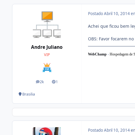
Postado
Abril 10, 2014 
Achei que ficou bem le
OBS: Favor focarem no 
Andre Juliano
WebChamp
-
Hospedagem de S
VIP
2k
1
posts
Soluções
Brasilia
Postado
Abril 10, 2014 