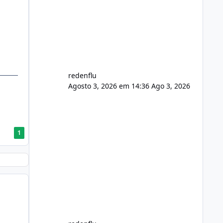
usuário. Ajuste no valor de renovação
de registro de domínio Ajuste
assinatura n
redenflu
Agosto 3, 2026 em 14:36
Ago 3, 2026
1