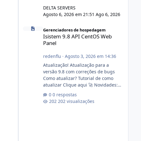
DELTA SERVERS
Agosto 6, 2026 em 21:51
Ago 6, 2026
Isistem 9.8 API CentOS Web Panel
Gerenciadores de hospedagem
Isistem 9.8 API CentOS Web
Panel
redenflu
·
Agosto 3, 2026 em 14:36
Atualização! Atualização para a
versão 9.8 com correções de bugs
Como atualizar? Tutorial de como
atualizar Clique aqui 🚀 Novidades:
Api do CWP7(CentOS Web Panel) Link
0 respostas
publico para consulta de sub.dominio
202 visualizações
autorizado a usasr o isistem:
https://isistem.com.br/check-license/
Editor de texto Html para e-mails
enviados pelo sistema 🛠️ Correções:
Ajuste no memory limit do instalador
agora com filtros para ajudar o