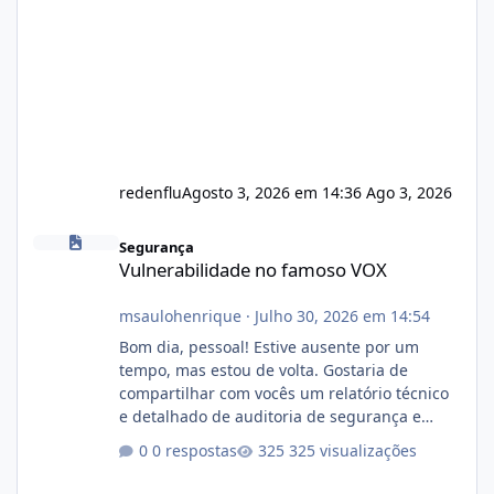
redenflu
Agosto 3, 2026 em 14:36
Ago 3, 2026
Vulnerabilidade no famoso VOX
Segurança
Vulnerabilidade no famoso VOX
msaulohenrique
·
Julho 30, 2026 em 14:54
Bom dia, pessoal! Estive ausente por um
tempo, mas estou de volta. Gostaria de
compartilhar com vocês um relatório técnico
e detalhado de auditoria de segurança e
conformidade referente ao VOXPANEL (versão
0 respostas
325 visualizações
atualmente em circulação e comercialização
no mercado). 1. Análise de Integridade dos