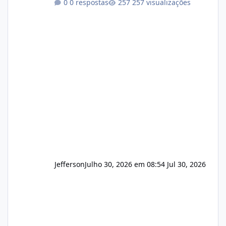
0 respostas
257 visualizações
operação. Se você possui clientes ativos de
hospedagem de sites, hospedagem revenda
(cPanel, DirectAdmin ou Plesk), podemos
apresentar uma proposta justa, transparente
e com total sigilo durante todo o processo. O
que buscamos Estamos interessados
principalmente em: Carteiras de clientes de
Hospedagem
Jefferson
Julho 30, 2026 em 08:54
Jul 30, 2026