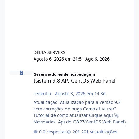
DELTA SERVERS
Agosto 6, 2026 em 21:51
Ago 6, 2026
Isistem 9.8 API CentOS Web Panel
Gerenciadores de hospedagem
Isistem 9.8 API CentOS Web Panel
redenflu
·
Agosto 3, 2026 em 14:36
Atualização! Atualização para a versão 9.8
com correções de bugs Como atualizar?
Tutorial de como atualizar Clique aqui 🚀
Novidades: Api do CWP7(CentOS Web Panel)
Link publico para consulta de sub.dominio
0 respostas
201 visualizações
autorizado a usasr o isistem: