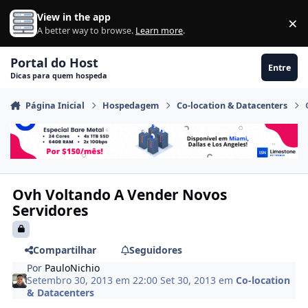
Ir para conteúdo
View in the app
×
Di
A better way to browse.
Learn more
.
Portal do Host
Entre
Dicas para quem hospeda
Página Inicial
Hospedagem
Co-location & Datacenters
Ovh Voltando A Vender Novos
Servidores
Compartilhar
Seguidores
Por
PauloNichio
Setembro 30, 2013 em 22:00
Set 30, 2013
em
Co-location
& Datacenters