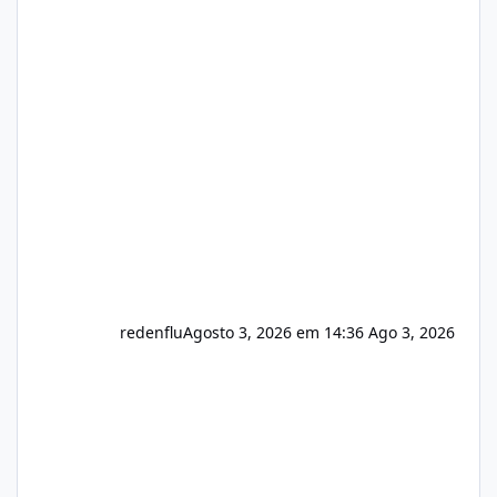
https://isistem.com.br/check-license/ Editor
de texto Html para e-mails enviados pelo
sistema 🛠️ Correções: Ajuste no memory limit
do instalador agora com filtros para ajudar o
usuário. Ajuste no valor de renovação de
registro de domínio Ajuste assinatura n
redenflu
Agosto 3, 2026 em 14:36
Ago 3, 2026