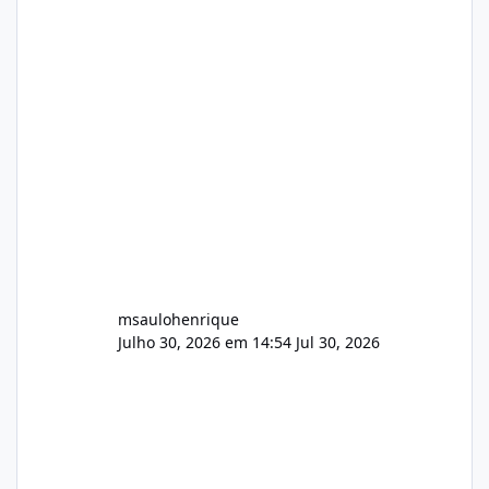
Arquivos Arquivo Tamanho Conteúdo
Identificado Integridade video.zip 623.85 MB
Painel de streaming de vídeo, binários
Wowza, FFmpeg e scripts AlmaLinux Íntegro
audio.zip 507.08 MB Painel PHP de áudio,
AutoDJ,
msaulohenrique
Julho 30, 2026 em 14:54
Jul 30, 2026