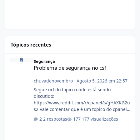
Tópicos recentes
Problema de segurança no csf
Segurança
Problema de segurança no csf
chuvadenovembro
·
Agosto 5, 2026 em 22:57
Segue url do topico onde está sendo
discutido:
https://www.reddit.com/r/cpanel/s/gHAXKG2u
s2 Vale comentar que é um topico do cpanel...
Não sei como ta a pegada no da.
2 respostas
177 visualizações