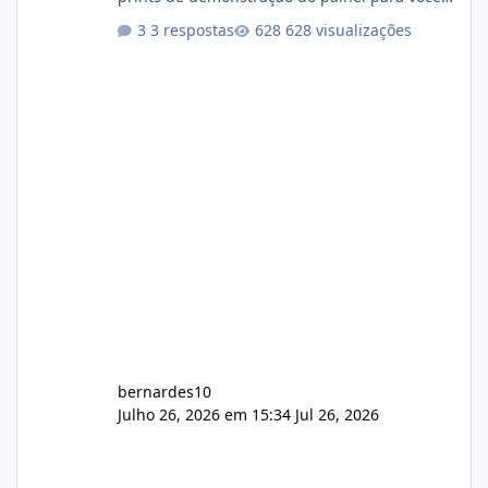
darem a opinião de vocês. O sistema já está
3 respostas
628 visualizações
com cerca de 80% concluído e conta com
gerenciamento de servidores de jogos, VPS e
hospedagem cPanel. Fico no aguardo do
feedback de vocês. TMJ! 🚀 Aceito críticas
construtivas!
bernardes10
Julho 26, 2026 em 15:34
Jul 26, 2026