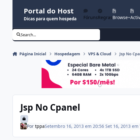
Ir para conteúdo
Portal do Host
Fóruns
Regras
Browse
Activ
Dicas para quem hospeda
Search...
Página Inicial
Hospedagem
VPS & Cloud
Jsp No Cpa
Jsp No Cpanel
Por
tppa
Setembro 16, 2013 em 20:56
Set 16, 2013
em