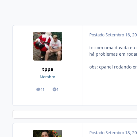
Postado
Setembro 16, 2
to com uma duvida eu 
há problemas em rodar
obs: cpanel rodando e
tppa
Membro
41
1
posts
Soluções
Postado
Setembro 18, 2