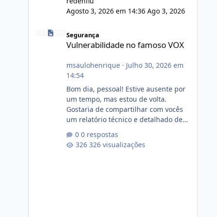
redenflu
Agosto 3, 2026 em 14:36
Ago 3, 2026
Vulnerabilidade no famoso VOX
Segurança
Vulnerabilidade no famoso VOX
msaulohenrique
·
Julho 30, 2026 em
14:54
Bom dia, pessoal! Estive ausente por
um tempo, mas estou de volta.
Gostaria de compartilhar com vocês
um relatório técnico e detalhado de
auditoria de segurança e
0 respostas
conformidade referente
326 visualizações
ao VOXPANEL (versão atualmente em
circulação e comercialização no
mercado). 1. Análise de Integridade
dos Arquivos Arquivo Tamanho
Conteúdo Identificado Integridade
video.zip 623.85 MB Painel de
streaming de vídeo, binários Wowza,