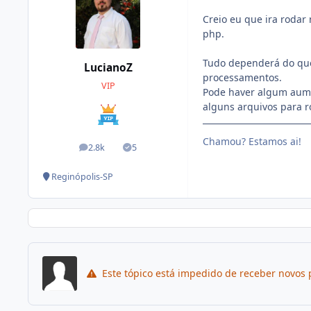
Creio eu que ira roda
php.
Tudo dependerá do que 
LucianoZ
processamentos.
VIP
Pode haver algum aume
alguns arquivos para r
Chamou? Estamos ai!
2.8k
5
posts
Soluções
Reginópolis-SP
Este tópico está impedido de receber novos 