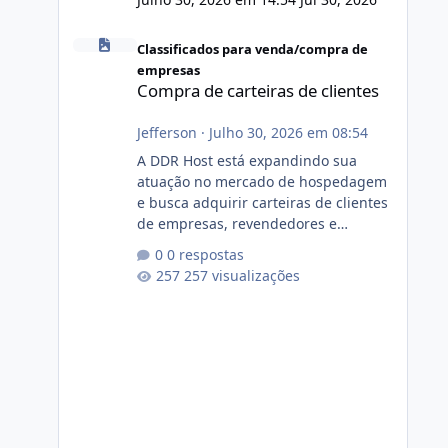
Compra de carteiras de clientes
Classificados para venda/compra de
empresas
Compra de carteiras de clientes
Jefferson
·
Julho 30, 2026 em 08:54
A DDR Host está expandindo sua
atuação no mercado de hospedagem
e busca adquirir carteiras de clientes
de empresas, revendedores e
profissionais que desejam encerrar
0 respostas
suas atividades ou reduzir sua
257 visualizações
operação. Se você possui clientes
ativos de hospedagem de sites,
hospedagem revenda (cPanel,
DirectAdmin ou Plesk), podemos
apresentar uma proposta justa,
transparente e com total sigilo
durante todo o processo. O que
buscamos Estamos interessados