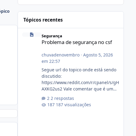
ópico
Tópicos recentes
Problema de segurança no csf
Segurança
Problema de segurança no csf
chuvadenovembro
·
Agosto 5, 2026
em 22:57
Segue url do topico onde está sendo
discutido:
https://www.reddit.com/r/cpanel/s/gH
AXKG2us2 Vale comentar que é um
topico do cpanel... Não sei como ta a
2 respostas
pegada no da.
187 visualizações