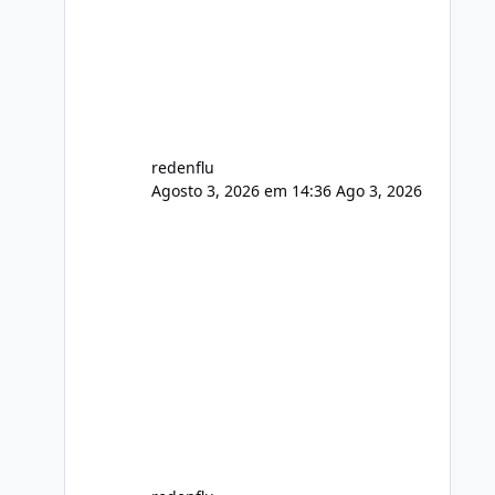
usuário. Ajuste no valor de renovação
de registro de domínio Ajuste
assinatura n
redenflu
Agosto 3, 2026 em 14:36
Ago 3, 2026