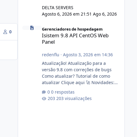
DELTA SERVERS
Agosto 6, 2026 em 21:51
Ago 6, 2026
Isistem 9.8 API CentOS Web Panel
Gerenciadores de hospedagem
0
Isistem 9.8 API CentOS Web
Panel
redenflu
·
Agosto 3, 2026 em 14:36
Atualização! Atualização para a
versão 9.8 com correções de bugs
Como atualizar? Tutorial de como
atualizar Clique aqui 🚀 Novidades:
Api do CWP7(CentOS Web Panel) Link
0 respostas
publico para consulta de sub.dominio
203 visualizações
autorizado a usasr o isistem:
https://isistem.com.br/check-license/
Editor de texto Html para e-mails
enviados pelo sistema 🛠️ Correções:
Ajuste no memory limit do instalador
agora com filtros para ajudar o