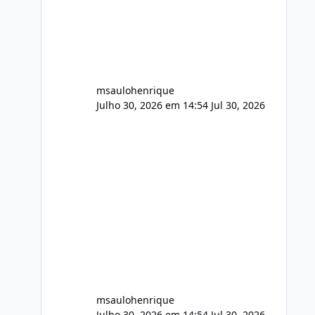
FFmpeg e scripts AlmaLinux Íntegro
audio.zip 507.08 MB Painel PHP de
áudio, AutoDJ,
msaulohenrique
Julho 30, 2026 em 14:54
Jul 30, 2026
msaulohenrique
Julho 30, 2026 em 14:54
Jul 30, 2026