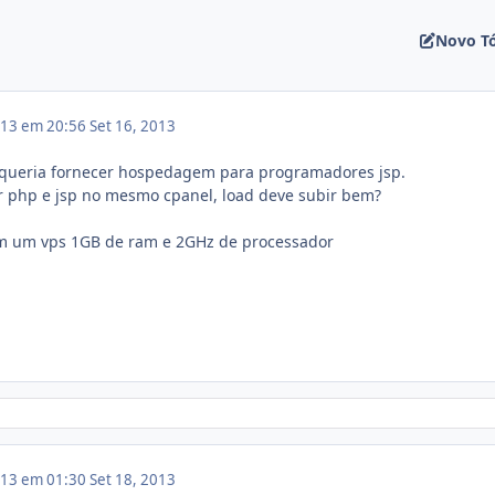
Novo T
013 em 20:56
Set 16, 2013
queria fornecer hospedagem para programadores jsp.
 php e jsp no mesmo cpanel, load deve subir bem?
m um vps 1GB de ram e 2GHz de processador
013 em 01:30
Set 18, 2013