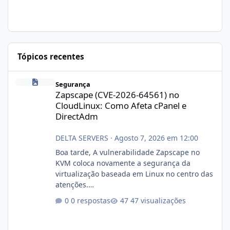
Tópicos recentes
Zapscape (CVE-2026-64561) no CloudLinux: Como Afeta cPanel e
Segurança
Zapscape (CVE-2026-64561) no
CloudLinux: Como Afeta cPanel e
DirectAdm
DELTA SERVERS
·
Agosto 7, 2026 em 12:00
Boa tarde, A vulnerabilidade Zapscape no
KVM coloca novamente a segurança da
virtualização baseada em Linux no centro das
atenções.
https://cloudlinux.statuspage.io/incidents/dlr
0 respostas
47 visualizações
xjx23zz5f Criamos uma breve explicação:
https://www.deltaservers.com.br/blog/zapsca
pe-cve-2026-64561/