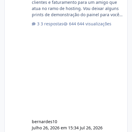
clientes e faturamento para um amigo que
atua no ramo de hosting. Vou deixar alguns
prints de demonstração do painel para vocês
darem a opinião de vocês. O sistema já está
3 respostas
644 visualizações
com cerca de 80% concluído e conta com
gerenciamento de servidores de jogos, VPS e
hospedagem cPanel. Fico no aguardo do
feedback de vocês. TMJ! 🚀 Aceito críticas
construtivas!
bernardes10
Julho 26, 2026 em 15:34
Jul 26, 2026