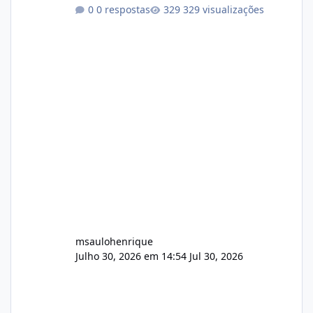
conformidade referente ao VOXPANEL (versão
0 respostas
329 visualizações
atualmente em circulação e comercialização
no mercado). 1. Análise de Integridade dos
Arquivos Arquivo Tamanho Conteúdo
Identificado Integridade video.zip 623.85 MB
Painel de streaming de vídeo, binários
Wowza, FFmpeg e scripts AlmaLinux Íntegro
audio.zip 507.08 MB Painel PHP de áudio,
AutoDJ,
msaulohenrique
Julho 30, 2026 em 14:54
Jul 30, 2026