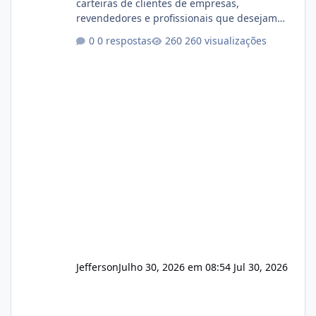
carteiras de clientes de empresas,
revendedores e profissionais que desejam
encerrar suas atividades ou reduzir sua
0 respostas
260 visualizações
operação. Se você possui clientes ativos de
hospedagem de sites, hospedagem revenda
(cPanel, DirectAdmin ou Plesk), podemos
apresentar uma proposta justa, transparente
e com total sigilo durante todo o processo. O
que buscamos Estamos interessados
principalmente em: Carteiras de clientes de
Hospedagem
Jefferson
Julho 30, 2026 em 08:54
Jul 30, 2026