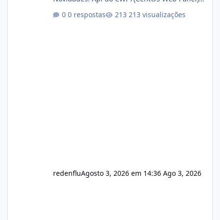
Link publico para consulta de sub.dominio
0 respostas
213 visualizações
autorizado a usasr o isistem:
https://isistem.com.br/check-license/ Editor
de texto Html para e-mails enviados pelo
sistema 🛠️ Correções: Ajuste no memory limit
do instalador agora com filtros para ajudar o
usuário. Ajuste no valor de renovação de
registro de domínio Ajuste assinatura n
redenflu
Agosto 3, 2026 em 14:36
Ago 3, 2026