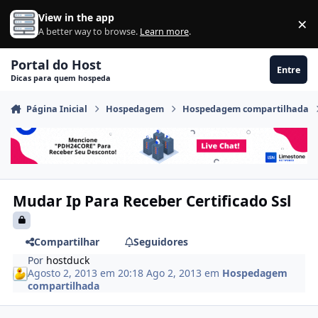
Ir para conteúdo
View in the app
×
Di
A better way to browse.
Learn more
.
Portal do Host
Entre
Dicas para quem hospeda
Página Inicial
Hospedagem
Hospedagem compartilhada
Mudar Ip Para Receber Certificado Ssl
Compartilhar
Seguidores
Por
hostduck
Agosto 2, 2013 em 20:18
Ago 2, 2013
em
Hospedagem
compartilhada