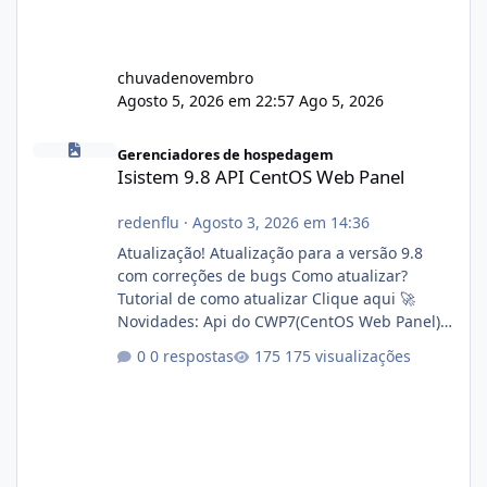
chuvadenovembro
Agosto 5, 2026 em 22:57
Ago 5, 2026
Isistem 9.8 API CentOS Web Panel
Gerenciadores de hospedagem
Isistem 9.8 API CentOS Web Panel
redenflu
·
Agosto 3, 2026 em 14:36
Atualização! Atualização para a versão 9.8
com correções de bugs Como atualizar?
Tutorial de como atualizar Clique aqui 🚀
Novidades: Api do CWP7(CentOS Web Panel)
Link publico para consulta de sub.dominio
0 respostas
175 visualizações
autorizado a usasr o isistem:
https://isistem.com.br/check-license/ Editor
de texto Html para e-mails enviados pelo
sistema 🛠️ Correções: Ajuste no memory limit
do instalador agora com filtros para ajudar o
usuário. Ajuste no valor de renovação de