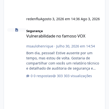
redenflu
Agosto 3, 2026 em 14:36
Ago 3, 2026
Vulnerabilidade no famoso VOX
Segurança
Vulnerabilidade no famoso VOX
msaulohenrique
·
Julho 30, 2026 em 14:54
Bom dia, pessoal! Estive ausente por um
tempo, mas estou de volta. Gostaria de
compartilhar com vocês um relatório técnico
e detalhado de auditoria de segurança e
conformidade referente ao VOXPANEL (versão
0 respostas
303 visualizações
atualmente em circulação e comercialização
no mercado). 1. Análise de Integridade dos
Arquivos Arquivo Tamanho Conteúdo
Identificado Integridade video.zip 623.85 MB
Painel de streaming de vídeo, binários
Wowza, FFmpeg e scripts AlmaLinux Íntegro