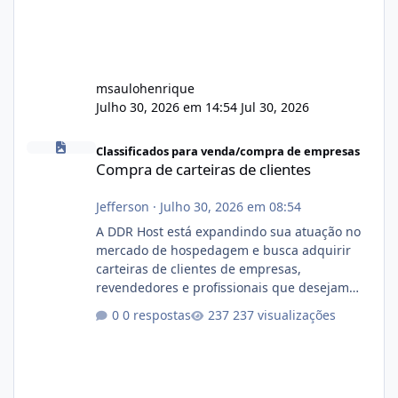
msaulohenrique
Julho 30, 2026 em 14:54
Jul 30, 2026
Compra de carteiras de clientes
Classificados para venda/compra de empresas
Compra de carteiras de clientes
Jefferson
·
Julho 30, 2026 em 08:54
A DDR Host está expandindo sua atuação no
mercado de hospedagem e busca adquirir
carteiras de clientes de empresas,
revendedores e profissionais que desejam
encerrar suas atividades ou reduzir sua
0 respostas
237 visualizações
operação. Se você possui clientes ativos de
hospedagem de sites, hospedagem revenda
(cPanel, DirectAdmin ou Plesk), podemos
apresentar uma proposta justa, transparente