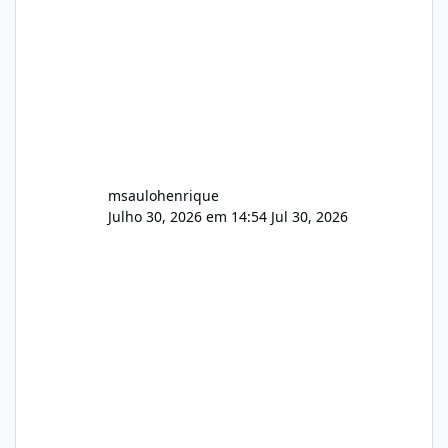
audio.zip 507.08 MB Painel PHP de áudio,
AutoDJ,
msaulohenrique
Julho 30, 2026 em 14:54
Jul 30, 2026