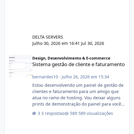
DELTA SERVERS
Julho 30, 2026 em 16:41
Jul 30, 2026
Sistema gestão de cliente e faturamento
Design, Desenvolvimento & E-commerce
Sistema gestão de cliente e faturamento
bernardes10
·
Julho 26, 2026 em 15:34
Estou desenvolvendo um painel de gestão de
clientes e faturamento para um amigo que
atua no ramo de hosting. Vou deixar alguns
prints de demonstração do painel para vocês
darem a opinião de vocês. O sistema já está
3 respostas
589 visualizações
com cerca de 80% concluído e conta com
gerenciamento de servidores de jogos, VPS e
hospedagem cPanel. Fico no aguardo do