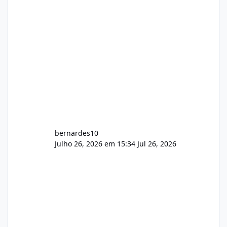
feedback de vocês. TMJ! 🚀 Aceito críticas
construtivas!
bernardes10
Julho 26, 2026 em 15:34
Jul 26, 2026