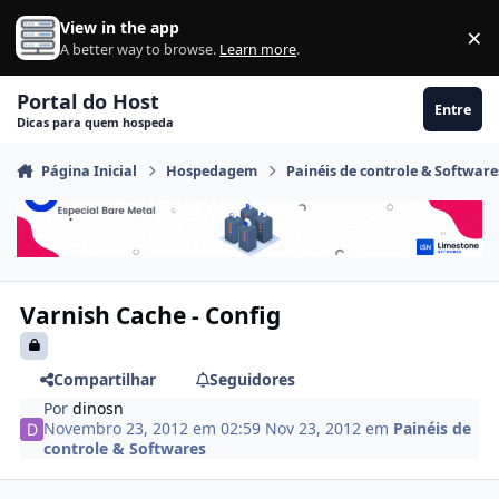
Ir para conteúdo
View in the app
×
Di
A better way to browse.
Learn more
.
Portal do Host
Entre
Dicas para quem hospeda
Página Inicial
Hospedagem
Painéis de controle & Software
Varnish Cache - Config
Compartilhar
Seguidores
Por
dinosn
Novembro 23, 2012 em 02:59
Nov 23, 2012
em
Painéis de
controle & Softwares