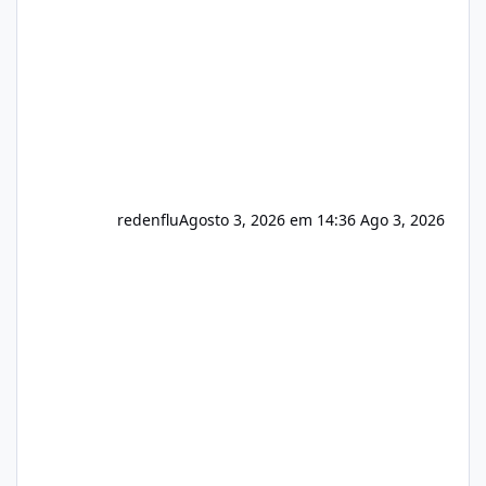
registro de domínio Ajuste assinatura n
redenflu
Agosto 3, 2026 em 14:36
Ago 3, 2026