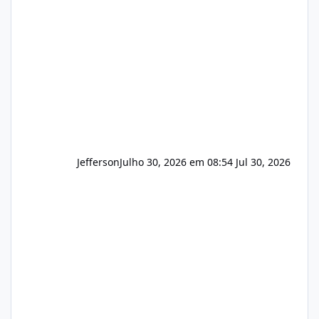
e com total sigilo durante todo o processo. O
que buscamos Estamos interessados
principalmente em: Carteiras de clientes de
Hospedagem
Jefferson
Julho 30, 2026 em 08:54
Jul 30, 2026