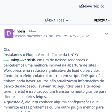
Novo Tópico
PÁGINA 1 DE 2
PRÓXIMA
dinosn
Membro
Postado
Novembro 23, 2012 em 02:59
Nov 23, 2012
Olá,
Instalamos o Plugin Varnish Cache da UNIXY
(
unixy
varnish
em um de nossos servidores e
www.
.net/
/)
percebemos uma melhora incrível na abertura de sites
Wordpress e na redução significativa do load do servidor.
Contudo, o efeito colateral ocorreu em scripts PHP que não
tinham nada haver. Muitos não atualizavam informações do
banco de dados (ou levavam 10 segundos para alterações
terem efeito) e isso causou um transtorno muito grande para
clientes e usuários leigos.
A questão é, alguém conhece alguma configurações que
minimize esses problemas ou um outro plugin melhor para