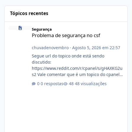
Tópicos recentes
Problema de segurança no csf
Segurança
Problema de segurança no csf
chuvadenovembro
·
Agosto 5, 2026 em 22:57
Segue url do topico onde está sendo
discutido:
https://www.reddit.com/r/cpanel/s/gHAXKG2u
s2 Vale comentar que é um topico do cpanel...
Não sei como ta a pegada no da.
0 respostas
48 visualizações