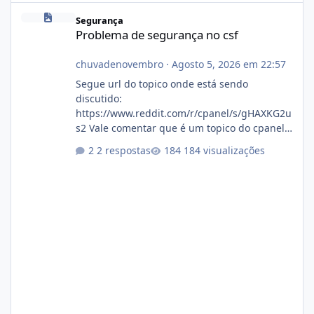
Problema de segurança no csf
Segurança
Problema de segurança no csf
chuvadenovembro
·
Agosto 5, 2026 em 22:57
Segue url do topico onde está sendo
discutido:
https://www.reddit.com/r/cpanel/s/gHAXKG2u
s2 Vale comentar que é um topico do cpanel...
Não sei como ta a pegada no da.
2 respostas
184 visualizações