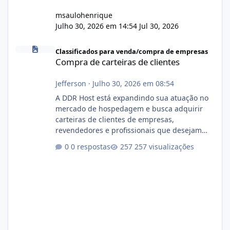
msaulohenrique
Julho 30, 2026 em 14:54
Jul 30, 2026
Compra de carteiras de clientes
Classificados para venda/compra de empresas
Compra de carteiras de clientes
Jefferson
·
Julho 30, 2026 em 08:54
A DDR Host está expandindo sua atuação no
mercado de hospedagem e busca adquirir
carteiras de clientes de empresas,
revendedores e profissionais que desejam
encerrar suas atividades ou reduzir sua
0 respostas
257 visualizações
operação. Se você possui clientes ativos de
hospedagem de sites, hospedagem revenda
(cPanel, DirectAdmin ou Plesk), podemos
apresentar uma proposta justa, transparente
e com total sigilo durante todo o processo. O
que buscamos Estamos interessados
principalmente em: Carteiras de clientes de
Hospedagem