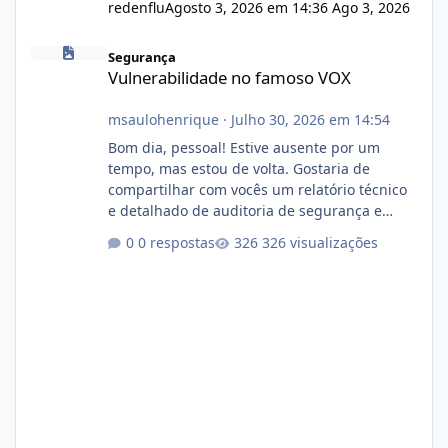
redenflu
Agosto 3, 2026 em 14:36
Ago 3, 2026
Vulnerabilidade no famoso VOX
Segurança
Vulnerabilidade no famoso VOX
msaulohenrique
·
Julho 30, 2026 em 14:54
Bom dia, pessoal! Estive ausente por um
tempo, mas estou de volta. Gostaria de
compartilhar com vocês um relatório técnico
e detalhado de auditoria de segurança e
conformidade referente ao VOXPANEL (versão
0 respostas
326 visualizações
atualmente em circulação e comercialização
no mercado). 1. Análise de Integridade dos
Arquivos Arquivo Tamanho Conteúdo
Identificado Integridade video.zip 623.85 MB
Painel de streaming de vídeo, binários
Wowza, FFmpeg e scripts AlmaLinux Íntegro
audio.zip 507.08 MB Painel PHP de áudio,
AutoDJ,