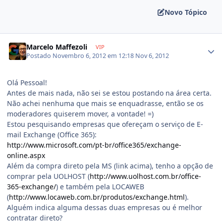
Novo Tópico
Marcelo Maffezoli
VIP
Postado
Novembro 6, 2012 em 12:18
Nov 6, 2012
Olá Pessoal!
Antes de mais nada, não sei se estou postando na área certa.
Não achei nenhuma que mais se enquadrasse, então se os
moderadores quiserem mover, a vontade! =)
Estou pesquisando empresas que ofereçam o serviço de E-
mail Exchange (Office 365):
http://www.microsoft.com/pt-br/office365/exchange-
online.aspx
Além da compra direto pela MS (link acima), tenho a opção de
comprar pela UOLHOST (
http://www.uolhost.com.br/office-
365-exchange/
) e também pela LOCAWEB
(
http://www.locaweb.com.br/produtos/exchange.html
).
Alguém indica alguma dessas duas empresas ou é melhor
contratar direto?