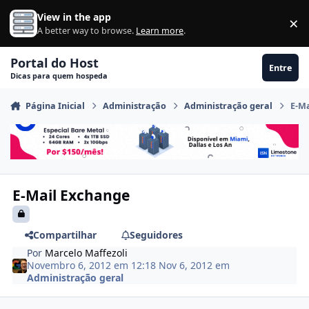
Ir para conteúdo
View in the app
×
Di
A better way to browse.
Learn more
.
Portal do Host
Entre
Dicas para quem hospeda
Página Inicial
Administração
Administração geral
E-M
E-Mail Exchange
Compartilhar
Seguidores
Por
Marcelo Maffezoli
Novembro 6, 2012 em 12:18
Nov 6, 2012
em
Administração geral