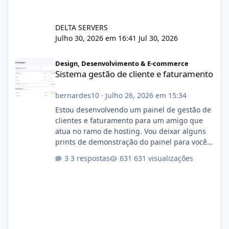
DELTA SERVERS
Julho 30, 2026 em 16:41
Jul 30, 2026
Sistema gestão de cliente e faturamento
Design, Desenvolvimento & E-commerce
Sistema gestão de cliente e faturamento
bernardes10
·
Julho 26, 2026 em 15:34
Estou desenvolvendo um painel de gestão de
clientes e faturamento para um amigo que
atua no ramo de hosting. Vou deixar alguns
prints de demonstração do painel para vocês
darem a opinião de vocês. O sistema já está
3 respostas
631 visualizações
com cerca de 80% concluído e conta com
gerenciamento de servidores de jogos, VPS e
hospedagem cPanel. Fico no aguardo do
feedback de vocês. TMJ! 🚀 Aceito críticas
construtivas!