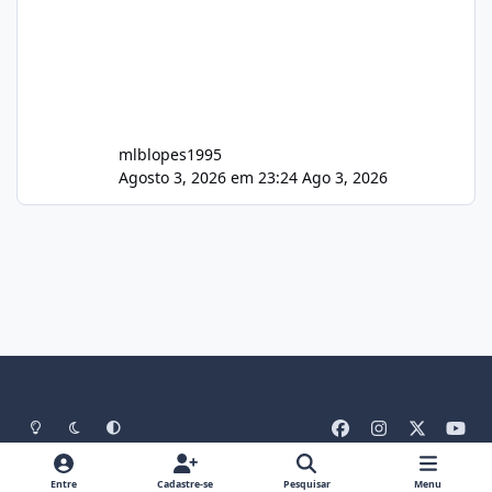
mlblopes1995
Agosto 3, 2026 em 23:24
Ago 3, 2026
Light Mode
Dark Mode
System Preference
f
i
x
y
a
n
o
Idiomas
Tema
Política De Privacidade
Contato
c
s
u
Entre
Cadastre-se
Pesquisar
Menu