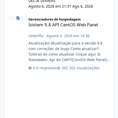
DELTA SERVERS
Agosto 6, 2026 em 21:51
Ago 6, 2026
Isistem 9.8 API CentOS Web Panel
Gerenciadores de hospedagem
Isistem 9.8 API CentOS Web Panel
redenflu
·
Agosto 3, 2026 em 14:36
Atualização! Atualização para a versão 9.8
com correções de bugs Como atualizar?
Tutorial de como atualizar Clique aqui 🚀
Novidades: Api do CWP7(CentOS Web Panel)
Link publico para consulta de sub.dominio
0 respostas
202 visualizações
autorizado a usasr o isistem:
https://isistem.com.br/check-license/ Editor
de texto Html para e-mails enviados pelo
sistema 🛠️ Correções: Ajuste no memory limit
do instalador agora com filtros para ajudar o
usuário. Ajuste no valor de renovação de
registro de domínio Ajuste assinatura n