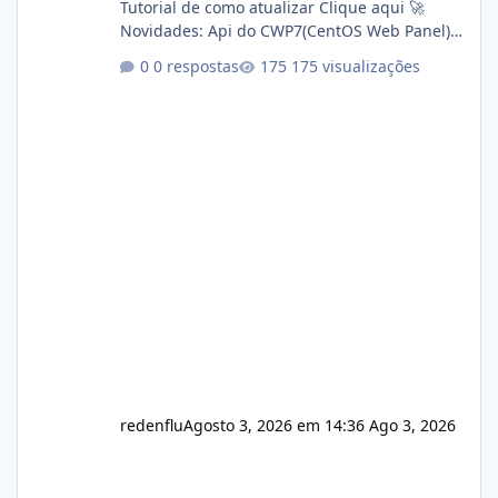
Tutorial de como atualizar Clique aqui 🚀
Novidades: Api do CWP7(CentOS Web Panel)
Link publico para consulta de sub.dominio
0 respostas
175 visualizações
autorizado a usasr o isistem:
https://isistem.com.br/check-license/ Editor
de texto Html para e-mails enviados pelo
sistema 🛠️ Correções: Ajuste no memory limit
do instalador agora com filtros para ajudar o
usuário. Ajuste no valor de renovação de
registro de domínio Ajuste assinatura n
redenflu
Agosto 3, 2026 em 14:36
Ago 3, 2026