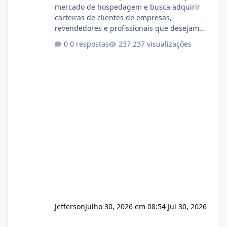
mercado de hospedagem e busca adquirir
carteiras de clientes de empresas,
revendedores e profissionais que desejam
encerrar suas atividades ou reduzir sua
0 respostas
237 visualizações
operação. Se você possui clientes ativos de
hospedagem de sites, hospedagem revenda
(cPanel, DirectAdmin ou Plesk), podemos
apresentar uma proposta justa, transparente
e com total sigilo durante todo o processo. O
que buscamos Estamos interessados
principalmente em: Carteiras de clientes de
Hospedagem
Jefferson
Julho 30, 2026 em 08:54
Jul 30, 2026