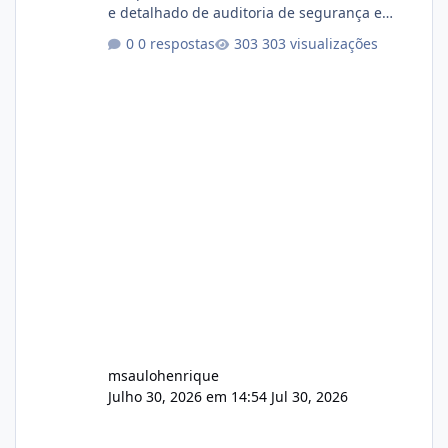
e detalhado de auditoria de segurança e
conformidade referente ao VOXPANEL (versão
0 respostas
303 visualizações
atualmente em circulação e comercialização
no mercado). 1. Análise de Integridade dos
Arquivos Arquivo Tamanho Conteúdo
Identificado Integridade video.zip 623.85 MB
Painel de streaming de vídeo, binários
Wowza, FFmpeg e scripts AlmaLinux Íntegro
audio.zip 507.08 MB Painel PHP de áudio,
AutoDJ,
msaulohenrique
Julho 30, 2026 em 14:54
Jul 30, 2026