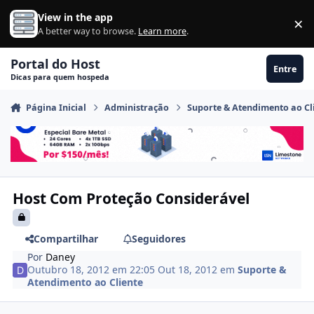
Ir para conteúdo
View in the app
×
Di
A better way to browse.
Learn more
.
Portal do Host
Entre
Dicas para quem hospeda
Página Inicial
Administração
Suporte & Atendimento ao Cl
Host Com Proteção Considerável
Compartilhar
Seguidores
Por
Daney
Outubro 18, 2012 em 22:05
Out 18, 2012
em
Suporte &
Atendimento ao Cliente