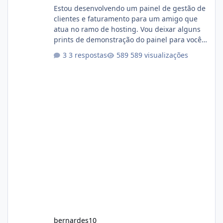
Estou desenvolvendo um painel de gestão de
clientes e faturamento para um amigo que
atua no ramo de hosting. Vou deixar alguns
prints de demonstração do painel para vocês
darem a opinião de vocês. O sistema já está
3 respostas
589 visualizações
com cerca de 80% concluído e conta com
gerenciamento de servidores de jogos, VPS e
hospedagem cPanel. Fico no aguardo do
feedback de vocês. TMJ! 🚀 Aceito críticas
construtivas!
bernardes10