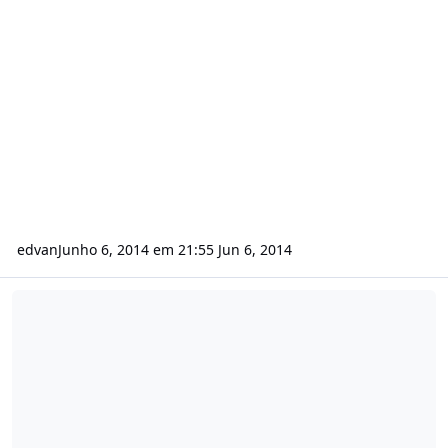
edvan
Junho 6, 2014 em 21:55
Jun 6, 2014
[PayPal] Problema em efetivar pagamentos.