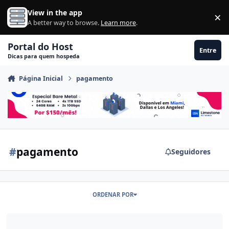
Ir para conteúdo
View in the app
×
Di
A better way to browse.
Learn more
.
Portal do Host
Entre
Dicas para quem hospeda
Página Inicial
pagamento
#
pagamento
Seguidores
ORDENAR POR
100 boletos gratuitos por mês - banco inter