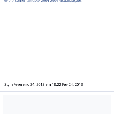
7 comentários
2964 visualizações
Stylle
Fevereiro 24, 2013 em 18:22
Fev 24, 2013
Modulo Moip Pagamento Direto (Débito Bancário)