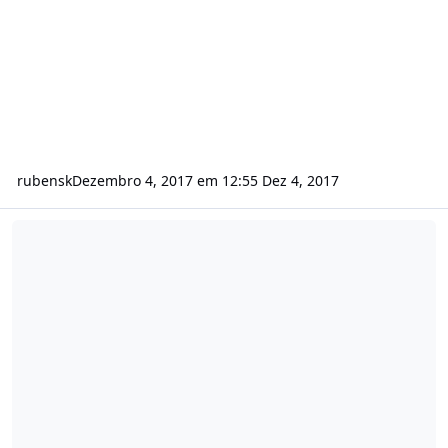
rubensk
Dezembro 4, 2017 em 12:55
Dez 4, 2017
Notificação de falta de pagamento ao contrario