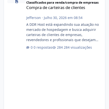
Classificados para venda/compra de empresas
Compra de carteiras de clientes
Jefferson
·
Julho 30, 2026 em 08:54
A DDR Host está expandindo sua atuação no
mercado de hospedagem e busca adquirir
carteiras de clientes de empresas,
revendedores e profissionais que desejam
encerrar suas atividades ou reduzir sua
0 respostas
284 visualizações
operação. Se você possui clientes ativos de
hospedagem de sites, hospedagem revenda
(cPanel, DirectAdmin ou Plesk), podemos
apresentar uma proposta justa, transparente
e com total sigilo durante todo o processo. O
que buscamos Estamos interessados
principalmente em: Carteiras de clientes de
Hospedagem