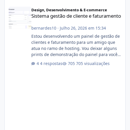
Sistema gestão de cliente e faturamento
Design, Desenvolvimento & E-commerce
Sistema gestão de cliente e faturamento
bernardes10
·
Julho 26, 2026 em 15:34
Estou desenvolvendo um painel de gestão de
clientes e faturamento para um amigo que
atua no ramo de hosting. Vou deixar alguns
prints de demonstração do painel para vocês
darem a opinião de vocês. O sistema já está
4 respostas
705 visualizações
com cerca de 80% concluído e conta com
gerenciamento de servidores de jogos, VPS e
hospedagem cPanel. Fico no aguardo do
feedback de vocês. TMJ! 🚀 Aceito críticas
construtivas!