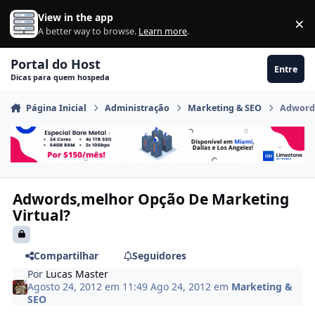
Ir para conteúdo
View in the app
×
Di
A better way to browse.
Learn more
.
Portal do Host
Entre
Dicas para quem hospeda
Página Inicial
Administração
Marketing & SEO
Adwords
Adwords,melhor Opção De Marketing
Virtual?
Compartilhar
Seguidores
Por
Lucas Master
Agosto 24, 2012 em 11:49
Ago 24, 2012
em
Marketing &
SEO