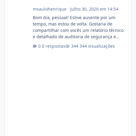
msaulohenrique
·
Julho 30, 2026 em 14:54
Bom dia, pessoal! Estive ausente por um
tempo, mas estou de volta. Gostaria de
compartilhar com vocês um relatório técnico
e detalhado de auditoria de segurança e
conformidade referente ao VOXPANEL (versão
0 respostas
344 visualizações
atualmente em circulação e comercialização
no mercado). 1. Análise de Integridade dos
Arquivos Arquivo Tamanho Conteúdo
Identificado Integridade video.zip 623.85 MB
Painel de streaming de vídeo, binários
Wowza, FFmpeg e scripts AlmaLinux Íntegro
audio.zip 507.08 MB Painel PHP de áudio,
AutoDJ,