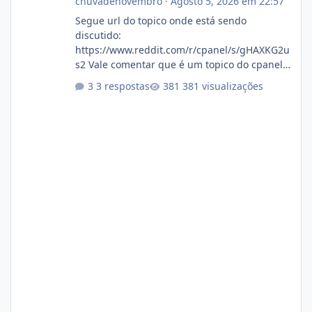
chuvadenovembro
·
Agosto 5, 2026 em 22:57
Segue url do topico onde está sendo
discutido:
https://www.reddit.com/r/cpanel/s/gHAXKG2u
s2 Vale comentar que é um topico do cpanel...
Não sei como ta a pegada no da.
3 respostas
381 visualizações