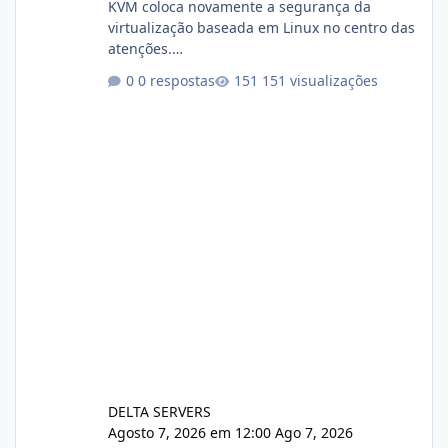
KVM coloca novamente a segurança da
virtualização baseada em Linux no centro das
atenções.
https://cloudlinux.statuspage.io/incidents/dlr
0 respostas
151 visualizações
xjx23zz5f Criamos uma breve explicação:
https://www.deltaservers.com.br/blog/zapsca
pe-cve-2026-64561/
DELTA SERVERS
Agosto 7, 2026 em 12:00
Ago 7, 2026