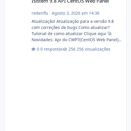
Isistem 9.8 API CentOS Web Panel
redenflu
·
Agosto 3, 2026 em 14:36
Atualização! Atualização para a versão 9.8
com correções de bugs Como atualizar?
Tutorial de como atualizar Clique aqui 🚀
Novidades: Api do CWP7(CentOS Web Panel)
Link publico para consulta de sub.dominio
0 respostas
256 visualizações
autorizado a usasr o isistem:
https://isistem.com.br/check-license/ Editor
de texto Html para e-mails enviados pelo
sistema 🛠️ Correções: Ajuste no memory limit
do instalador agora com filtros para ajudar o
usuário. Ajuste no valor de renovação de
registro de domínio Ajuste assinatura n