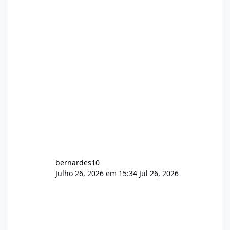
gerenciamento de servidores de jogos, VPS e
hospedagem cPanel. Fico no aguardo do
feedback de vocês. TMJ! 🚀 Aceito críticas
construtivas!
bernardes10
Julho 26, 2026 em 15:34
Jul 26, 2026