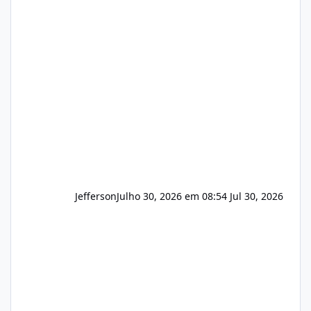
(cPanel, DirectAdmin ou Plesk), podemos
apresentar uma proposta justa, transparente
e com total sigilo durante todo o processo. O
que buscamos Estamos interessados
principalmente em: Carteiras de clientes de
Hospedagem
Jefferson
Julho 30, 2026 em 08:54
Jul 30, 2026