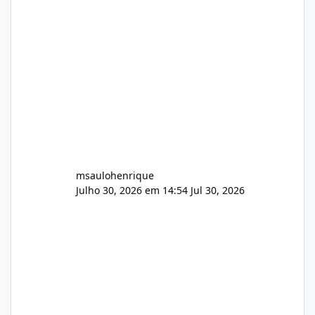
Painel de streaming de vídeo, binários
Wowza, FFmpeg e scripts AlmaLinux Íntegro
audio.zip 507.08 MB Painel PHP de áudio,
AutoDJ,
msaulohenrique
Julho 30, 2026 em 14:54
Jul 30, 2026