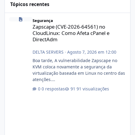
Tópicos recentes
Zapscape (CVE-2026-64561) no CloudLinux: Como Afeta cPanel e
Segurança
Zapscape (CVE-2026-64561) no
CloudLinux: Como Afeta cPanel e
DirectAdm
DELTA SERVERS
·
Agosto 7, 2026 em 12:00
Boa tarde, A vulnerabilidade Zapscape no
KVM coloca novamente a segurança da
virtualização baseada em Linux no centro das
atenções.
https://cloudlinux.statuspage.io/incidents/dlr
0 respostas
91 visualizações
xjx23zz5f Criamos uma breve explicação:
https://www.deltaservers.com.br/blog/zapsca
pe-cve-2026-64561/