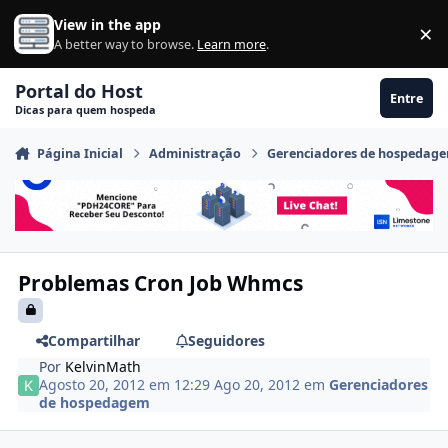
Ir para conteúdo
View in the app
×
Di
A better way to browse.
Learn more
.
Portal do Host
Entre
Dicas para quem hospeda
Página Inicial
Administração
Gerenciadores de hospedag
Problemas Cron Job Whmcs
Compartilhar
Seguidores
Por
KelvinMath
Agosto 20, 2012 em 12:29
Ago 20, 2012
em
Gerenciadores
de hospedagem