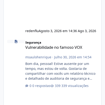
redenflu
Agosto 3, 2026 em 14:36
Ago 3, 2026
Vulnerabilidade no famoso VOX
Segurança
Vulnerabilidade no famoso VOX
msaulohenrique
·
Julho 30, 2026 em 14:54
Bom dia, pessoal! Estive ausente por um
tempo, mas estou de volta. Gostaria de
compartilhar com vocês um relatório técnico
e detalhado de auditoria de segurança e
conformidade referente ao VOXPANEL (versão
0 respostas
339 visualizações
atualmente em circulação e comercialização
no mercado). 1. Análise de Integridade dos
Arquivos Arquivo Tamanho Conteúdo
Identificado Integridade video.zip 623.85 MB