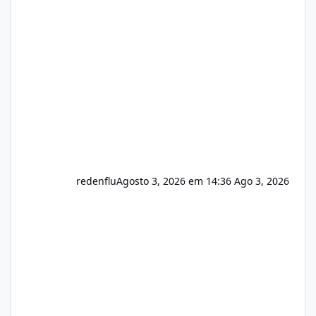
sistema 🛠️ Correções: Ajuste no memory limit
do instalador agora com filtros para ajudar o
usuário. Ajuste no valor de renovação de
registro de domínio Ajuste assinatura n
redenflu
Agosto 3, 2026 em 14:36
Ago 3, 2026