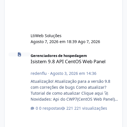
LtiWeb Soluções
Agosto 7, 2026 em 18:39
Ago 7, 2026
Isistem 9.8 API CentOS Web Panel
Gerenciadores de hospedagem
Isistem 9.8 API CentOS Web Panel
redenflu
·
Agosto 3, 2026 em 14:36
Atualização! Atualização para a versão 9.8
com correções de bugs Como atualizar?
Tutorial de como atualizar Clique aqui 🚀
Novidades: Api do CWP7(CentOS Web Panel)
Link publico para consulta de sub.dominio
0 respostas
221 visualizações
autorizado a usasr o isistem:
https://isistem.com.br/check-license/ Editor
de texto Html para e-mails enviados pelo