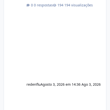
Link publico para consulta de sub.dominio
0 respostas
194 visualizações
autorizado a usasr o isistem:
https://isistem.com.br/check-license/ Editor
de texto Html para e-mails enviados pelo
sistema 🛠️ Correções: Ajuste no memory limit
do instalador agora com filtros para ajudar o
usuário. Ajuste no valor de renovação de
registro de domínio Ajuste assinatura n
redenflu
Agosto 3, 2026 em 14:36
Ago 3, 2026