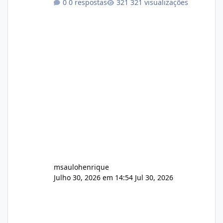
0 respostas
321 visualizações
atualmente em circulação e comercialização
no mercado). 1. Análise de Integridade dos
Arquivos Arquivo Tamanho Conteúdo
Identificado Integridade video.zip 623.85 MB
Painel de streaming de vídeo, binários
Wowza, FFmpeg e scripts AlmaLinux Íntegro
audio.zip 507.08 MB Painel PHP de áudio,
AutoDJ,
msaulohenrique
Julho 30, 2026 em 14:54
Jul 30, 2026