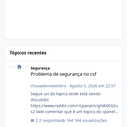
Tópicos recentes
Problema de segurança no csf
Segurança
Problema de segurança no csf
chuvadenovembro
·
Agosto 5, 2026 em 22:57
Segue url do topico onde está sendo
discutido:
https://www.reddit.com/r/cpanel/s/gHAXKG2u
s2 Vale comentar que é um topico do cpanel...
Não sei como ta a pegada no da.
2 respostas
164 visualizações