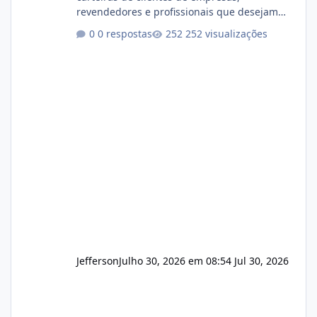
revendedores e profissionais que desejam
encerrar suas atividades ou reduzir sua
0 respostas
252 visualizações
operação. Se você possui clientes ativos de
hospedagem de sites, hospedagem revenda
(cPanel, DirectAdmin ou Plesk), podemos
apresentar uma proposta justa, transparente
e com total sigilo durante todo o processo. O
que buscamos Estamos interessados
principalmente em: Carteiras de clientes de
Hospedagem
Jefferson
Julho 30, 2026 em 08:54
Jul 30, 2026