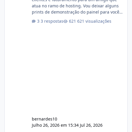
atua no ramo de hosting. Vou deixar alguns
prints de demonstração do painel para vocês
darem a opinião de vocês. O sistema já está
3 respostas
621 visualizações
com cerca de 80% concluído e conta com
gerenciamento de servidores de jogos, VPS e
hospedagem cPanel. Fico no aguardo do
feedback de vocês. TMJ! 🚀 Aceito críticas
construtivas!
bernardes10
Julho 26, 2026 em 15:34
Jul 26, 2026