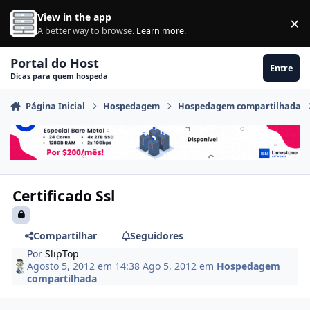
Ir para conteúdo
View in the app
×
Di
A better way to browse.
Learn more
.
Portal do Host
Entre
Dicas para quem hospeda
Página Inicial
Hospedagem
Hospedagem compartilhada
Certificado Ssl
Compartilhar
Seguidores
Por
SlipTop
Agosto 5, 2012 em 14:38
Ago 5, 2012
em
Hospedagem
compartilhada