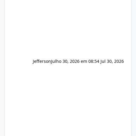
principalmente em: Carteiras de clientes de
Hospedagem
Jefferson
Julho 30, 2026 em 08:54
Jul 30, 2026