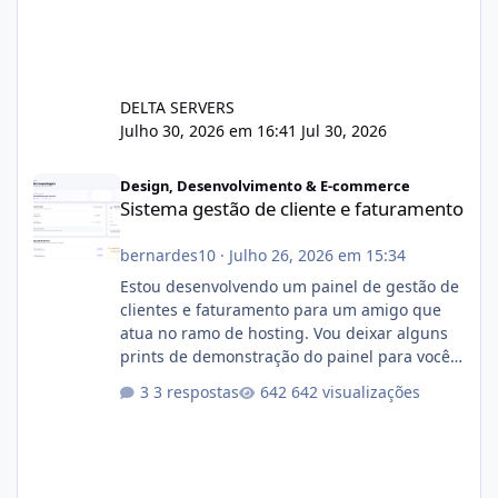
DELTA SERVERS
Julho 30, 2026 em 16:41
Jul 30, 2026
Sistema gestão de cliente e faturamento
Design, Desenvolvimento & E-commerce
Sistema gestão de cliente e faturamento
bernardes10
·
Julho 26, 2026 em 15:34
Estou desenvolvendo um painel de gestão de
clientes e faturamento para um amigo que
atua no ramo de hosting. Vou deixar alguns
prints de demonstração do painel para vocês
darem a opinião de vocês. O sistema já está
3 respostas
642 visualizações
com cerca de 80% concluído e conta com
gerenciamento de servidores de jogos, VPS e
hospedagem cPanel. Fico no aguardo do
feedback de vocês. TMJ! 🚀 Aceito críticas
construtivas!