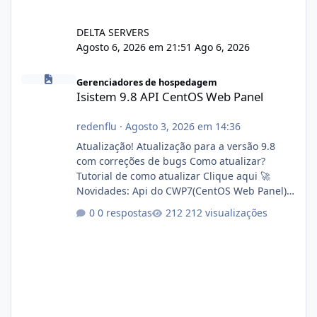
DELTA SERVERS
Agosto 6, 2026 em 21:51
Ago 6, 2026
Isistem 9.8 API CentOS Web Panel
Gerenciadores de hospedagem
Isistem 9.8 API CentOS Web Panel
redenflu
·
Agosto 3, 2026 em 14:36
Atualização! Atualização para a versão 9.8
com correções de bugs Como atualizar?
Tutorial de como atualizar Clique aqui 🚀
Novidades: Api do CWP7(CentOS Web Panel)
Link publico para consulta de sub.dominio
0 respostas
212 visualizações
autorizado a usasr o isistem:
https://isistem.com.br/check-license/ Editor
de texto Html para e-mails enviados pelo
sistema 🛠️ Correções: Ajuste no memory limit
do instalador agora com filtros para ajudar o
usuário. Ajuste no valor de renovação de
registro de domínio Ajuste assinatura n