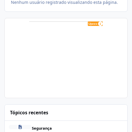
Nenhum usuário registrado visualizando esta página.
Tópicos recentes
Zapscape (CVE-2026-64561) no CloudLinux: Como Afeta cPanel e
Segurança