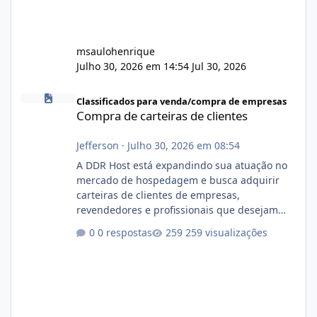
msaulohenrique
Julho 30, 2026 em 14:54
Jul 30, 2026
Compra de carteiras de clientes
Classificados para venda/compra de empresas
Compra de carteiras de clientes
Jefferson
·
Julho 30, 2026 em 08:54
A DDR Host está expandindo sua atuação no
mercado de hospedagem e busca adquirir
carteiras de clientes de empresas,
revendedores e profissionais que desejam
encerrar suas atividades ou reduzir sua
0 respostas
259 visualizações
operação. Se você possui clientes ativos de
hospedagem de sites, hospedagem revenda
(cPanel, DirectAdmin ou Plesk), podemos
apresentar uma proposta justa, transparente
e com total sigilo durante todo o processo. O
que buscamos Estamos interessados