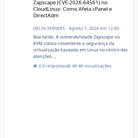
Zapscape (CVE-2026-64561) no
CloudLinux: Como Afeta cPanel e
DirectAdm
DELTA SERVERS
·
Agosto 7, 2026 em 12:00
Boa tarde, A vulnerabilidade Zapscape no
KVM coloca novamente a segurança da
virtualização baseada em Linux no centro das
atenções.
https://cloudlinux.statuspage.io/incidents/dlr
0 respostas
46 visualizações
xjx23zz5f Criamos uma breve explicação:
https://www.deltaservers.com.br/blog/zapsca
pe-cve-2026-64561/