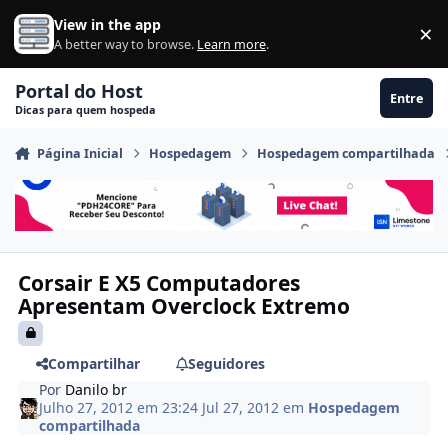
Ir para conteúdo
View in the app
×
Di
A better way to browse.
Learn more
.
Portal do Host
Entre
Dicas para quem hospeda
Página Inicial
Hospedagem
Hospedagem compartilhada
Corsair E X5 Computadores
Apresentam Overclock Extremo
Compartilhar
Seguidores
Por
Danilo br
Julho 27, 2012 em 23:24
Jul 27, 2012
em
Hospedagem
compartilhada