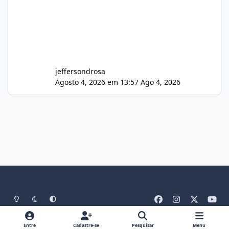
jeffersondrosa
Agosto 4, 2026 em 13:57
Ago 4, 2026
Light Mode
Dark Mode
System Preference
f
i
x
y
a
n
o
Idiomas
Tema
Política De Privacidade
Contato
c
s
u
Entre
Cadastre-se
Pesquisar
Menu