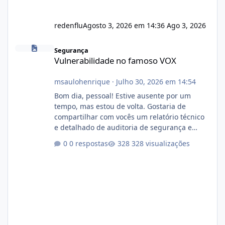
redenflu
Agosto 3, 2026 em 14:36
Ago 3, 2026
Vulnerabilidade no famoso VOX
Segurança
Vulnerabilidade no famoso VOX
msaulohenrique
·
Julho 30, 2026 em 14:54
Bom dia, pessoal! Estive ausente por um
tempo, mas estou de volta. Gostaria de
compartilhar com vocês um relatório técnico
e detalhado de auditoria de segurança e
conformidade referente ao VOXPANEL (versão
0 respostas
328 visualizações
atualmente em circulação e comercialização
no mercado). 1. Análise de Integridade dos
Arquivos Arquivo Tamanho Conteúdo
Identificado Integridade video.zip 623.85 MB
Painel de streaming de vídeo, binários
Wowza, FFmpeg e scripts AlmaLinux Íntegro
audio.zip 507.08 MB Painel PHP de áudio,
AutoDJ,