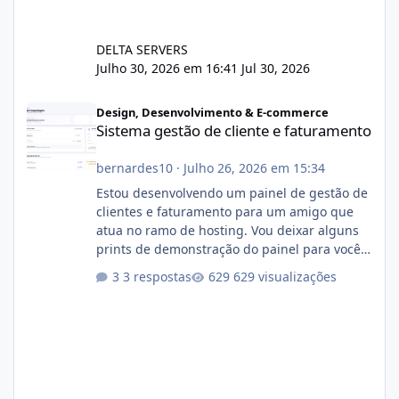
DELTA SERVERS
Julho 30, 2026 em 16:41
Jul 30, 2026
Sistema gestão de cliente e faturamento
Design, Desenvolvimento & E-commerce
Sistema gestão de cliente e faturamento
bernardes10
·
Julho 26, 2026 em 15:34
Estou desenvolvendo um painel de gestão de
clientes e faturamento para um amigo que
atua no ramo de hosting. Vou deixar alguns
prints de demonstração do painel para vocês
darem a opinião de vocês. O sistema já está
3 respostas
629 visualizações
com cerca de 80% concluído e conta com
gerenciamento de servidores de jogos, VPS e
hospedagem cPanel. Fico no aguardo do
feedback de vocês. TMJ! 🚀 Aceito críticas
construtivas!