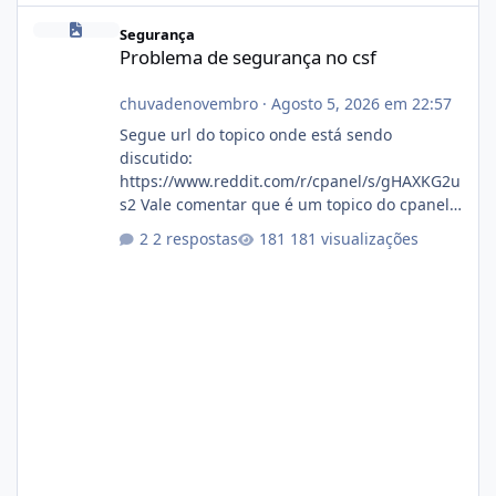
Problema de segurança no csf
Segurança
Problema de segurança no csf
chuvadenovembro
·
Agosto 5, 2026 em 22:57
Segue url do topico onde está sendo
discutido:
https://www.reddit.com/r/cpanel/s/gHAXKG2u
s2 Vale comentar que é um topico do cpanel...
Não sei como ta a pegada no da.
2 respostas
181 visualizações