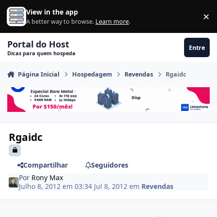
Ir para conteúdo
View in the app
×
Di
A better way to browse.
Learn more
.
Portal do Host
Entre
Dicas para quem hospeda
Página Inicial
Hospedagem
Revendas
Rgaidc
Rgaidc
Compartilhar
Seguidores
Por
Rony Max
Julho 8, 2012 em 03:34
Jul 8, 2012
em
Revendas