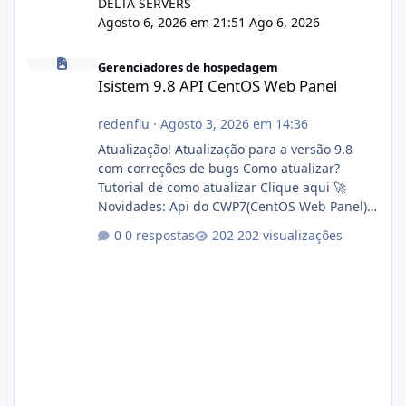
DELTA SERVERS
Agosto 6, 2026 em 21:51
Ago 6, 2026
Isistem 9.8 API CentOS Web Panel
Gerenciadores de hospedagem
Isistem 9.8 API CentOS Web Panel
redenflu
·
Agosto 3, 2026 em 14:36
Atualização! Atualização para a versão 9.8
com correções de bugs Como atualizar?
Tutorial de como atualizar Clique aqui 🚀
Novidades: Api do CWP7(CentOS Web Panel)
Link publico para consulta de sub.dominio
0 respostas
202 visualizações
autorizado a usasr o isistem:
https://isistem.com.br/check-license/ Editor
de texto Html para e-mails enviados pelo
sistema 🛠️ Correções: Ajuste no memory limit
do instalador agora com filtros para ajudar o
usuário. Ajuste no valor de renovação de
registro de domínio Ajuste assinatura n