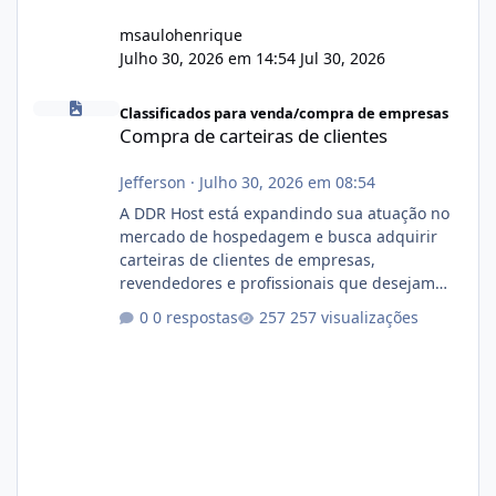
msaulohenrique
Julho 30, 2026 em 14:54
Jul 30, 2026
Compra de carteiras de clientes
Classificados para venda/compra de empresas
Compra de carteiras de clientes
Jefferson
·
Julho 30, 2026 em 08:54
A DDR Host está expandindo sua atuação no
mercado de hospedagem e busca adquirir
carteiras de clientes de empresas,
revendedores e profissionais que desejam
encerrar suas atividades ou reduzir sua
0 respostas
257 visualizações
operação. Se você possui clientes ativos de
hospedagem de sites, hospedagem revenda
(cPanel, DirectAdmin ou Plesk), podemos
apresentar uma proposta justa, transparente
e com total sigilo durante todo o processo. O
que buscamos Estamos interessados
principalmente em: Carteiras de clientes de
Hospedagem