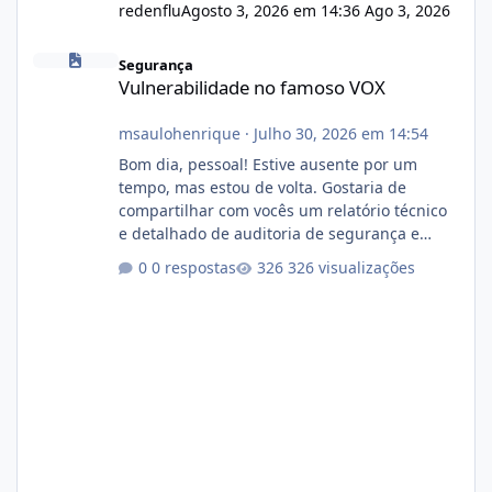
redenflu
Agosto 3, 2026 em 14:36
Ago 3, 2026
Vulnerabilidade no famoso VOX
Segurança
Vulnerabilidade no famoso VOX
msaulohenrique
·
Julho 30, 2026 em 14:54
Bom dia, pessoal! Estive ausente por um
tempo, mas estou de volta. Gostaria de
compartilhar com vocês um relatório técnico
e detalhado de auditoria de segurança e
conformidade referente ao VOXPANEL (versão
0 respostas
326 visualizações
atualmente em circulação e comercialização
no mercado). 1. Análise de Integridade dos
Arquivos Arquivo Tamanho Conteúdo
Identificado Integridade video.zip 623.85 MB
Painel de streaming de vídeo, binários
Wowza, FFmpeg e scripts AlmaLinux Íntegro
audio.zip 507.08 MB Painel PHP de áudio,
AutoDJ,