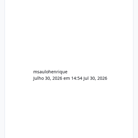
Wowza, FFmpeg e scripts AlmaLinux Íntegro
audio.zip 507.08 MB Painel PHP de áudio,
AutoDJ,
msaulohenrique
Julho 30, 2026 em 14:54
Jul 30, 2026