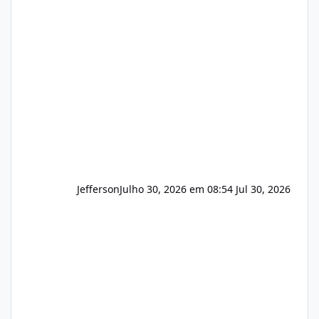
apresentar uma proposta justa, transparente
e com total sigilo durante todo o processo. O
que buscamos Estamos interessados
principalmente em: Carteiras de clientes de
Hospedagem
Jefferson
Julho 30, 2026 em 08:54
Jul 30, 2026