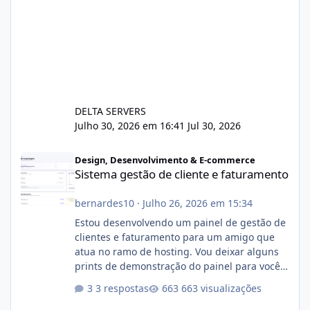
DELTA SERVERS
Julho 30, 2026 em 16:41
Jul 30, 2026
Sistema gestão de cliente e faturamento
Design, Desenvolvimento & E-commerce
Sistema gestão de cliente e faturamento
bernardes10
·
Julho 26, 2026 em 15:34
Estou desenvolvendo um painel de gestão de
clientes e faturamento para um amigo que
atua no ramo de hosting. Vou deixar alguns
prints de demonstração do painel para vocês
darem a opinião de vocês. O sistema já está
3 respostas
663 visualizações
com cerca de 80% concluído e conta com
gerenciamento de servidores de jogos, VPS e