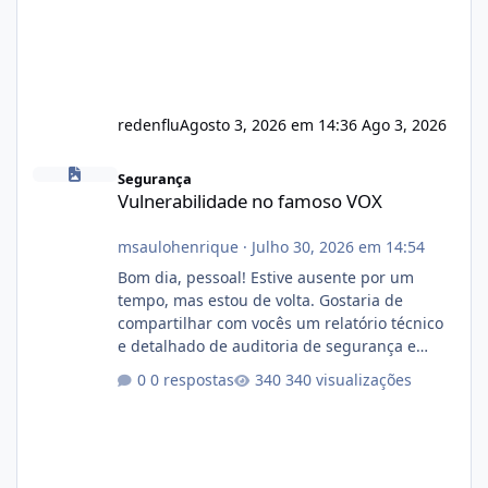
redenflu
Agosto 3, 2026 em 14:36
Ago 3, 2026
Vulnerabilidade no famoso VOX
Segurança
Vulnerabilidade no famoso VOX
msaulohenrique
·
Julho 30, 2026 em 14:54
Bom dia, pessoal! Estive ausente por um
tempo, mas estou de volta. Gostaria de
compartilhar com vocês um relatório técnico
e detalhado de auditoria de segurança e
conformidade referente ao VOXPANEL (versão
0 respostas
340 visualizações
atualmente em circulação e comercialização
no mercado). 1. Análise de Integridade dos
Arquivos Arquivo Tamanho Conteúdo
Identificado Integridade video.zip 623.85 MB
Painel de streaming de vídeo, binários