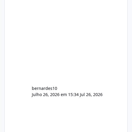
hospedagem cPanel. Fico no aguardo do
feedback de vocês. TMJ! 🚀 Aceito críticas
construtivas!
bernardes10
Julho 26, 2026 em 15:34
Jul 26, 2026