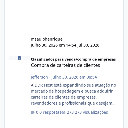
msaulohenrique
Julho 30, 2026 em 14:54
Jul 30, 2026
Compra de carteiras de clientes
Classificados para venda/compra de empresas
Compra de carteiras de clientes
Jefferson
·
Julho 30, 2026 em 08:54
A DDR Host está expandindo sua atuação no
mercado de hospedagem e busca adquirir
carteiras de clientes de empresas,
revendedores e profissionais que desejam
encerrar suas atividades ou reduzir sua
0 respostas
273 visualizações
operação. Se você possui clientes ativos de
hospedagem de sites, hospedagem revenda
(cPanel, DirectAdmin ou Plesk), podemos