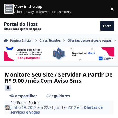
Ir para conteúdo
View in the app
×
Di
A better way to browse.
Learn more
.
Portal do Host
Entre
Dicas para quem hospeda
Página Inicial
Classificados
Ofertas de serviços e vagas
Monitore Seu Site / Servidor A Partir De
R$ 9.00 /mês Com Aviso Sms
Compartilhar
Seguidores
Por
Pedro Sodre
Junho 19, 2012 em 22:21
Jun 19, 2012
em
Ofertas de
serviços e vagas