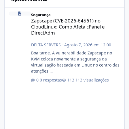
Zapscape (CVE-2026-64561) no CloudLinux: Como Afeta cPanel e
Segurança
Zapscape (CVE-2026-64561) no
CloudLinux: Como Afeta cPanel e
DirectAdm
DELTA SERVERS
·
Agosto 7, 2026 em 12:00
Boa tarde, A vulnerabilidade Zapscape no
KVM coloca novamente a segurança da
virtualização baseada em Linux no centro das
atenções.
https://cloudlinux.statuspage.io/incidents/dlr
0 respostas
113 visualizações
xjx23zz5f Criamos uma breve explicação:
https://www.deltaservers.com.br/blog/zapsca
pe-cve-2026-64561/