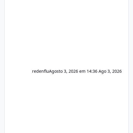
do instalador agora com filtros para ajudar o
usuário. Ajuste no valor de renovação de
registro de domínio Ajuste assinatura n
redenflu
Agosto 3, 2026 em 14:36
Ago 3, 2026