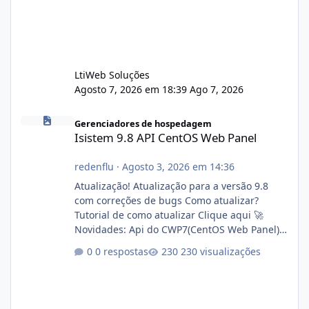
LtiWeb Soluções
Agosto 7, 2026 em 18:39
Ago 7, 2026
Isistem 9.8 API CentOS Web Panel
Gerenciadores de hospedagem
Isistem 9.8 API CentOS Web Panel
redenflu
·
Agosto 3, 2026 em 14:36
Atualização! Atualização para a versão 9.8
com correções de bugs Como atualizar?
Tutorial de como atualizar Clique aqui 🚀
Novidades: Api do CWP7(CentOS Web Panel)
Link publico para consulta de sub.dominio
0 respostas
230 visualizações
autorizado a usasr o isistem:
https://isistem.com.br/check-license/ Editor
de texto Html para e-mails enviados pelo
sistema 🛠️ Correções: Ajuste no memory limit