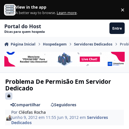
Ir para conteúdo
View in the app
×
Di
A better way to browse.
Learn more
.
Portal do Host
Entre
Dicas para quem hospeda
Página Inicial
Hospedagem
Servidores Dedicados
Prob
Problema De Permisão Em Servidor
Dedicado
Compartilhar
Seguidores
Por
Cléofas Rocha
Junho 9, 2012 em 11:55
Jun 9, 2012
em
Servidores
Dedicados