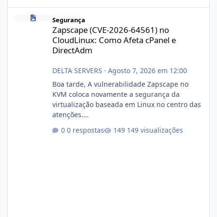
Zapscape (CVE-2026-64561) no CloudLinux: Como Afeta cPanel e
Segurança
Zapscape (CVE-2026-64561) no
CloudLinux: Como Afeta cPanel e
DirectAdm
DELTA SERVERS
·
Agosto 7, 2026 em 12:00
Boa tarde, A vulnerabilidade Zapscape no
KVM coloca novamente a segurança da
virtualização baseada em Linux no centro das
atenções.
https://cloudlinux.statuspage.io/incidents/dlr
0 respostas
149 visualizações
xjx23zz5f Criamos uma breve explicação:
https://www.deltaservers.com.br/blog/zapsca
pe-cve-2026-64561/