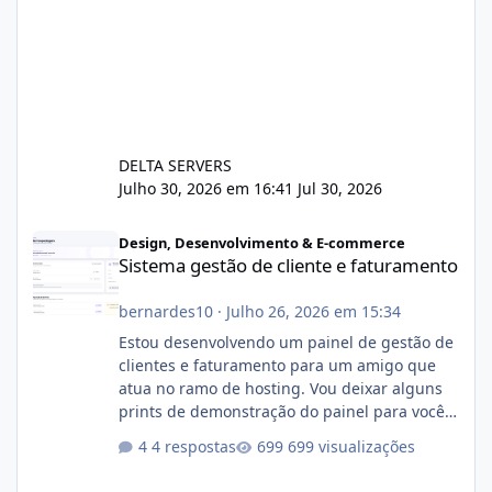
DELTA SERVERS
Julho 30, 2026 em 16:41
Jul 30, 2026
Sistema gestão de cliente e faturamento
Design, Desenvolvimento & E-commerce
Sistema gestão de cliente e faturamento
bernardes10
·
Julho 26, 2026 em 15:34
Estou desenvolvendo um painel de gestão de
clientes e faturamento para um amigo que
atua no ramo de hosting. Vou deixar alguns
prints de demonstração do painel para vocês
darem a opinião de vocês. O sistema já está
4 respostas
699 visualizações
com cerca de 80% concluído e conta com
gerenciamento de servidores de jogos, VPS e