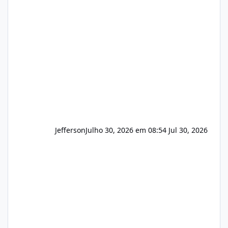
apresentar uma proposta justa, transparente
e com total sigilo durante todo o processo. O
que buscamos Estamos interessados
principalmente em: Carteiras de clientes de
Hospedagem
Jefferson
Julho 30, 2026 em 08:54
Jul 30, 2026