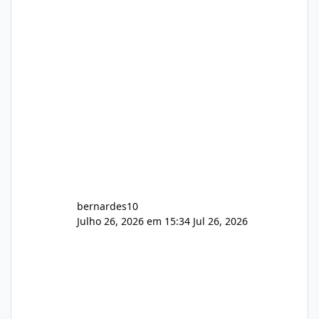
hospedagem cPanel. Fico no aguardo do
feedback de vocês. TMJ! 🚀 Aceito críticas
construtivas!
bernardes10
Julho 26, 2026 em 15:34
Jul 26, 2026