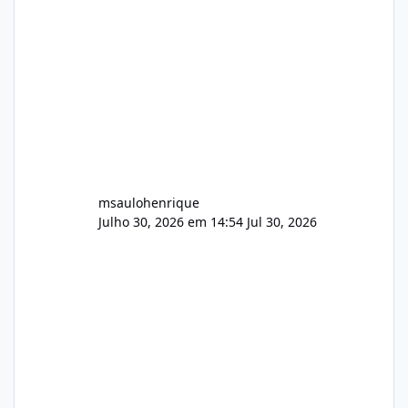
Wowza, FFmpeg e scripts AlmaLinux Íntegro
audio.zip 507.08 MB Painel PHP de áudio,
AutoDJ,
msaulohenrique
Julho 30, 2026 em 14:54
Jul 30, 2026