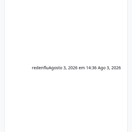
do instalador agora com filtros para ajudar o
usuário. Ajuste no valor de renovação de
registro de domínio Ajuste assinatura n
redenflu
Agosto 3, 2026 em 14:36
Ago 3, 2026