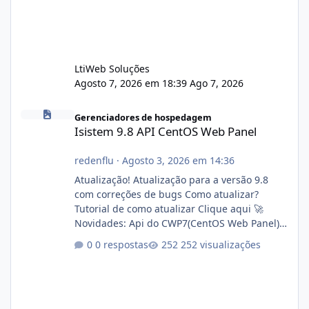
LtiWeb Soluções
Agosto 7, 2026 em 18:39
Ago 7, 2026
Isistem 9.8 API CentOS Web Panel
Gerenciadores de hospedagem
Isistem 9.8 API CentOS Web Panel
redenflu
·
Agosto 3, 2026 em 14:36
Atualização! Atualização para a versão 9.8
com correções de bugs Como atualizar?
Tutorial de como atualizar Clique aqui 🚀
Novidades: Api do CWP7(CentOS Web Panel)
Link publico para consulta de sub.dominio
0 respostas
252 visualizações
autorizado a usasr o isistem:
https://isistem.com.br/check-license/ Editor
de texto Html para e-mails enviados pelo
sistema 🛠️ Correções: Ajuste no memory limit