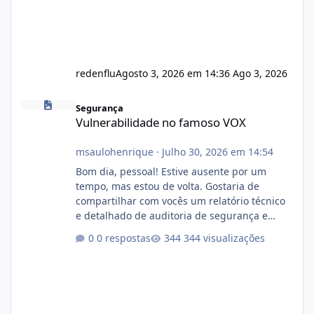
redenflu
Agosto 3, 2026 em 14:36
Ago 3, 2026
Vulnerabilidade no famoso VOX
Segurança
Vulnerabilidade no famoso VOX
msaulohenrique
·
Julho 30, 2026 em 14:54
Bom dia, pessoal! Estive ausente por um
tempo, mas estou de volta. Gostaria de
compartilhar com vocês um relatório técnico
e detalhado de auditoria de segurança e
conformidade referente ao VOXPANEL (versão
0 respostas
344 visualizações
atualmente em circulação e comercialização
no mercado). 1. Análise de Integridade dos
Arquivos Arquivo Tamanho Conteúdo
Identificado Integridade video.zip 623.85 MB
Painel de streaming de vídeo, binários