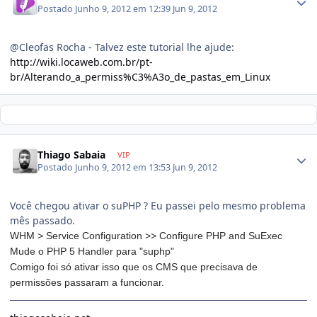
Postado
Junho 9, 2012 em 12:39
Jun 9, 2012
@Cleofas Rocha - Talvez este tutorial lhe ajude:
http://wiki.locaweb.com.br/pt-
br/Alterando_a_permiss%C3%A3o_de_pastas_em_Linux
Thiago Sabaia
VIP
Postado
Junho 9, 2012 em 13:53
Jun 9, 2012
Você chegou ativar o suPHP ? Eu passei pelo mesmo problema
mês passado.
WHM > Service Configuration >> Configure PHP and SuExec
Mude o
PHP 5 Handler para "suphp"
Comigo foi só ativar isso que os CMS que precisava de
permissões passaram a funcionar.