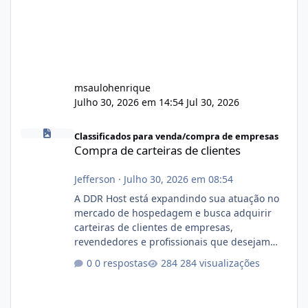
msaulohenrique
Julho 30, 2026 em 14:54
Jul 30, 2026
Compra de carteiras de clientes
Classificados para venda/compra de empresas
Compra de carteiras de clientes
Jefferson
·
Julho 30, 2026 em 08:54
A DDR Host está expandindo sua atuação no
mercado de hospedagem e busca adquirir
carteiras de clientes de empresas,
revendedores e profissionais que desejam
encerrar suas atividades ou reduzir sua
0 respostas
284 visualizações
operação. Se você possui clientes ativos de
hospedagem de sites, hospedagem revenda
(cPanel, DirectAdmin ou Plesk), podemos