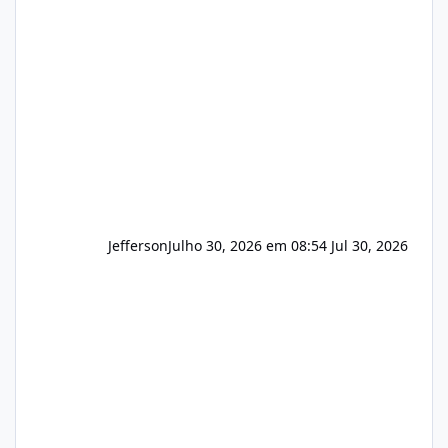
e com total sigilo durante todo o processo. O
que buscamos Estamos interessados
principalmente em: Carteiras de clientes de
Hospedagem
Jefferson
Julho 30, 2026 em 08:54
Jul 30, 2026