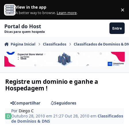
Ir para conteúdo
View in the app
×
Di
A better way to browse.
Learn more
.
Portal do Host
Entre
Dicas para quem hospeda
Página Inicial
Classificados
Classificados de Domínios & D
Registre um dominio e ganhe a
Hospedagem !
Compartilhar
Seguidores
Por
Diego C
Outubro 28, 2010 em 21:27
Out 28, 2010
em
Classificados
de Domínios & DNS