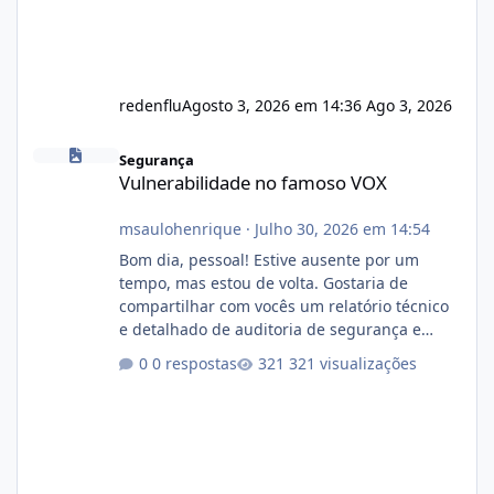
redenflu
Agosto 3, 2026 em 14:36
Ago 3, 2026
Vulnerabilidade no famoso VOX
Segurança
Vulnerabilidade no famoso VOX
msaulohenrique
·
Julho 30, 2026 em 14:54
Bom dia, pessoal! Estive ausente por um
tempo, mas estou de volta. Gostaria de
compartilhar com vocês um relatório técnico
e detalhado de auditoria de segurança e
conformidade referente ao VOXPANEL (versão
0 respostas
321 visualizações
atualmente em circulação e comercialização
no mercado). 1. Análise de Integridade dos
Arquivos Arquivo Tamanho Conteúdo
Identificado Integridade video.zip 623.85 MB
Painel de streaming de vídeo, binários
Wowza, FFmpeg e scripts AlmaLinux Íntegro