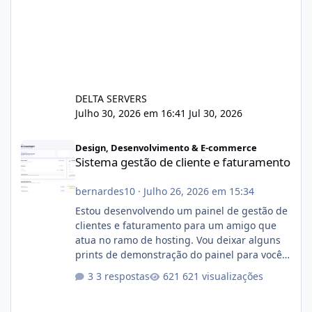
DELTA SERVERS
Julho 30, 2026 em 16:41
Jul 30, 2026
Sistema gestão de cliente e faturamento
Design, Desenvolvimento & E-commerce
Sistema gestão de cliente e faturamento
bernardes10
·
Julho 26, 2026 em 15:34
Estou desenvolvendo um painel de gestão de
clientes e faturamento para um amigo que
atua no ramo de hosting. Vou deixar alguns
prints de demonstração do painel para vocês
darem a opinião de vocês. O sistema já está
3 respostas
621 visualizações
com cerca de 80% concluído e conta com
gerenciamento de servidores de jogos, VPS e