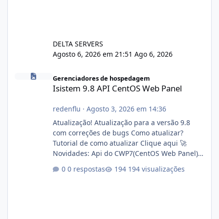
DELTA SERVERS
Agosto 6, 2026 em 21:51
Ago 6, 2026
Isistem 9.8 API CentOS Web Panel
Gerenciadores de hospedagem
Isistem 9.8 API CentOS Web Panel
redenflu
·
Agosto 3, 2026 em 14:36
Atualização! Atualização para a versão 9.8
com correções de bugs Como atualizar?
Tutorial de como atualizar Clique aqui 🚀
Novidades: Api do CWP7(CentOS Web Panel)
Link publico para consulta de sub.dominio
0 respostas
194 visualizações
autorizado a usasr o isistem:
https://isistem.com.br/check-license/ Editor
de texto Html para e-mails enviados pelo
sistema 🛠️ Correções: Ajuste no memory limit
do instalador agora com filtros para ajudar o