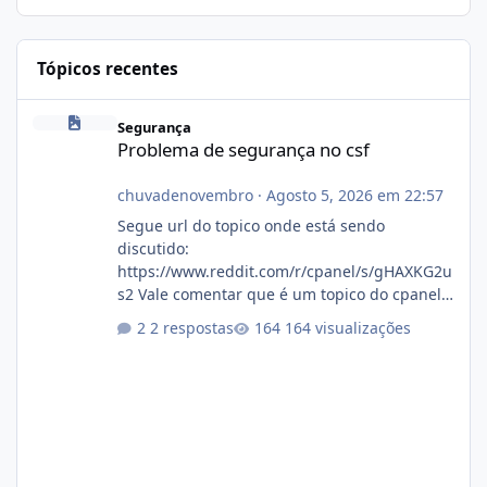
Tópicos recentes
Problema de segurança no csf
Segurança
Problema de segurança no csf
chuvadenovembro
·
Agosto 5, 2026 em 22:57
Segue url do topico onde está sendo
discutido:
https://www.reddit.com/r/cpanel/s/gHAXKG2u
s2 Vale comentar que é um topico do cpanel...
Não sei como ta a pegada no da.
2 respostas
164 visualizações