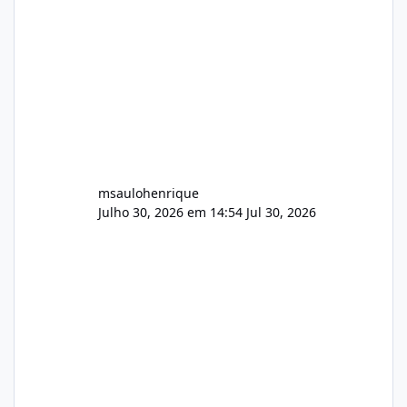
audio.zip 507.08 MB Painel PHP de áudio,
AutoDJ,
msaulohenrique
Julho 30, 2026 em 14:54
Jul 30, 2026