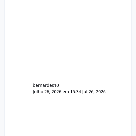
hospedagem cPanel. Fico no aguardo do
feedback de vocês. TMJ! 🚀 Aceito críticas
construtivas!
bernardes10
Julho 26, 2026 em 15:34
Jul 26, 2026