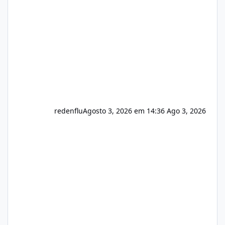
usuário. Ajuste no valor de renovação de
registro de domínio Ajuste assinatura n
redenflu
Agosto 3, 2026 em 14:36
Ago 3, 2026