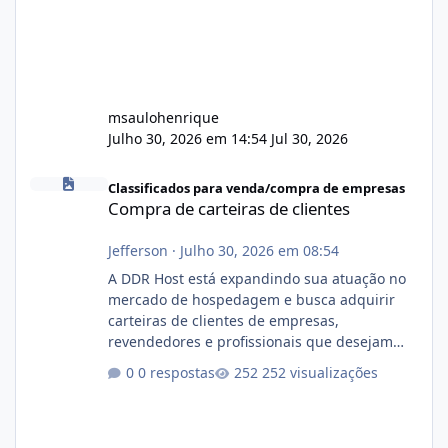
msaulohenrique
Julho 30, 2026 em 14:54
Jul 30, 2026
Compra de carteiras de clientes
Classificados para venda/compra de empresas
Compra de carteiras de clientes
Jefferson
·
Julho 30, 2026 em 08:54
A DDR Host está expandindo sua atuação no
mercado de hospedagem e busca adquirir
carteiras de clientes de empresas,
revendedores e profissionais que desejam
encerrar suas atividades ou reduzir sua
0 respostas
252 visualizações
operação. Se você possui clientes ativos de
hospedagem de sites, hospedagem revenda
(cPanel, DirectAdmin ou Plesk), podemos
apresentar uma proposta justa, transparente