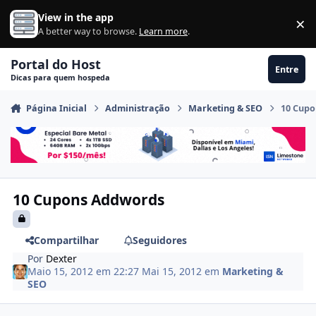
Ir para conteúdo
View in the app
×
Di
A better way to browse.
Learn more
.
Portal do Host
Entre
Dicas para quem hospeda
Página Inicial
Administração
Marketing & SEO
10 Cup
10 Cupons Addwords
Compartilhar
Seguidores
Por
Dexter
Maio 15, 2012 em 22:27
Mai 15, 2012
em
Marketing &
SEO