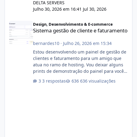
DELTA SERVERS
Julho 30, 2026 em 16:41
Jul 30, 2026
Sistema gestão de cliente e faturamento
Design, Desenvolvimento & E-commerce
Sistema gestão de cliente e faturamento
bernardes10
·
Julho 26, 2026 em 15:34
Estou desenvolvendo um painel de gestão de
clientes e faturamento para um amigo que
atua no ramo de hosting. Vou deixar alguns
prints de demonstração do painel para vocês
darem a opinião de vocês. O sistema já está
3 respostas
636 visualizações
com cerca de 80% concluído e conta com
gerenciamento de servidores de jogos, VPS e
hospedagem cPanel. Fico no aguardo do
feedback de vocês. TMJ! 🚀 Aceito críticas
construtivas!