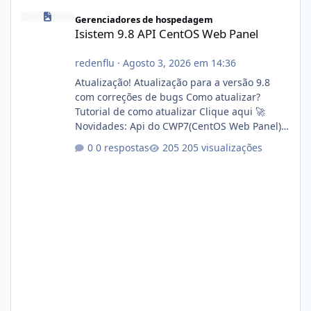
Isistem 9.8 API CentOS Web Panel
Gerenciadores de hospedagem
Isistem 9.8 API CentOS Web Panel
redenflu
·
Agosto 3, 2026 em 14:36
Atualização! Atualização para a versão 9.8
com correções de bugs Como atualizar?
Tutorial de como atualizar Clique aqui 🚀
Novidades: Api do CWP7(CentOS Web Panel)
Link publico para consulta de sub.dominio
0 respostas
205 visualizações
autorizado a usasr o isistem:
https://isistem.com.br/check-license/ Editor
de texto Html para e-mails enviados pelo
sistema 🛠️ Correções: Ajuste no memory limit
do instalador agora com filtros para ajudar o
usuário. Ajuste no valor de renovação de
registro de domínio Ajuste assinatura n