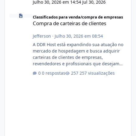
Julho 30, 2026 em 14:54
Jul 30, 2026
Compra de carteiras de clientes
Classificados para venda/compra de empresas
Compra de carteiras de clientes
Jefferson
·
Julho 30, 2026 em 08:54
A DDR Host está expandindo sua atuação no
mercado de hospedagem e busca adquirir
carteiras de clientes de empresas,
revendedores e profissionais que desejam
encerrar suas atividades ou reduzir sua
0 respostas
257 visualizações
operação. Se você possui clientes ativos de
hospedagem de sites, hospedagem revenda
(cPanel, DirectAdmin ou Plesk), podemos
apresentar uma proposta justa, transparente
e com total sigilo durante todo o processo. O
que buscamos Estamos interessados
principalmente em: Carteiras de clientes de
Hospedagem