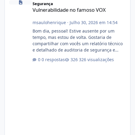
Segurança
Vulnerabilidade no famoso VOX
msaulohenrique
·
Julho 30, 2026 em 14:54
Bom dia, pessoal! Estive ausente por um
tempo, mas estou de volta. Gostaria de
compartilhar com vocês um relatório técnico
e detalhado de auditoria de segurança e
conformidade referente ao VOXPANEL (versão
0 respostas
326 visualizações
atualmente em circulação e comercialização
no mercado). 1. Análise de Integridade dos
Arquivos Arquivo Tamanho Conteúdo
Identificado Integridade video.zip 623.85 MB
Painel de streaming de vídeo, binários
Wowza, FFmpeg e scripts AlmaLinux Íntegro
audio.zip 507.08 MB Painel PHP de áudio,
AutoDJ,