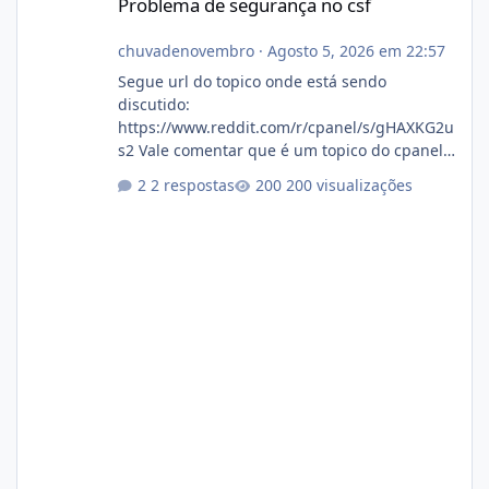
Problema de segurança no csf
chuvadenovembro
·
Agosto 5, 2026 em 22:57
Segue url do topico onde está sendo
discutido:
https://www.reddit.com/r/cpanel/s/gHAXKG2u
s2 Vale comentar que é um topico do cpanel...
Não sei como ta a pegada no da.
2 respostas
200 visualizações