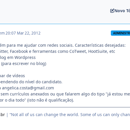
Novo T
 em 20:07
Mar 22, 2012
ADMINIST
m para me ajudar com redes sociais. Características desejadas:
itter, Facebook e ferramentas como CoTweet, HootSuite, etc
blog em Wordpress
 (para escrever no blog)
ipar de vídeos
ependendo do nível do candidato.
a angelica.costa@gmail.com
 sem currículos anexados ou que falarem algo do tipo "já estou m
 o dia todo" (isto não é qualificação).
.br
| “Not all of us can change the world. Some of us can only cha