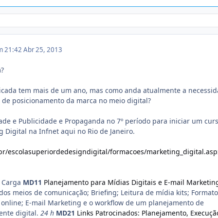
em 21:42
Abr 25, 2013
m?
blicada tem mais de um ano, mas como anda atualmente a necessi
 de posicionamento da marca no meio digital?
de e Publicidade e Propaganda no 7º período para iniciar um cur
Digital na Infnet aqui no Rio de Janeiro.
br/escolasuperiordedesigndigital/formacoes/marketing_digital.asp
o Carga
MD11
Planejamento para Mídias Digitais e E-mail Marketin
dos meios de comunicação; Briefing; Leitura de mídia kits; Formato
 online; E-mail Marketing e o workflow de um planejamento de
nte digital.
24 h
MD21
Links Patrocinados: Planejamento, Execuçã