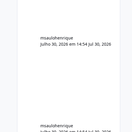
FFmpeg e scripts AlmaLinux Íntegro
audio.zip 507.08 MB Painel PHP de
áudio, AutoDJ,
msaulohenrique
Julho 30, 2026 em 14:54
Jul 30, 2026
msaulohenrique
Julho 30, 2026 em 14:54
Jul 30, 2026