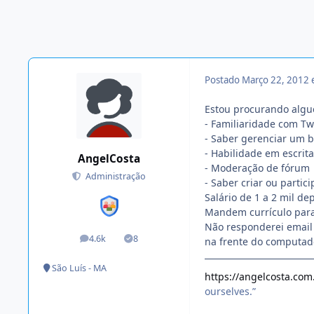
Postado
Março 22, 2012
Estou procurando algué
- Familiaridade com Tw
- Saber gerenciar um 
- Habilidade em escrita
AngelCosta
- Moderação de fórum
Administração
- Saber criar ou partic
Salário de 1 a 2 mil d
Mandem currículo par
Não responderei email
4.6k
8
na frente do computador
posts
Soluções
São Luís - MA
https://angelcosta.com
ourselves.”