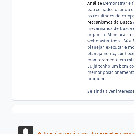
Análise
Demonstrar e f
patrocinados usando o
os resultados de camp
Mecanismos de Busca
mecanismos de busca e
orgânica. Mensurar res
webmaster tools.
24 h
planejar, executar e m
planejamento, conhecer
monitoramento em mídia
Eu já tenho um bom co
melhor posicionamento
ninguém!
Se ainda tiver interes
Este tópico está impedido de receber novos 