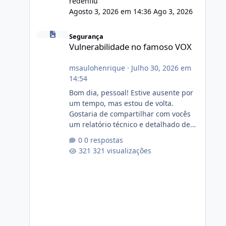
redenflu
Agosto 3, 2026 em 14:36
Ago 3, 2026
Vulnerabilidade no famoso VOX
Segurança
Vulnerabilidade no famoso VOX
msaulohenrique
·
Julho 30, 2026 em
14:54
Bom dia, pessoal! Estive ausente por
um tempo, mas estou de volta.
Gostaria de compartilhar com vocês
um relatório técnico e detalhado de
auditoria de segurança e
0 respostas
conformidade referente
321 visualizações
ao VOXPANEL (versão atualmente em
circulação e comercialização no
mercado). 1. Análise de Integridade
dos Arquivos Arquivo Tamanho
Conteúdo Identificado Integridade
video.zip 623.85 MB Painel de
streaming de vídeo, binários Wowza,