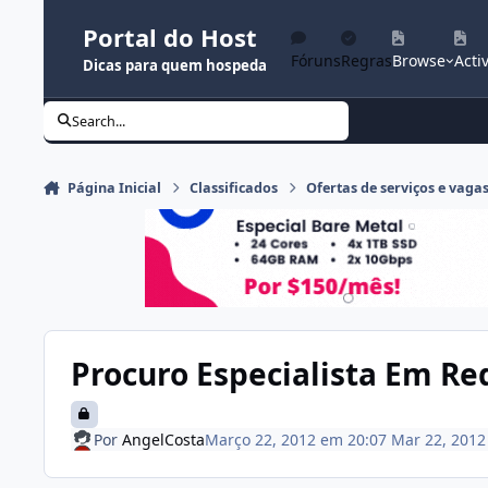
Ir para conteúdo
Portal do Host
Fóruns
Regras
Browse
Activ
Dicas para quem hospeda
Search...
Página Inicial
Classificados
Ofertas de serviços e vaga
Procuro Especialista Em Red
Por
AngelCosta
Março 22, 2012 em 20:07
Mar 22, 2012