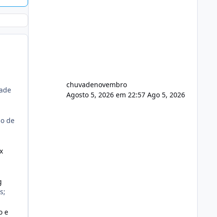
chuvadenovembro
dade
Agosto 5, 2026 em 22:57
Ago 5, 2026
so de
x
g
s;
o e