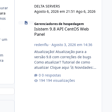
DELTA SERVERS
surar
Agosto 6, 2026 em 21:51
Ago 6, 2026
para
 nos
Isistem 9.8 API CentOS Web Panel
Gerenciadores de hospedagem
Isistem 9.8 API CentOS Web
e
Panel
er um
redenflu
·
Agosto 3, 2026 em 14:36
Atualização! Atualização para a
um
versão 9.8 com correções de bugs
ra
Como atualizar? Tutorial de como
atualizar Clique aqui 🚀 Novidades:
Api do CWP7(CentOS Web Panel) Link
0 respostas
publico para consulta de sub.dominio
194 visualizações
autorizado a usasr o isistem:
https://isistem.com.br/check-license/
Editor de texto Html para e-mails
enviados pelo sistema 🛠️ Correções:
Ajuste no memory limit do instalador
agora com filtros para ajudar o