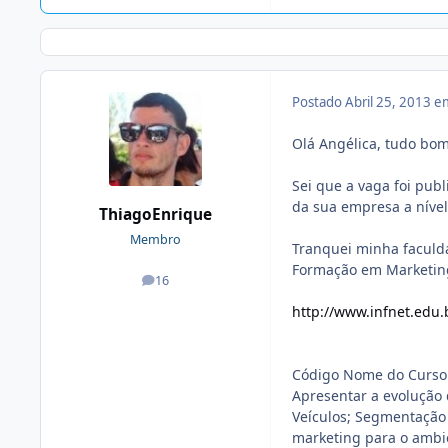
Postado
Abril 25, 2013 
Olá Angélica, tudo bo
Sei que a vaga foi pu
da sua empresa a nível
ThiagoEnrique
Membro
Tranquei minha faculda
Formação em Marketing 
16
posts
http://www.infnet.edu.
Código Nome do Curs
Apresentar a evolução 
Veículos; Segmentação
marketing para o ambie