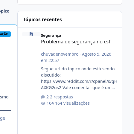
ópico
Tópicos recentes
Problema de segurança no csf
RAÇÃO
Segurança
Problema de segurança no csf
chuvadenovembro
·
Agosto 5, 2026
em 22:57
Segue url do topico onde está sendo
discutido:
https://www.reddit.com/r/cpanel/s/gH
AXKG2us2 Vale comentar que é um
topico do cpanel... Não sei como ta a
esmo
2 respostas
pegada no da.
164 visualizações
nge