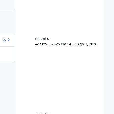
usuário. Ajuste no valor de renovação
de registro de domínio Ajuste
assinatura n
redenflu
0
Agosto 3, 2026 em 14:36
Ago 3, 2026