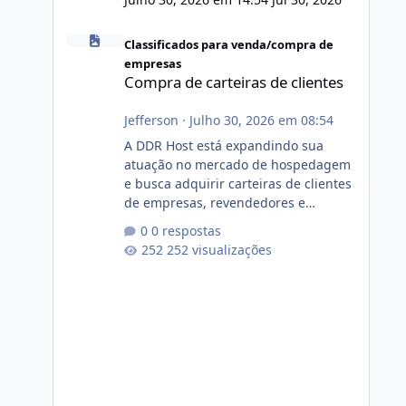
Compra de carteiras de clientes
Classificados para venda/compra de
empresas
Compra de carteiras de clientes
Jefferson
·
Julho 30, 2026 em 08:54
A DDR Host está expandindo sua
atuação no mercado de hospedagem
e busca adquirir carteiras de clientes
de empresas, revendedores e
profissionais que desejam encerrar
0 respostas
suas atividades ou reduzir sua
252 visualizações
operação. Se você possui clientes
ativos de hospedagem de sites,
hospedagem revenda (cPanel,
DirectAdmin ou Plesk), podemos
apresentar uma proposta justa,
transparente e com total sigilo
durante todo o processo. O que
buscamos Estamos interessados