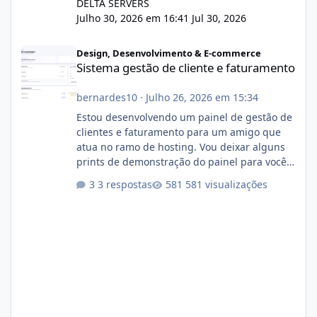
DELTA SERVERS
Julho 30, 2026 em 16:41
Jul 30, 2026
Sistema gestão de cliente e faturamento
Design, Desenvolvimento & E-commerce
Sistema gestão de cliente e faturamento
bernardes10
·
Julho 26, 2026 em 15:34
Estou desenvolvendo um painel de gestão de
clientes e faturamento para um amigo que
atua no ramo de hosting. Vou deixar alguns
prints de demonstração do painel para vocês
darem a opinião de vocês. O sistema já está
3 respostas
581 visualizações
com cerca de 80% concluído e conta com
gerenciamento de servidores de jogos, VPS e
hospedagem cPanel. Fico no aguardo do
feedback de vocês. TMJ! 🚀 Aceito críticas
construtivas!