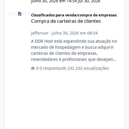
Julho 30, 2026 em 14:54
Jul 30, 2026
Compra de carteiras de clientes
Classificados para venda/compra de empresas
Compra de carteiras de clientes
Jefferson
·
Julho 30, 2026 em 08:54
A DDR Host está expandindo sua atuação no
mercado de hospedagem e busca adquirir
carteiras de clientes de empresas,
revendedores e profissionais que desejam
encerrar suas atividades ou reduzir sua
0 respostas
232 visualizações
operação. Se você possui clientes ativos de
hospedagem de sites, hospedagem revenda
(cPanel, DirectAdmin ou Plesk), podemos
apresentar uma proposta justa, transparente
e com total sigilo durante todo o processo. O
que buscamos Estamos interessados
principalmente em: Carteiras de clientes de
Hospedagem