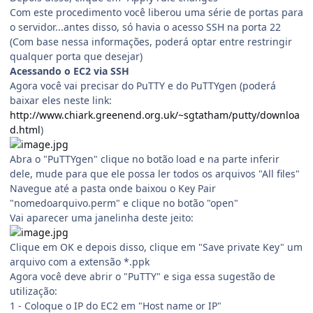
Com este procedimento você liberou uma série de portas para
o servidor...antes disso, só havia o acesso SSH na porta 22
(Com base nessa informações, poderá optar entre restringir
qualquer porta que desejar)
Acessando o EC2 via SSH
Agora você vai precisar do PuTTY e do PuTTYgen (poderá
baixar eles neste link:
http://www.chiark.greenend.org.uk/~sgtatham/putty/downloa
d.html
)
Abra o "PuTTYgen" clique no botão load e na parte inferir
dele, mude para que ele possa ler todos os arquivos "All files"
Navegue até a pasta onde baixou o Key Pair
"nomedoarquivo.perm" e clique no botão "open"
Vai aparecer uma janelinha deste jeito:
Clique em OK e depois disso, clique em "Save private Key" um
arquivo com a extensão *.ppk
Agora você deve abrir o "PuTTY" e siga essa sugestão de
utilização:
1 - Coloque o IP do EC2 em "Host name or IP"