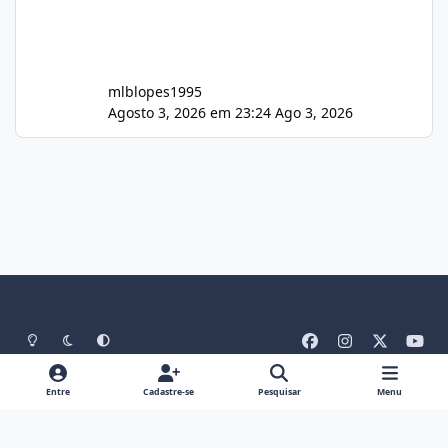
mlblopes1995
Agosto 3, 2026 em 23:24
Ago 3, 2026
Light Mode
Dark Mode
System Preference
f
i
x
y
a
n
o
Idiomas
Tema
Política De Privacidade
Contato
c
s
u
Entre
Cadastre-se
Pesquisar
Menu
Cookies
RSS
e
t
t
Theme
by
IPSFocus
b
a
u
Portal do Host
Powered by
Invision Community