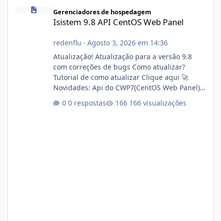
Isistem 9.8 API CentOS Web Panel
Gerenciadores de hospedagem
Isistem 9.8 API CentOS Web Panel
redenflu
·
Agosto 3, 2026 em 14:36
Atualização! Atualização para a versão 9.8
com correções de bugs Como atualizar?
Tutorial de como atualizar Clique aqui 🚀
Novidades: Api do CWP7(CentOS Web Panel)
Link publico para consulta de sub.dominio
0 respostas
166 visualizações
autorizado a usasr o isistem:
https://isistem.com.br/check-license/ Editor
de texto Html para e-mails enviados pelo
sistema 🛠️ Correções: Ajuste no memory limit
do instalador agora com filtros para ajudar o
usuário. Ajuste no valor de renovação de
registro de domínio Ajuste assinatura n