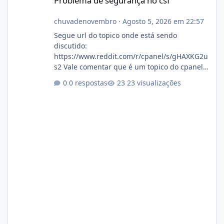
Problema de segurança no csf
chuvadenovembro
·
Agosto 5, 2026 em 22:57
Segue url do topico onde está sendo
discutido:
https://www.reddit.com/r/cpanel/s/gHAXKG2u
s2 Vale comentar que é um topico do cpanel...
Não sei como ta a pegada no da.
0 respostas
23 visualizações