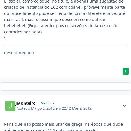
É isso ai, como coloquei no titulo, é apenas uma sugestão de
criação de instancia do EC2 com cpanel, provavelmente parte
do procedimento pode ser feito de forma diferete e talvez até
mais fácil, mas foi assim que descobri como utilizar
heheheheh (Fique atento, pois os servi'ços do Amazon são
cobrados por hora)
:)
desempregado
1
JMonteiro
Membro
Postado
Março 2, 2012 em 22:12
Mar 2, 2012
Pena que não posso mais usar de graça, na época que pude
até pensei em usar o DNS only, mas nunca o fiz.