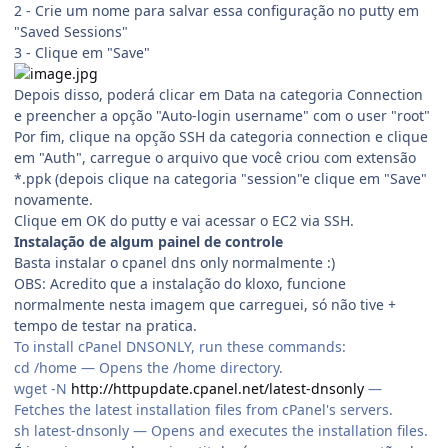
2 - Crie um nome para salvar essa configuração no putty em
"Saved Sessions"
3 - Clique em "Save"
Depois disso, poderá clicar em Data na categoria Connection
e preencher a opção "Auto-login username" com o user "root"
Por fim, clique na opção SSH da categoria connection e clique
em "Auth", carregue o arquivo que você criou com extensão
*.ppk (depois clique na categoria "session"e clique em "Save"
novamente.
Clique em OK do putty e vai acessar o EC2 via SSH.
Instalação de algum painel de controle
Basta instalar o cpanel dns only normalmente :)
OBS: Acredito que a instalação do kloxo, funcione
normalmente nesta imagem que carreguei, só não tive +
tempo de testar na pratica.
To install cPanel DNSONLY, run these commands:
cd /home — Opens the /home directory.
wget -N
http://httpupdate.cpanel.net/latest-dnsonly
—
Fetches the latest installation files from cPanel's servers.
sh latest-dnsonly — Opens and executes the installation files.