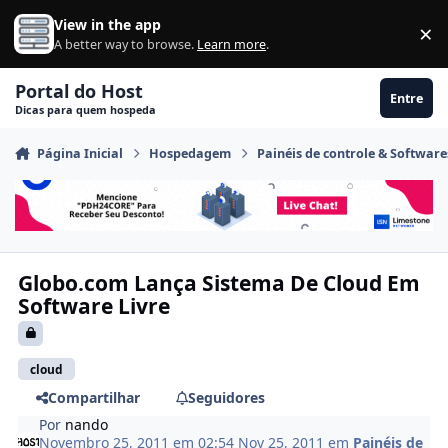
Ir para conteúdo
View in the app
×
Di
A better way to browse.
Learn more
.
Portal do Host
Entre
Dicas para quem hospeda
Página Inicial
Hospedagem
Painéis de controle & Software
Globo.com Lança Sistema De Cloud Em
Software Livre
cloud
Compartilhar
Seguidores
Por
nando
Novembro 25, 2011 em 02:54
Nov 25, 2011
em
Painéis de