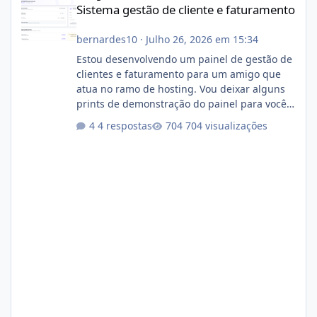
Sistema gestão de cliente e faturamento
bernardes10
·
Julho 26, 2026 em 15:34
Estou desenvolvendo um painel de gestão de
clientes e faturamento para um amigo que
atua no ramo de hosting. Vou deixar alguns
prints de demonstração do painel para vocês
darem a opinião de vocês. O sistema já está
4 respostas
704 visualizações
com cerca de 80% concluído e conta com
gerenciamento de servidores de jogos, VPS e
hospedagem cPanel. Fico no aguardo do
feedback de vocês. TMJ! 🚀 Aceito críticas
construtivas!