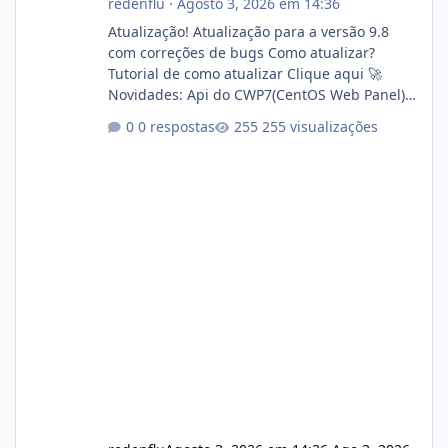
redenflu
·
Agosto 3, 2026 em 14:36
Atualização! Atualização para a versão 9.8
com correções de bugs Como atualizar?
Tutorial de como atualizar Clique aqui 🚀
Novidades: Api do CWP7(CentOS Web Panel)
Link publico para consulta de sub.dominio
0 respostas
255 visualizações
autorizado a usasr o isistem:
https://isistem.com.br/check-license/ Editor
de texto Html para e-mails enviados pelo
sistema 🛠️ Correções: Ajuste no memory limit
do instalador agora com filtros para ajudar o
usuário. Ajuste no valor de renovação de
registro de domínio Ajuste assinatura n