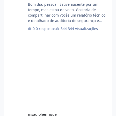
Bom dia, pessoal! Estive ausente por um
tempo, mas estou de volta. Gostaria de
compartilhar com vocês um relatório técnico
e detalhado de auditoria de segurança e
conformidade referente ao VOXPANEL (versão
0 respostas
344 visualizações
atualmente em circulação e comercialização
no mercado). 1. Análise de Integridade dos
Arquivos Arquivo Tamanho Conteúdo
Identificado Integridade video.zip 623.85 MB
Painel de streaming de vídeo, binários
Wowza, FFmpeg e scripts AlmaLinux Íntegro
audio.zip 507.08 MB Painel PHP de áudio,
AutoDJ,
msaulohenrique