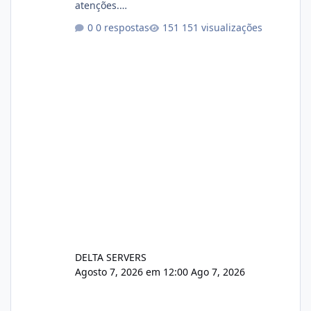
atenções.
https://cloudlinux.statuspage.io/incidents/dlr
0 respostas
151 visualizações
xjx23zz5f Criamos uma breve explicação:
https://www.deltaservers.com.br/blog/zapsca
pe-cve-2026-64561/
DELTA SERVERS
Agosto 7, 2026 em 12:00
Ago 7, 2026