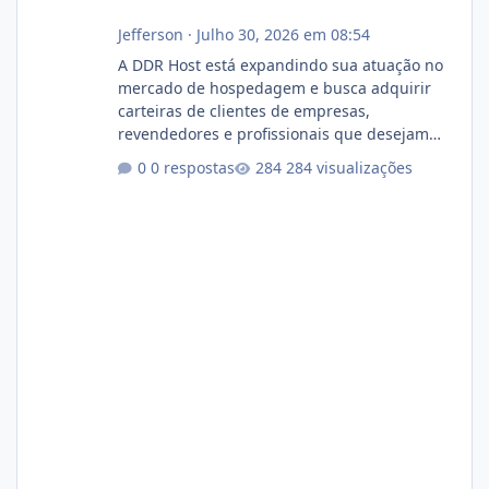
Jefferson
·
Julho 30, 2026 em 08:54
A DDR Host está expandindo sua atuação no
mercado de hospedagem e busca adquirir
carteiras de clientes de empresas,
revendedores e profissionais que desejam
encerrar suas atividades ou reduzir sua
0 respostas
284 visualizações
operação. Se você possui clientes ativos de
hospedagem de sites, hospedagem revenda
(cPanel, DirectAdmin ou Plesk), podemos
apresentar uma proposta justa, transparente
e com total sigilo durante todo o processo. O
que buscamos Estamos interessados
principalmente em: Carteiras de clientes de
Hospedagem