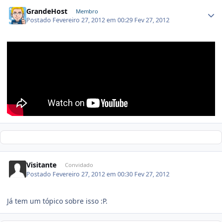
GrandeHost
Membro
Postado
Fevereiro 27, 2012 em 00:29
Fev 27, 2012
Visitante
Convidado
Postado
Fevereiro 27, 2012 em 00:30
Fev 27, 2012
Já tem um tópico sobre isso :P.