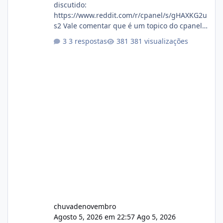
discutido:
https://www.reddit.com/r/cpanel/s/gHAXKG2u
s2 Vale comentar que é um topico do cpanel...
Não sei como ta a pegada no da.
3 respostas
381 visualizações
chuvadenovembro
Agosto 5, 2026 em 22:57
Ago 5, 2026