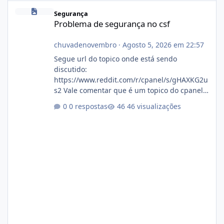
Problema de segurança no csf
Segurança
Problema de segurança no csf
chuvadenovembro
·
Agosto 5, 2026 em 22:57
Segue url do topico onde está sendo
discutido:
https://www.reddit.com/r/cpanel/s/gHAXKG2u
s2 Vale comentar que é um topico do cpanel...
Não sei como ta a pegada no da.
0 respostas
46 visualizações