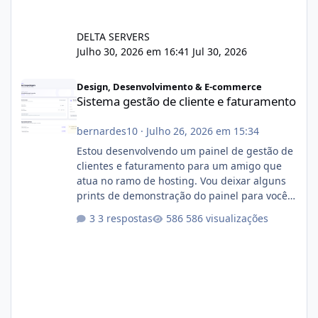
DELTA SERVERS
Julho 30, 2026 em 16:41
Jul 30, 2026
Sistema gestão de cliente e faturamento
Design, Desenvolvimento & E-commerce
Sistema gestão de cliente e faturamento
bernardes10
·
Julho 26, 2026 em 15:34
Estou desenvolvendo um painel de gestão de
clientes e faturamento para um amigo que
atua no ramo de hosting. Vou deixar alguns
prints de demonstração do painel para vocês
darem a opinião de vocês. O sistema já está
3 respostas
586 visualizações
com cerca de 80% concluído e conta com
gerenciamento de servidores de jogos, VPS e
hospedagem cPanel. Fico no aguardo do
feedback de vocês. TMJ! 🚀 Aceito críticas
construtivas!