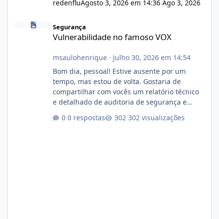
redenflu
Agosto 3, 2026 em 14:36
Ago 3, 2026
Vulnerabilidade no famoso VOX
Segurança
Vulnerabilidade no famoso VOX
msaulohenrique
·
Julho 30, 2026 em 14:54
Bom dia, pessoal! Estive ausente por um
tempo, mas estou de volta. Gostaria de
compartilhar com vocês um relatório técnico
e detalhado de auditoria de segurança e
conformidade referente ao VOXPANEL (versão
0 respostas
302 visualizações
atualmente em circulação e comercialização
no mercado). 1. Análise de Integridade dos
Arquivos Arquivo Tamanho Conteúdo
Identificado Integridade video.zip 623.85 MB
Painel de streaming de vídeo, binários
Wowza, FFmpeg e scripts AlmaLinux Íntegro
audio.zip 507.08 MB Painel PHP de áudio,
AutoDJ,