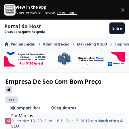
Ir para conteúdo
View in the app
×
Di
A better way to browse.
Learn more
.
Portal do Host
Entre
Dicas para quem hospeda
Página Inicial
Administração
Marketing & SEO
Empresa
Empresa De Seo Com Bom Preço
seo
Compartilhar
Seguidores
Por
Marcus
Fevereiro 13, 2012 em 18:51
Fev 13, 2012
em
Marketing &
SEO