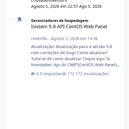
chuvadenovembro
Agosto 5, 2026 em 22:57
Ago 5, 2026
Isistem 9.8 API CentOS Web Panel
Gerenciadores de hospedagem
Isistem 9.8 API CentOS Web Panel
redenflu
·
Agosto 3, 2026 em 14:36
Atualização! Atualização para a versão 9.8
com correções de bugs Como atualizar?
Tutorial de como atualizar Clique aqui 🚀
Novidades: Api do CWP7(CentOS Web Panel)
Link publico para consulta de sub.dominio
0 respostas
172 visualizações
autorizado a usasr o isistem:
https://isistem.com.br/check-license/ Editor
de texto Html para e-mails enviados pelo
sistema 🛠️ Correções: Ajuste no memory limit
do instalador agora com filtros para ajudar o
usuário. Ajuste no valor de renovação de
registro de domínio Ajuste assinatura n