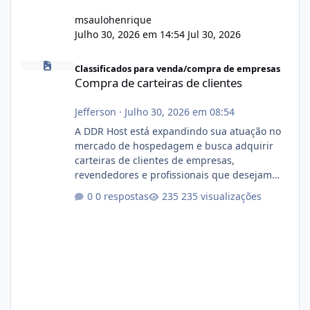
msaulohenrique
Julho 30, 2026 em 14:54
Jul 30, 2026
Compra de carteiras de clientes
Classificados para venda/compra de empresas
Compra de carteiras de clientes
Jefferson
·
Julho 30, 2026 em 08:54
A DDR Host está expandindo sua atuação no
mercado de hospedagem e busca adquirir
carteiras de clientes de empresas,
revendedores e profissionais que desejam
encerrar suas atividades ou reduzir sua
0 respostas
235 visualizações
operação. Se você possui clientes ativos de
hospedagem de sites, hospedagem revenda
(cPanel, DirectAdmin ou Plesk), podemos
apresentar uma proposta justa, transparente
e com total sigilo durante todo o processo. O
que buscamos Estamos interessados
principalmente em: Carteiras de clientes de
Hospedagem