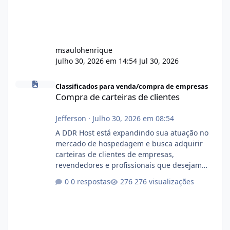
msaulohenrique
Julho 30, 2026 em 14:54
Jul 30, 2026
Compra de carteiras de clientes
Classificados para venda/compra de empresas
Compra de carteiras de clientes
Jefferson
·
Julho 30, 2026 em 08:54
A DDR Host está expandindo sua atuação no
mercado de hospedagem e busca adquirir
carteiras de clientes de empresas,
revendedores e profissionais que desejam
encerrar suas atividades ou reduzir sua
0 respostas
276 visualizações
operação. Se você possui clientes ativos de
hospedagem de sites, hospedagem revenda
(cPanel, DirectAdmin ou Plesk), podemos
apresentar uma proposta justa, transparente
e com total sigilo durante todo o processo. O