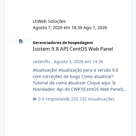
LtiWeb Soluções
Agosto 7, 2026 em 18:39
Ago 7, 2026
Isistem 9.8 API CentOS Web Panel
Gerenciadores de hospedagem
Isistem 9.8 API CentOS Web Panel
redenflu
·
Agosto 3, 2026 em 14:36
Atualização! Atualização para a versão 9.8
com correções de bugs Como atualizar?
Tutorial de como atualizar Clique aqui 🚀
Novidades: Api do CWP7(CentOS Web Panel)
Link publico para consulta de sub.dominio
0 respostas
232 visualizações
autorizado a usasr o isistem:
https://isistem.com.br/check-license/ Editor
de texto Html para e-mails enviados pelo
sistema 🛠️ Correções: Ajuste no memory limit
do instalador agora com filtros para ajudar o
usuário. Ajuste no valor de renovação de