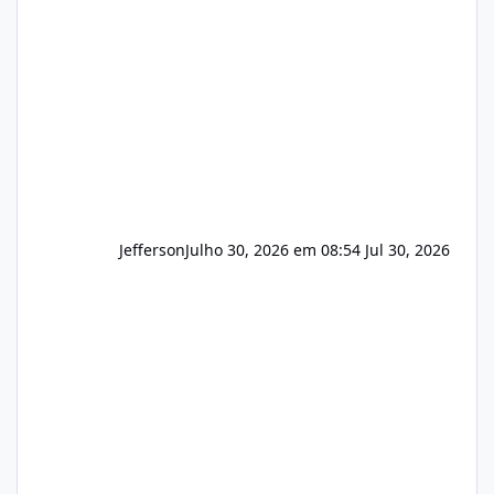
que buscamos Estamos interessados
principalmente em: Carteiras de clientes de
Hospedagem
Jefferson
Julho 30, 2026 em 08:54
Jul 30, 2026