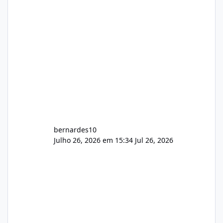
feedback de vocês. TMJ! 🚀 Aceito críticas
construtivas!
bernardes10
Julho 26, 2026 em 15:34
Jul 26, 2026