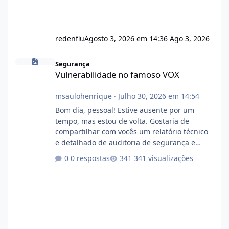
redenflu
Agosto 3, 2026 em 14:36
Ago 3, 2026
Vulnerabilidade no famoso VOX
Segurança
Vulnerabilidade no famoso VOX
msaulohenrique
·
Julho 30, 2026 em 14:54
Bom dia, pessoal! Estive ausente por um
tempo, mas estou de volta. Gostaria de
compartilhar com vocês um relatório técnico
e detalhado de auditoria de segurança e
conformidade referente ao VOXPANEL (versão
0 respostas
341 visualizações
atualmente em circulação e comercialização
no mercado). 1. Análise de Integridade dos
Arquivos Arquivo Tamanho Conteúdo
Identificado Integridade video.zip 623.85 MB
Painel de streaming de vídeo, binários
Wowza, FFmpeg e scripts AlmaLinux Íntegro
audio.zip 507.08 MB Painel PHP de áudio,