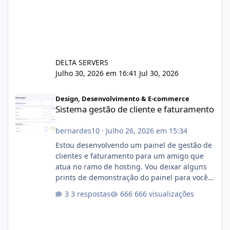
DELTA SERVERS
Julho 30, 2026 em 16:41
Jul 30, 2026
Sistema gestão de cliente e faturamento
Design, Desenvolvimento & E-commerce
Sistema gestão de cliente e faturamento
bernardes10
·
Julho 26, 2026 em 15:34
Estou desenvolvendo um painel de gestão de
clientes e faturamento para um amigo que
atua no ramo de hosting. Vou deixar alguns
prints de demonstração do painel para vocês
darem a opinião de vocês. O sistema já está
3 respostas
666 visualizações
com cerca de 80% concluído e conta com
gerenciamento de servidores de jogos, VPS e
hospedagem cPanel. Fico no aguardo do