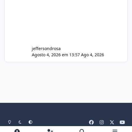
jeffersondrosa
Agosto 4, 2026 em 13:57
Ago 4, 2026
Light Mode
Dark Mode
System Preference
f
i
x
y
a
n
o