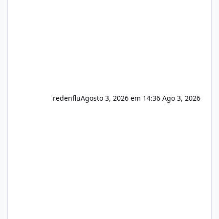
registro de domínio Ajuste assinatura n
redenflu
Agosto 3, 2026 em 14:36
Ago 3, 2026