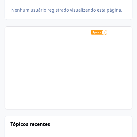
Nenhum usuário registrado visualizando esta página.
Tópicos recentes
Zapscape (CVE-2026-64561) no CloudLinux: Como Afeta cPanel e