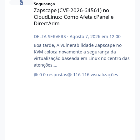
Segurança
Zapscape (CVE-2026-64561) no
CloudLinux: Como Afeta cPanel e
DirectAdm
DELTA SERVERS
·
Agosto 7, 2026 em 12:00
Boa tarde, A vulnerabilidade Zapscape no
KVM coloca novamente a segurança da
virtualização baseada em Linux no centro das
atenções.
https://cloudlinux.statuspage.io/incidents/dlr
0 respostas
116 visualizações
xjx23zz5f Criamos uma breve explicação:
https://www.deltaservers.com.br/blog/zapsca
pe-cve-2026-64561/