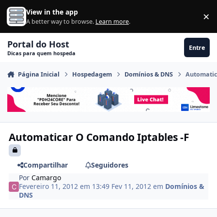
Ir para conteúdo
View in the app
×
Di
A better way to browse.
Learn more
.
Portal do Host
Entre
Dicas para quem hospeda
Página Inicial
Hospedagem
Domínios & DNS
Automatic
Automaticar O Comando Iptables -F
Compartilhar
Seguidores
Por
Camargo
Fevereiro 11, 2012 em 13:49
Fev 11, 2012
em
Domínios &
DNS