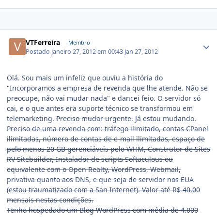
VTFerreira
Membro
Postado
Janeiro 27, 2012 em 00:43
Jan 27, 2012
Olá. Sou mais um infeliz que ouviu a história do
"Incorporamos a empresa de revenda que lhe atende. Não se
preocupe, não vai mudar nada" e dancei feio. O servidor só
cai, e o que antes era suporte técnico se transformou em
telemarketing.
Preciso mudar urgente.
Já estou mudando.
Preciso de uma revenda com: tráfego ilimitado, contas CPanel
ilimitadas, número de contas de e-mail ilimitadas, espaço de
pelo menos 20 GB gerenciáveis pelo WHM, Construtor de Sites
RV Sitebuilder, Instalador de scripts Softaculous ou
equivalente com o Open Realty, WordPress, Webmail,
privativa quanto aos DNS, e que seja de servidor nos EUA
(estou traumatizado com a San Internet). Valor até R$ 40,00
mensais nestas condições.
Tenho hospedado um Blog WordPress com média de 4.000