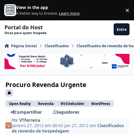
Ir para conteúdo
View in the app
×
Di
A better way to browse.
Learn more
.
Portal do Host
Entre
Dicas para quem hospeda
Página Inicial
Classificados
Classificados de revenda de 
Procuro Revenda Urgente
Open Realty
Revenda
RVSitebulder
WordPress
Compartilhar
Seguidores
Por
VTFerreira
Janeiro 27, 2012 em 00:43
Jan 27, 2012
em
Classificados
de revenda de hospedagem