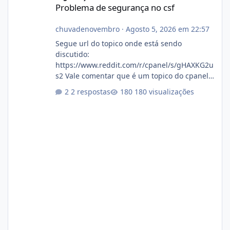
Problema de segurança no csf
chuvadenovembro
·
Agosto 5, 2026 em 22:57
Segue url do topico onde está sendo
discutido:
https://www.reddit.com/r/cpanel/s/gHAXKG2u
s2 Vale comentar que é um topico do cpanel...
Não sei como ta a pegada no da.
2 respostas
180 visualizações