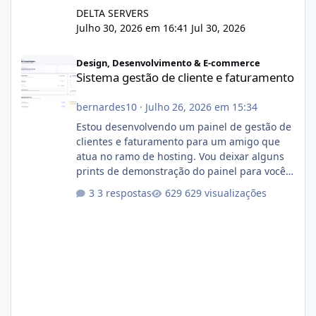
DELTA SERVERS
Julho 30, 2026 em 16:41
Jul 30, 2026
Sistema gestão de cliente e faturamento
Design, Desenvolvimento & E-commerce
Sistema gestão de cliente e faturamento
bernardes10
·
Julho 26, 2026 em 15:34
Estou desenvolvendo um painel de gestão de
clientes e faturamento para um amigo que
atua no ramo de hosting. Vou deixar alguns
prints de demonstração do painel para vocês
darem a opinião de vocês. O sistema já está
3 respostas
629 visualizações
com cerca de 80% concluído e conta com
gerenciamento de servidores de jogos, VPS e
hospedagem cPanel. Fico no aguardo do
feedback de vocês. TMJ! 🚀 Aceito críticas
construtivas!