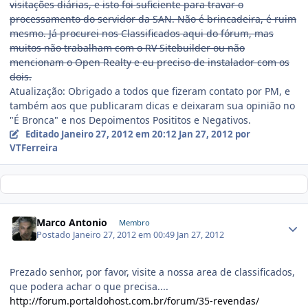
visitações diárias, e isto foi suficiente para travar o
processamento do servidor da SAN. Não é brincadeira, é ruim
mesmo. Já procurei nos Classificados aqui do fórum, mas
muitos não trabalham com o RV Sitebuilder ou não
mencionam o Open Realty e eu preciso de instalador com os
dois.
Atualização: Obrigado a todos que fizeram contato por PM, e
também aos que publicaram dicas e deixaram sua opinião no
"É Bronca" e nos Depoimentos Posititos e Negativos.
Editado
Janeiro 27, 2012 em 20:12
Jan 27, 2012
por
VTFerreira
Marco Antonio
Membro
Postado
Janeiro 27, 2012 em 00:49
Jan 27, 2012
Prezado senhor, por favor, visite a nossa area de classificados,
que podera achar o que precisa....
http://forum.portaldohost.com.br/forum/35-revendas/