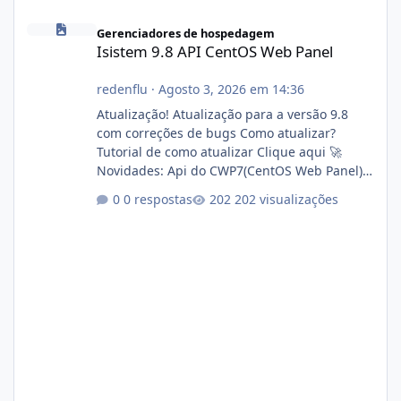
Isistem 9.8 API CentOS Web Panel
Gerenciadores de hospedagem
Isistem 9.8 API CentOS Web Panel
redenflu
·
Agosto 3, 2026 em 14:36
Atualização! Atualização para a versão 9.8
com correções de bugs Como atualizar?
Tutorial de como atualizar Clique aqui 🚀
Novidades: Api do CWP7(CentOS Web Panel)
Link publico para consulta de sub.dominio
0 respostas
202 visualizações
autorizado a usasr o isistem:
https://isistem.com.br/check-license/ Editor
de texto Html para e-mails enviados pelo
sistema 🛠️ Correções: Ajuste no memory limit
do instalador agora com filtros para ajudar o
usuário. Ajuste no valor de renovação de
registro de domínio Ajuste assinatura n