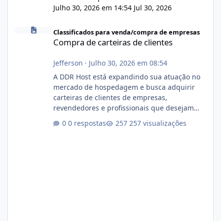
Julho 30, 2026 em 14:54
Jul 30, 2026
Compra de carteiras de clientes
Classificados para venda/compra de empresas
Compra de carteiras de clientes
Jefferson
·
Julho 30, 2026 em 08:54
A DDR Host está expandindo sua atuação no
mercado de hospedagem e busca adquirir
carteiras de clientes de empresas,
revendedores e profissionais que desejam
encerrar suas atividades ou reduzir sua
0 respostas
257 visualizações
operação. Se você possui clientes ativos de
hospedagem de sites, hospedagem revenda
(cPanel, DirectAdmin ou Plesk), podemos
apresentar uma proposta justa, transparente
e com total sigilo durante todo o processo. O
que buscamos Estamos interessados
principalmente em: Carteiras de clientes de
Hospedagem