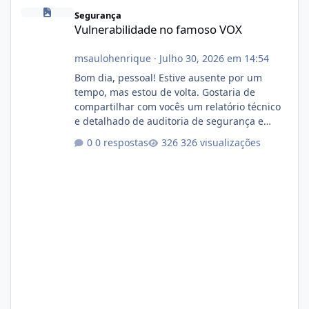
Vulnerabilidade no famoso VOX
Segurança
Vulnerabilidade no famoso VOX
msaulohenrique
·
Julho 30, 2026 em 14:54
Bom dia, pessoal! Estive ausente por um
tempo, mas estou de volta. Gostaria de
compartilhar com vocês um relatório técnico
e detalhado de auditoria de segurança e
conformidade referente ao VOXPANEL (versão
0 respostas
326 visualizações
atualmente em circulação e comercialização
no mercado). 1. Análise de Integridade dos
Arquivos Arquivo Tamanho Conteúdo
Identificado Integridade video.zip 623.85 MB
Painel de streaming de vídeo, binários
Wowza, FFmpeg e scripts AlmaLinux Íntegro
audio.zip 507.08 MB Painel PHP de áudio,
AutoDJ,