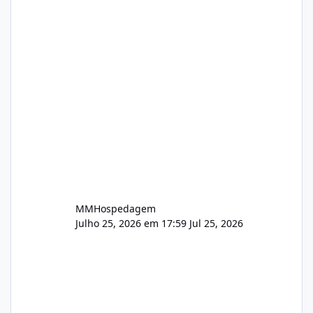
da hospedagem de sites, oferecendo
soluções em cloud, infraestrutura, segurança,
servidores, conectividade e tecnologia para
empresas de todos os portes. Nossa nova
identidade acompanha esse crescimento,
mantendo tudo aquilo qu
MMHospedagem
Julho 25, 2026 em 17:59
Jul 25, 2026