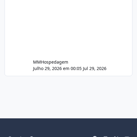
MMHospedagem
Julho 29, 2026 em 00:05
Jul 29, 2026
Light Mode
Dark Mode
System Preference
f
i
x
y