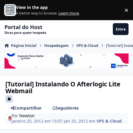
Ir para conteúdo
View in the app
×
Di
A better way to browse.
Learn more
.
Portal do Host
Entre
Dicas para quem hospeda
Página Inicial
Hospedagem
VPS & Cloud
[Tutorial] Ins
[Tutorial] Instalando O Afterlogic Lite
Webmail
Compartilhar
Seguidores
Por
Newton
Janeiro 25, 2012 em 15:07
Jan 25, 2012
em
VPS & Cloud