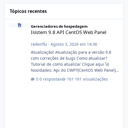
Tópicos recentes
Isistem 9.8 API CentOS Web Panel
Gerenciadores de hospedagem
Isistem 9.8 API CentOS Web Panel
redenflu
·
Agosto 3, 2026 em 14:36
Atualização! Atualização para a versão 9.8
com correções de bugs Como atualizar?
Tutorial de como atualizar Clique aqui 🚀
Novidades: Api do CWP7(CentOS Web Panel)
Link publico para consulta de sub.dominio
0 respostas
161 visualizações
autorizado a usasr o isistem:
https://isistem.com.br/check-license/ Editor
de texto Html para e-mails enviados pelo
sistema 🛠️ Correções: Ajuste no memory limit
do instalador agora com filtros para ajudar o
usuário. Ajuste no valor de renovação de
registro de domínio Ajuste assinatura n