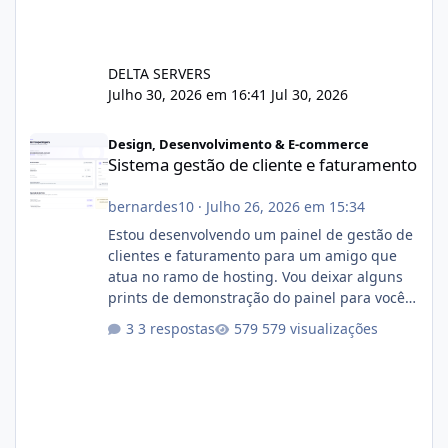
DELTA SERVERS
Julho 30, 2026 em 16:41
Jul 30, 2026
Sistema gestão de cliente e faturamento
Design, Desenvolvimento & E-commerce
Sistema gestão de cliente e faturamento
bernardes10
·
Julho 26, 2026 em 15:34
Estou desenvolvendo um painel de gestão de
clientes e faturamento para um amigo que
atua no ramo de hosting. Vou deixar alguns
prints de demonstração do painel para vocês
darem a opinião de vocês. O sistema já está
3 respostas
579 visualizações
com cerca de 80% concluído e conta com
gerenciamento de servidores de jogos, VPS e
hospedagem cPanel. Fico no aguardo do
feedback de vocês. TMJ! 🚀 Aceito críticas
construtivas!