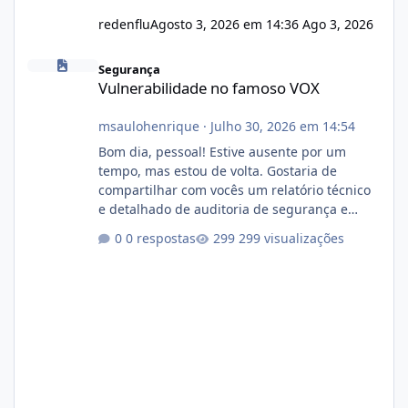
redenflu
Agosto 3, 2026 em 14:36
Ago 3, 2026
Vulnerabilidade no famoso VOX
Segurança
Vulnerabilidade no famoso VOX
msaulohenrique
·
Julho 30, 2026 em 14:54
Bom dia, pessoal! Estive ausente por um
tempo, mas estou de volta. Gostaria de
compartilhar com vocês um relatório técnico
e detalhado de auditoria de segurança e
conformidade referente ao VOXPANEL (versão
0 respostas
299 visualizações
atualmente em circulação e comercialização
no mercado). 1. Análise de Integridade dos
Arquivos Arquivo Tamanho Conteúdo
Identificado Integridade video.zip 623.85 MB
Painel de streaming de vídeo, binários
Wowza, FFmpeg e scripts AlmaLinux Íntegro
audio.zip 507.08 MB Painel PHP de áudio,
AutoDJ,