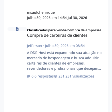
msaulohenrique
Julho 30, 2026 em 14:54
Jul 30, 2026
Compra de carteiras de clientes
Classificados para venda/compra de empresas
Compra de carteiras de clientes
Jefferson
·
Julho 30, 2026 em 08:54
A DDR Host está expandindo sua atuação no
mercado de hospedagem e busca adquirir
carteiras de clientes de empresas,
revendedores e profissionais que desejam
encerrar suas atividades ou reduzir sua
0 respostas
231 visualizações
operação. Se você possui clientes ativos de
hospedagem de sites, hospedagem revenda
(cPanel, DirectAdmin ou Plesk), podemos
apresentar uma proposta justa, transparente
e com total sigilo durante todo o processo. O
que buscamos Estamos interessados
principalmente em: Carteiras de clientes de