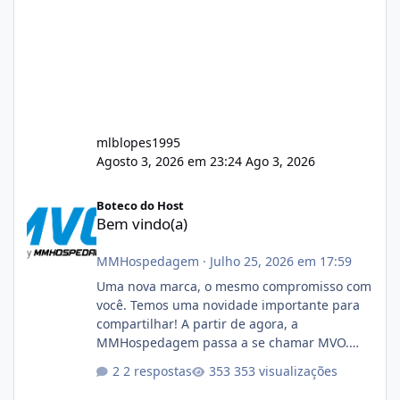
mlblopes1995
Agosto 3, 2026 em 23:24
Ago 3, 2026
Bem vindo(a)
Boteco do Host
Bem vindo(a)
MMHospedagem
·
Julho 25, 2026 em 17:59
Uma nova marca, o mesmo compromisso com
você. Temos uma novidade importante para
compartilhar! A partir de agora, a
MMHospedagem passa a se chamar MVO.
Essa mudança representa a evolução natural
2 respostas
353 visualizações
da nossa empresa. Ao longo dos anos,
expandimos nossa atuação para muito além