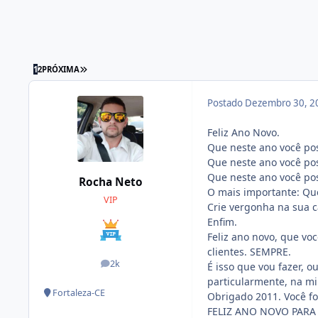
1
2
PRÓXIMA
Postado
Dezembro 30, 2
Feliz Ano Novo.
Que neste ano você pos
Que neste ano você pos
Que neste ano você pos
Rocha Neto
O mais importante: Que
VIP
Crie vergonha na sua c
Enfim.
Feliz ano novo, que voc
clientes. SEMPRE.
2k
É isso que vou fazer, 
posts
particularmente, na mi
Fortaleza-CE
Obrigado 2011. Você foi
FELIZ ANO NOVO PARA