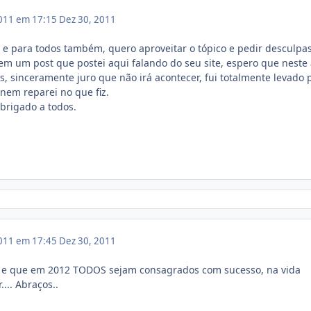
011 em 17:15
Dez 30, 2011
ê e para todos também, quero aproveitar o tópico e pedir desculpa
m um post que postei aqui falando do seu site, espero que neste
ás, sinceramente juro que não irá acontecer, fui totalmente levado 
nem reparei no que fiz.
brigado a todos.
011 em 17:45
Dez 30, 2011
so e que em 2012 TODOS sejam consagrados com sucesso, na vida
.... Abraços..