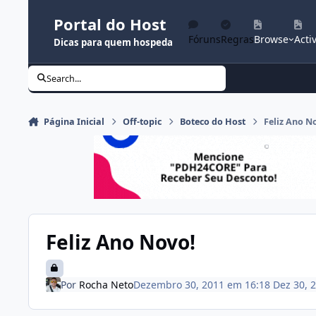
Ir para conteúdo
Portal do Host
Fóruns
Regras
Browse
Activ
Dicas para quem hospeda
Search...
Página Inicial
Off-topic
Boteco do Host
Feliz Ano N
Feliz Ano Novo!
Por
Rocha Neto
Dezembro 30, 2011 em 16:18
Dez 30, 