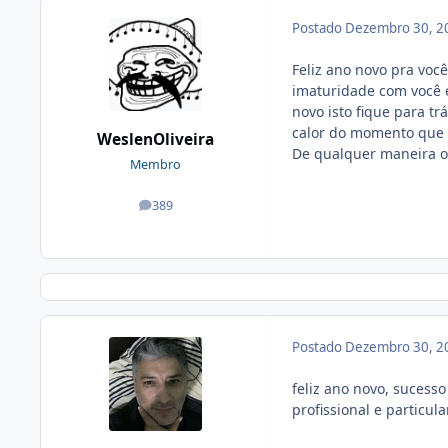
Postado
Dezembro 30, 2
Feliz ano novo pra voc
imaturidade com você e
novo isto fique para tr
calor do momento que 
WeslenOliveira
De qualquer maneira o
Membro
389
posts
Postado
Dezembro 30, 2
feliz ano novo, suces
profissional e particular