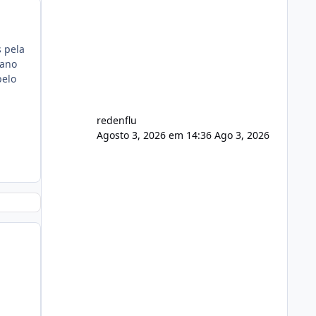
agora com filtros para ajudar o
usuário. Ajuste no valor de renovação
de registro de domínio Ajuste
s pela
assinatura n
 ano
pelo
redenflu
Agosto 3, 2026 em 14:36
Ago 3, 2026