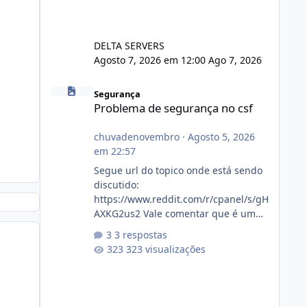
DELTA SERVERS
Agosto 7, 2026 em 12:00
Ago 7, 2026
Problema de segurança no csf
Segurança
Problema de segurança no csf
chuvadenovembro
·
Agosto 5, 2026
em 22:57
Segue url do topico onde está sendo
discutido:
https://www.reddit.com/r/cpanel/s/gH
AXKG2us2 Vale comentar que é um
topico do cpanel... Não sei como ta a
3 respostas
pegada no da.
323 visualizações