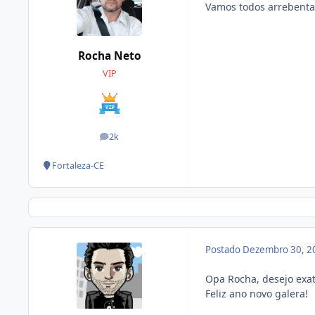
Vamos todos arrebenta
Rocha Neto
VIP
2k
posts
Fortaleza-CE
Postado
Dezembro 30, 2
Opa Rocha, desejo exa
Feliz ano novo galera!