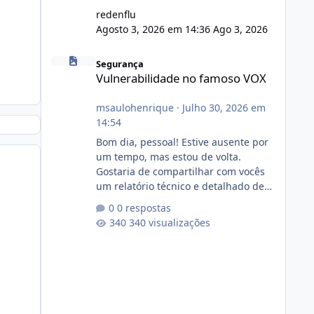
redenflu
Agosto 3, 2026 em 14:36
Ago 3, 2026
Vulnerabilidade no famoso VOX
Segurança
Vulnerabilidade no famoso VOX
msaulohenrique
·
Julho 30, 2026 em
14:54
Bom dia, pessoal! Estive ausente por
um tempo, mas estou de volta.
Gostaria de compartilhar com vocês
um relatório técnico e detalhado de
auditoria de segurança e
0 respostas
conformidade referente
340 visualizações
ao VOXPANEL (versão atualmente em
circulação e comercialização no
mercado). 1. Análise de Integridade
dos Arquivos Arquivo Tamanho
Conteúdo Identificado Integridade
video.zip 623.85 MB Painel de