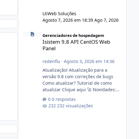
LtiWeb Soluções
Agosto 7, 2026 em 18:39
Ago 7, 2026
Isistem 9.8 API CentOS Web Panel
Gerenciadores de hospedagem
Isistem 9.8 API CentOS Web
Panel
redenflu
·
Agosto 3, 2026 em 14:36
Atualização! Atualização para a
versão 9.8 com correções de bugs
Como atualizar? Tutorial de como
atualizar Clique aqui 🚀 Novidades:
Api do CWP7(CentOS Web Panel) Link
0 respostas
publico para consulta de sub.dominio
232 visualizações
autorizado a usasr o isistem:
https://isistem.com.br/check-license/
Editor de texto Html para e-mails
enviados pelo sistema 🛠️ Correções:
Ajuste no memory limit do instalador