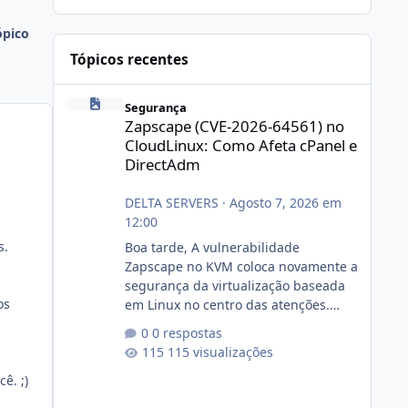
ópico
Tópicos recentes
Zapscape (CVE-2026-64561) no CloudLinux: Como Afeta cP
Segurança
Zapscape (CVE-2026-64561) no
CloudLinux: Como Afeta cPanel e
DirectAdm
DELTA SERVERS
·
Agosto 7, 2026 em
12:00
s.
Boa tarde, A vulnerabilidade
Zapscape no KVM coloca novamente a
segurança da virtualização baseada
os
em Linux no centro das atenções.
https://cloudlinux.statuspage.io/incid
0 respostas
ents/dlrxjx23zz5f Criamos uma breve
115 visualizações
explicação:
ê. ;)
https://www.deltaservers.com.br/blog
/zapscape-cve-2026-64561/