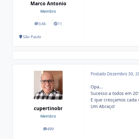
Marco Antonio
Membro
3.6k
11
posts
Soluções
São Paulo
Postado
Dezembro 30, 2
Opa...
Sucesso a todos em 201
E que cresçamos cada v
Um Abraço!
cupertinobr
Membro
499
posts