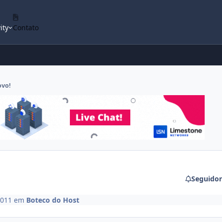
ity
Contato
ovo!
Seguidor
2011
em
Boteco do Host