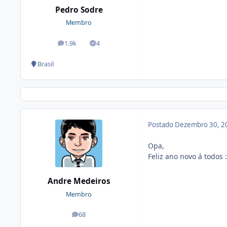
Pedro Sodre
Membro
1.9k
4
posts
Soluções
Brasil
Postado
Dezembro 30, 2
Opa,
Feliz ano novo á todos 
Andre Medeiros
Membro
68
posts