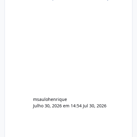
atualmente em circulação e comercialização
no mercado). 1. Análise de Integridade dos
Arquivos Arquivo Tamanho Conteúdo
Identificado Integridade video.zip 623.85 MB
Painel de streaming de vídeo, binários
Wowza, FFmpeg e scripts AlmaLinux Íntegro
audio.zip 507.08 MB Painel PHP de áudio,
AutoDJ,
msaulohenrique
Julho 30, 2026 em 14:54
Jul 30, 2026