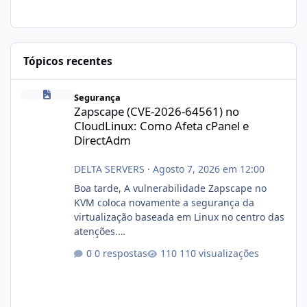
Tópicos recentes
Zapscape (CVE-2026-64561) no CloudLinux: Como Afeta cPanel e
Segurança
Zapscape (CVE-2026-64561) no
CloudLinux: Como Afeta cPanel e
DirectAdm
DELTA SERVERS
·
Agosto 7, 2026 em 12:00
Boa tarde, A vulnerabilidade Zapscape no
KVM coloca novamente a segurança da
virtualização baseada em Linux no centro das
atenções.
https://cloudlinux.statuspage.io/incidents/dlr
0 respostas
110 visualizações
xjx23zz5f Criamos uma breve explicação:
https://www.deltaservers.com.br/blog/zapsca
pe-cve-2026-64561/