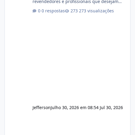
revendedores e profissionais que desejam
encerrar suas atividades ou reduzir sua
0 respostas
273 visualizações
operação. Se você possui clientes ativos de
hospedagem de sites, hospedagem revenda
(cPanel, DirectAdmin ou Plesk), podemos
apresentar uma proposta justa, transparente
e com total sigilo durante todo o processo. O
que buscamos Estamos interessados
principalmente em: Carteiras de clientes de
Hospedagem
Jefferson
Julho 30, 2026 em 08:54
Jul 30, 2026