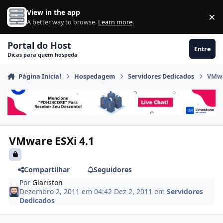
Ir para conteúdo
View in the app
×
Di
A better way to browse.
Learn more
.
Portal do Host
Entre
Dicas para quem hospeda
Página Inicial
Hospedagem
Servidores Dedicados
VMwa
VMware ESXi 4.1
Compartilhar
Seguidores
Por
Glariston
Dezembro 2, 2011 em 04:42
Dez 2, 2011
em
Servidores
Dedicados