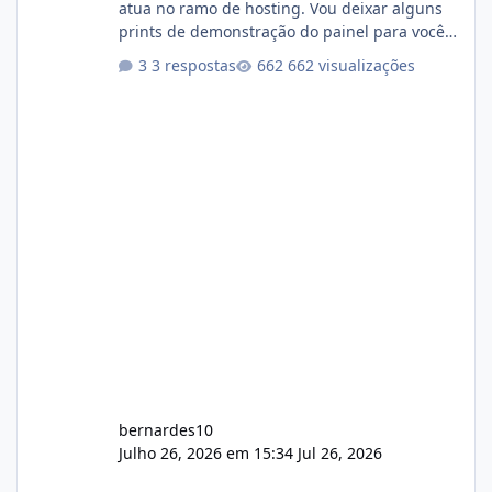
atua no ramo de hosting. Vou deixar alguns
prints de demonstração do painel para vocês
darem a opinião de vocês. O sistema já está
3 respostas
662 visualizações
com cerca de 80% concluído e conta com
gerenciamento de servidores de jogos, VPS e
hospedagem cPanel. Fico no aguardo do
feedback de vocês. TMJ! 🚀 Aceito críticas
construtivas!
bernardes10
Julho 26, 2026 em 15:34
Jul 26, 2026