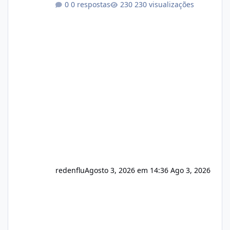
0 respostas
230 visualizações
autorizado a usasr o isistem:
https://isistem.com.br/check-license/ Editor
de texto Html para e-mails enviados pelo
sistema 🛠️ Correções: Ajuste no memory limit
do instalador agora com filtros para ajudar o
usuário. Ajuste no valor de renovação de
registro de domínio Ajuste assinatura n
redenflu
Agosto 3, 2026 em 14:36
Ago 3, 2026