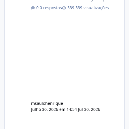
conformidade referente ao VOXPANEL (versão
0 respostas
339 visualizações
atualmente em circulação e comercialização
no mercado). 1. Análise de Integridade dos
Arquivos Arquivo Tamanho Conteúdo
Identificado Integridade video.zip 623.85 MB
Painel de streaming de vídeo, binários
Wowza, FFmpeg e scripts AlmaLinux Íntegro
audio.zip 507.08 MB Painel PHP de áudio,
AutoDJ,
msaulohenrique
Julho 30, 2026 em 14:54
Jul 30, 2026