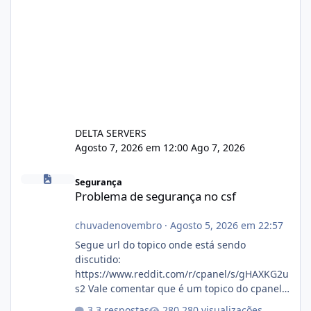
DELTA SERVERS
Agosto 7, 2026 em 12:00
Ago 7, 2026
Problema de segurança no csf
Segurança
Problema de segurança no csf
chuvadenovembro
·
Agosto 5, 2026 em 22:57
Segue url do topico onde está sendo
discutido:
https://www.reddit.com/r/cpanel/s/gHAXKG2u
s2 Vale comentar que é um topico do cpanel...
Não sei como ta a pegada no da.
3 respostas
280 visualizações