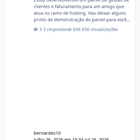
clientes e faturamento para um amigo que
atua no ramo de hosting. Vou deixar alguns
prints de demonstração do painel para vocês
darem a opinião de vocês. O sistema já está
3 respostas
656 visualizações
com cerca de 80% concluído e conta com
gerenciamento de servidores de jogos, VPS e
hospedagem cPanel. Fico no aguardo do
feedback de vocês. TMJ! 🚀 Aceito críticas
construtivas!
bernardes10
Julho 26, 2026 em 15:34
Jul 26, 2026