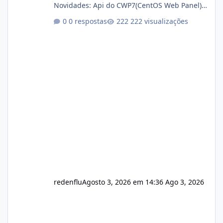
Novidades: Api do CWP7(CentOS Web Panel)
Link publico para consulta de sub.dominio
0 respostas
222 visualizações
autorizado a usasr o isistem:
https://isistem.com.br/check-license/ Editor
de texto Html para e-mails enviados pelo
sistema 🛠️ Correções: Ajuste no memory limit
do instalador agora com filtros para ajudar o
usuário. Ajuste no valor de renovação de
registro de domínio Ajuste assinatura n
redenflu
Agosto 3, 2026 em 14:36
Ago 3, 2026