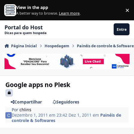
Ir para conteúdo
View in the app
×
Di
A better way to browse.
Learn more
.
Portal do Host
Entre
Dicas para quem hospeda
Página Inicial
Hospedagem
Painéis de controle & Software
Google apps no Plesk
Compartilhar
Seguidores
Por
chlins
Dezembro 1, 2011 em 23:42
Dez 1, 2011
em
Painéis de
controle & Softwares