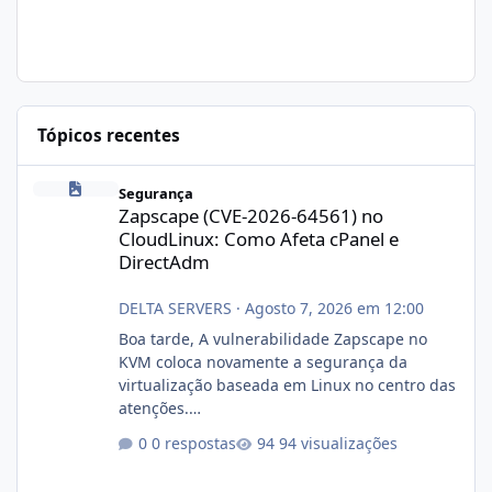
Tópicos recentes
Zapscape (CVE-2026-64561) no CloudLinux: Como Afeta cPanel e
Segurança
Zapscape (CVE-2026-64561) no
CloudLinux: Como Afeta cPanel e
DirectAdm
DELTA SERVERS
·
Agosto 7, 2026 em 12:00
Boa tarde, A vulnerabilidade Zapscape no
KVM coloca novamente a segurança da
virtualização baseada em Linux no centro das
atenções.
https://cloudlinux.statuspage.io/incidents/dlr
0 respostas
94 visualizações
xjx23zz5f Criamos uma breve explicação:
https://www.deltaservers.com.br/blog/zapsca