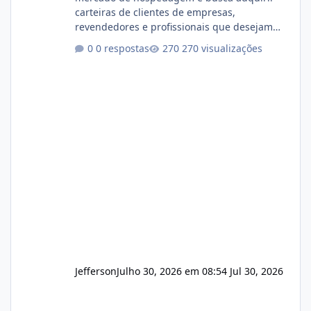
carteiras de clientes de empresas,
revendedores e profissionais que desejam
encerrar suas atividades ou reduzir sua
0 respostas
270 visualizações
operação. Se você possui clientes ativos de
hospedagem de sites, hospedagem revenda
(cPanel, DirectAdmin ou Plesk), podemos
apresentar uma proposta justa, transparente
e com total sigilo durante todo o processo. O
que buscamos Estamos interessados
principalmente em: Carteiras de clientes de
Hospedagem
Jefferson
Julho 30, 2026 em 08:54
Jul 30, 2026