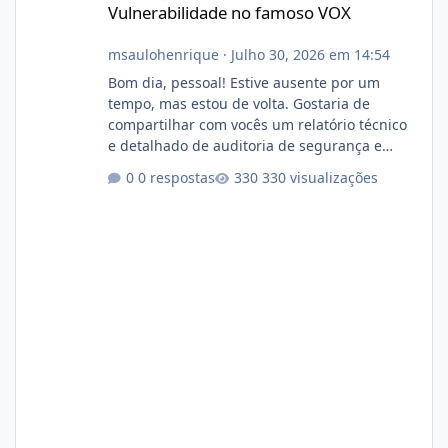
Vulnerabilidade no famoso VOX
msaulohenrique
·
Julho 30, 2026 em 14:54
Bom dia, pessoal! Estive ausente por um
tempo, mas estou de volta. Gostaria de
compartilhar com vocês um relatório técnico
e detalhado de auditoria de segurança e
conformidade referente ao VOXPANEL (versão
0 respostas
330 visualizações
atualmente em circulação e comercialização
no mercado). 1. Análise de Integridade dos
Arquivos Arquivo Tamanho Conteúdo
Identificado Integridade video.zip 623.85 MB
Painel de streaming de vídeo, binários
Wowza, FFmpeg e scripts AlmaLinux Íntegro
audio.zip 507.08 MB Painel PHP de áudio,
AutoDJ,