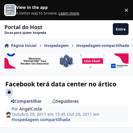
Ir para conteúdo
View in the app
×
Di
A better way to browse.
Learn more
.
Portal do Host
Entre
Dicas para quem hospeda
Página Inicial
Hospedagem
Hospedagem compartilhada
Facebook terá data center no ártico
Compartilhar
Seguidores
Por
AngelCosta
Outubro 29, 2011 em 15:45
Out 29, 2011
em
Hospedagem compartilhada