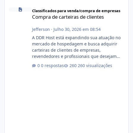
Compra de carteiras de clientes
Classificados para venda/compra de empresas
Compra de carteiras de clientes
Jefferson
·
Julho 30, 2026 em 08:54
A DDR Host está expandindo sua atuação no
mercado de hospedagem e busca adquirir
carteiras de clientes de empresas,
revendedores e profissionais que desejam
encerrar suas atividades ou reduzir sua
0 respostas
260 visualizações
operação. Se você possui clientes ativos de
hospedagem de sites, hospedagem revenda
(cPanel, DirectAdmin ou Plesk), podemos
apresentar uma proposta justa, transparente
e com total sigilo durante todo o processo. O
que buscamos Estamos interessados
principalmente em: Carteiras de clientes de
Hospedagem