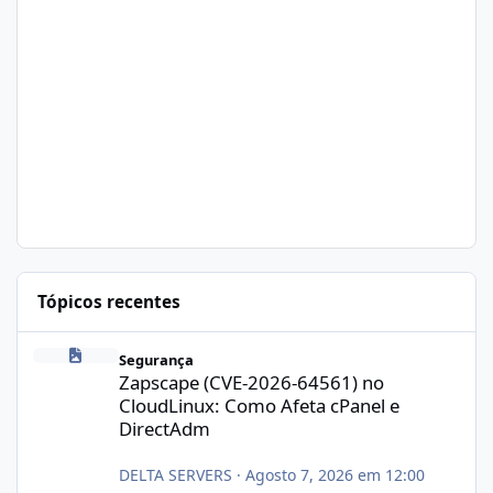
Tópicos recentes
Zapscape (CVE-2026-64561) no CloudLinux: Como Afeta cPanel e
Segurança
Zapscape (CVE-2026-64561) no
CloudLinux: Como Afeta cPanel e
DirectAdm
DELTA SERVERS
·
Agosto 7, 2026 em 12:00