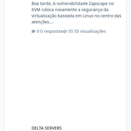
Boa tarde, A vulnerabilidade Zapscape no
KVM coloca novamente a segurança da
virtualização baseada em Linux no centro das
atenções.
https://cloudlinux.statuspage.io/incidents/dlr
0 respostas
55 visualizações
xjx23zz5f Criamos uma breve explicação:
https://www.deltaservers.com.br/blog/zapsca
pe-cve-2026-64561/
DELTA SERVERS