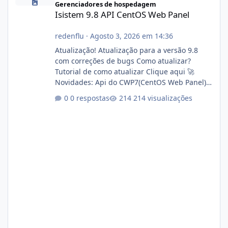
Gerenciadores de hospedagem
Isistem 9.8 API CentOS Web Panel
redenflu
·
Agosto 3, 2026 em 14:36
Atualização! Atualização para a versão 9.8
com correções de bugs Como atualizar?
Tutorial de como atualizar Clique aqui 🚀
Novidades: Api do CWP7(CentOS Web Panel)
Link publico para consulta de sub.dominio
0 respostas
214 visualizações
autorizado a usasr o isistem:
https://isistem.com.br/check-license/ Editor
de texto Html para e-mails enviados pelo
sistema 🛠️ Correções: Ajuste no memory limit
do instalador agora com filtros para ajudar o
usuário. Ajuste no valor de renovação de
registro de domínio Ajuste assinatura n