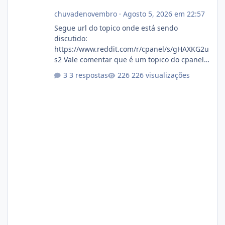
chuvadenovembro
·
Agosto 5, 2026 em 22:57
Segue url do topico onde está sendo
discutido:
https://www.reddit.com/r/cpanel/s/gHAXKG2u
s2 Vale comentar que é um topico do cpanel...
Não sei como ta a pegada no da.
3 respostas
226 visualizações