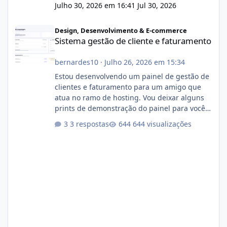
Julho 30, 2026 em 16:41
Jul 30, 2026
Sistema gestão de cliente e faturamento
Design, Desenvolvimento & E-commerce
Sistema gestão de cliente e faturamento
bernardes10
·
Julho 26, 2026 em 15:34
Estou desenvolvendo um painel de gestão de
clientes e faturamento para um amigo que
atua no ramo de hosting. Vou deixar alguns
prints de demonstração do painel para vocês
darem a opinião de vocês. O sistema já está
3 respostas
644 visualizações
com cerca de 80% concluído e conta com
gerenciamento de servidores de jogos, VPS e
hospedagem cPanel. Fico no aguardo do
feedback de vocês. TMJ! 🚀 Aceito críticas
construtivas!