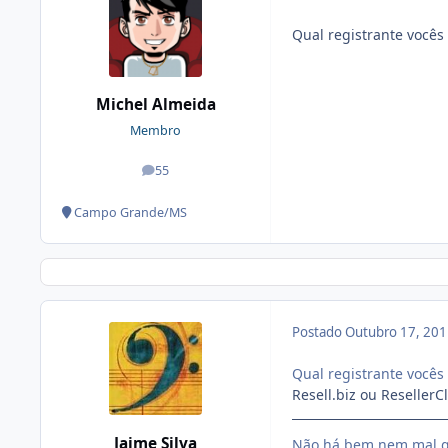
Qual registrante vocês
Michel Almeida
Membro
55
posts
Campo Grande/MS
Postado
Outubro 17, 20
Qual registrante vocês
Resell.biz ou Reseller
Jaime Silva
Não há bem nem mal q