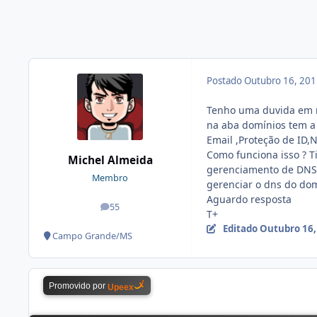
Postado
Outubro 16, 20
Tenho uma duvida em re
na aba domínios tem a
Email ,Proteção de ID,
Como funciona isso ? Ti
Michel Almeida
gerenciamento de DNS o
Membro
gerenciar o dns do dom
Aguardo resposta
55
posts
T+
Editado
Outubro 16,
Campo Grande/MS