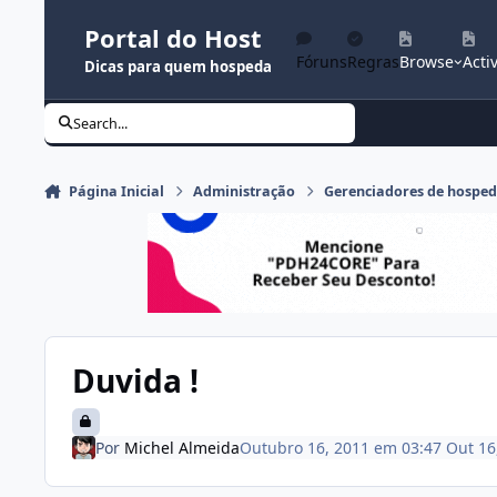
Ir para conteúdo
Portal do Host
Fóruns
Regras
Browse
Activ
Dicas para quem hospeda
Search...
Página Inicial
Administração
Gerenciadores de hospe
Duvida !
Por
Michel Almeida
Outubro 16, 2011 em 03:47
Out 16