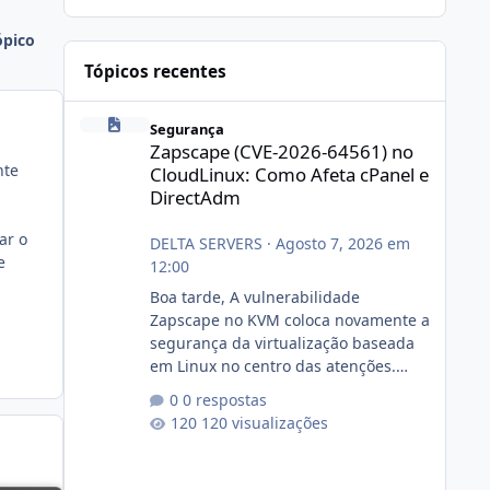
ópico
Tópicos recentes
Zapscape (CVE-2026-64561) no CloudLinux: Como Afeta cP
Segurança
Zapscape (CVE-2026-64561) no
nte
CloudLinux: Como Afeta cPanel e
DirectAdm
ar o
DELTA SERVERS
·
Agosto 7, 2026 em
e
12:00
Boa tarde, A vulnerabilidade
Zapscape no KVM coloca novamente a
segurança da virtualização baseada
em Linux no centro das atenções.
https://cloudlinux.statuspage.io/incid
0 respostas
ents/dlrxjx23zz5f Criamos uma breve
120 visualizações
explicação:
https://www.deltaservers.com.br/blog
/zapscape-cve-2026-64561/