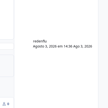
agora com filtros para ajudar o
usuário. Ajuste no valor de renovação
de registro de domínio Ajuste
assinatura n
redenflu
Agosto 3, 2026 em 14:36
Ago 3, 2026
0