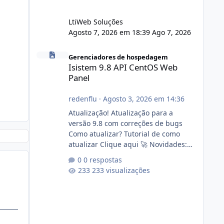
LtiWeb Soluções
Agosto 7, 2026 em 18:39
Ago 7, 2026
Isistem 9.8 API CentOS Web Panel
Gerenciadores de hospedagem
Isistem 9.8 API CentOS Web
Panel
redenflu
·
Agosto 3, 2026 em 14:36
Atualização! Atualização para a
versão 9.8 com correções de bugs
Como atualizar? Tutorial de como
atualizar Clique aqui 🚀 Novidades:
Api do CWP7(CentOS Web Panel) Link
0 respostas
publico para consulta de sub.dominio
233 visualizações
autorizado a usasr o isistem:
https://isistem.com.br/check-license/
Editor de texto Html para e-mails
enviados pelo sistema 🛠️ Correções:
Ajuste no memory limit do instalador