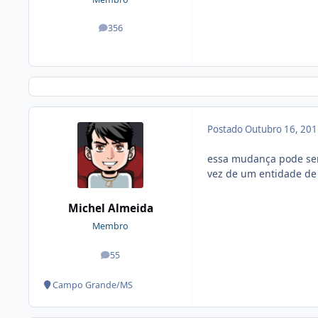
356
posts
Postado
Outubro 16, 20
essa mudança pode ser
vez de um entidade de 
Michel Almeida
Membro
55
posts
Campo Grande/MS