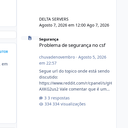
DELTA SERVERS
Agosto 7, 2026 em 12:00
Ago 7, 2026
Problema de segurança no csf
Segurança
Problema de segurança no csf
UTOR
chuvadenovembro
·
Agosto 5, 2026
em 22:57
, em
Segue url do topico onde está sendo
discutido:
https://www.reddit.com/r/cpanel/s/gH
AXKG2us2 Vale comentar que é um
topico do cpanel... Não sei como ta a
3 respostas
pegada no da.
334 visualizações