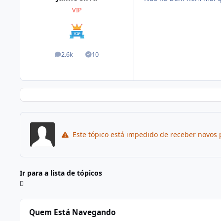
VIP
2.6k
10
posts
Soluções
Este tópico está impedido de receber novos 
Ir para a lista de tópicos
Quem Está Navegando