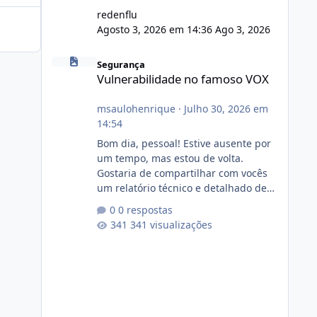
redenflu
Agosto 3, 2026 em 14:36
Ago 3, 2026
Vulnerabilidade no famoso VOX
Segurança
Vulnerabilidade no famoso VOX
msaulohenrique
·
Julho 30, 2026 em
14:54
Bom dia, pessoal! Estive ausente por
um tempo, mas estou de volta.
Gostaria de compartilhar com vocês
um relatório técnico e detalhado de
auditoria de segurança e
0 respostas
conformidade referente
341 visualizações
ao VOXPANEL (versão atualmente em
circulação e comercialização no
mercado). 1. Análise de Integridade
dos Arquivos Arquivo Tamanho
Conteúdo Identificado Integridade
video.zip 623.85 MB Painel de