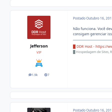
Postado
Outubro 16, 20
Não funciona. Você dev
consigam gerenciar iss
Jefferson
█ DDR Host -
https://w
█
Hospedagem de Sites, R
VIP
1.9k
7
posts
Soluções
Postado
Outubro 16, 20