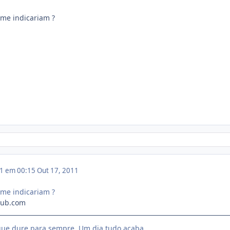
 me indicariam ?
11 em 00:15
Out 17, 2011
 me indicariam ?
Club.com
ue dure para sempre. Um dia tudo acaba.