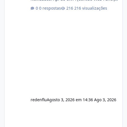
Link publico para consulta de sub.dominio
0 respostas
216 visualizações
autorizado a usasr o isistem:
https://isistem.com.br/check-license/ Editor
de texto Html para e-mails enviados pelo
sistema 🛠️ Correções: Ajuste no memory limit
do instalador agora com filtros para ajudar o
usuário. Ajuste no valor de renovação de
registro de domínio Ajuste assinatura n
redenflu
Agosto 3, 2026 em 14:36
Ago 3, 2026