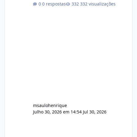
conformidade referente ao VOXPANEL (versão
0 respostas
332 visualizações
atualmente em circulação e comercialização
no mercado). 1. Análise de Integridade dos
Arquivos Arquivo Tamanho Conteúdo
Identificado Integridade video.zip 623.85 MB
Painel de streaming de vídeo, binários
Wowza, FFmpeg e scripts AlmaLinux Íntegro
audio.zip 507.08 MB Painel PHP de áudio,
AutoDJ,
msaulohenrique
Julho 30, 2026 em 14:54
Jul 30, 2026