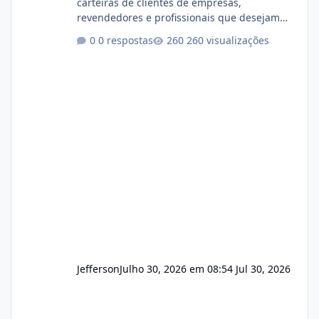
carteiras de clientes de empresas,
revendedores e profissionais que desejam
encerrar suas atividades ou reduzir sua
0 respostas
260 visualizações
operação. Se você possui clientes ativos de
hospedagem de sites, hospedagem revenda
(cPanel, DirectAdmin ou Plesk), podemos
apresentar uma proposta justa, transparente
e com total sigilo durante todo o processo. O
que buscamos Estamos interessados
principalmente em: Carteiras de clientes de
Hospedagem
Jefferson
Julho 30, 2026 em 08:54
Jul 30, 2026