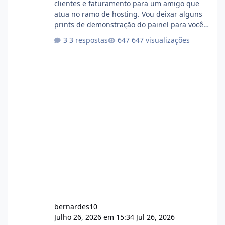
clientes e faturamento para um amigo que
atua no ramo de hosting. Vou deixar alguns
prints de demonstração do painel para vocês
darem a opinião de vocês. O sistema já está
3 respostas
647 visualizações
com cerca de 80% concluído e conta com
gerenciamento de servidores de jogos, VPS e
hospedagem cPanel. Fico no aguardo do
feedback de vocês. TMJ! 🚀 Aceito críticas
construtivas!
bernardes10
Julho 26, 2026 em 15:34
Jul 26, 2026