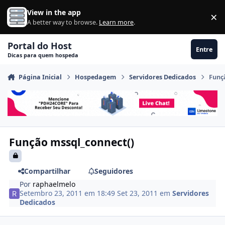
Ir para conteúdo
View in the app
×
Di
A better way to browse.
Learn more
.
Portal do Host
Entre
Dicas para quem hospeda
Página Inicial
Hospedagem
Servidores Dedicados
Funç
Função mssql_connect()
Compartilhar
Seguidores
Por
raphaelmelo
Setembro 23, 2011 em 18:49
Set 23, 2011
em
Servidores
Dedicados