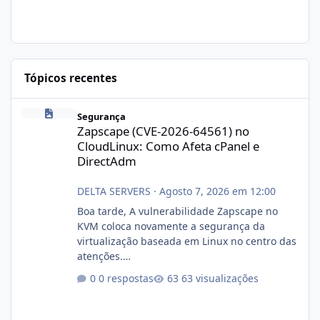
Tópicos recentes
Zapscape (CVE-2026-64561) no CloudLinux: Como Afeta cPanel e
Segurança
Zapscape (CVE-2026-64561) no
CloudLinux: Como Afeta cPanel e
DirectAdm
DELTA SERVERS
·
Agosto 7, 2026 em 12:00
Boa tarde, A vulnerabilidade Zapscape no
KVM coloca novamente a segurança da
virtualização baseada em Linux no centro das
atenções.
https://cloudlinux.statuspage.io/incidents/dlr
0 respostas
63 visualizações
xjx23zz5f Criamos uma breve explicação:
https://www.deltaservers.com.br/blog/zapsca
pe-cve-2026-64561/