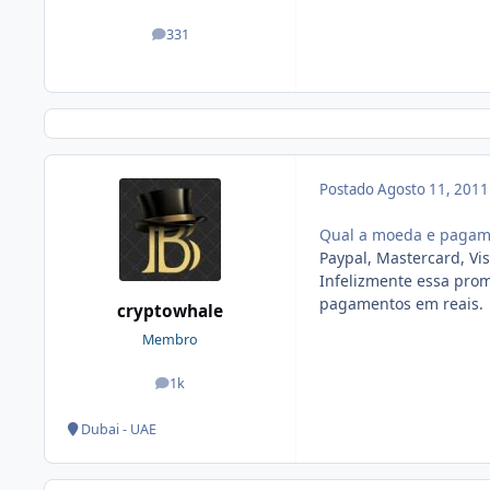
331
posts
Postado
Agosto 11, 201
Qual a moeda e pagame
Paypal, Mastercard, V
Infelizmente essa prom
pagamentos em reais.
cryptowhale
Membro
1k
posts
Dubai - UAE