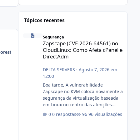
Tópicos recentes
Zapscape (CVE-2026-64561) no CloudLinux: Como Afeta cP
Segurança
Zapscape (CVE-2026-64561) no
CloudLinux: Como Afeta cPanel e
ores!
DirectAdm
DELTA SERVERS
·
Agosto 7, 2026 em
12:00
Boa tarde, A vulnerabilidade
Zapscape no KVM coloca novamente a
segurança da virtualização baseada
em Linux no centro das atenções.
https://cloudlinux.statuspage.io/incid
0 respostas
96 visualizações
ents/dlrxjx23zz5f Criamos uma breve
explicação:
https://www.deltaservers.com.br/blog
/zapscape-cve-2026-64561/