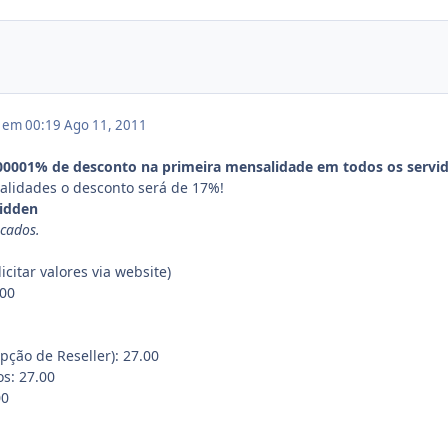
1 em 00:19
Ago 11, 2011
00001% de desconto na primeira mensalidade em todos os servid
alidades o desconto será de 17%!
idden
icados.
citar valores via website)
.00
ção de Reseller): 27.00
s: 27.00
00