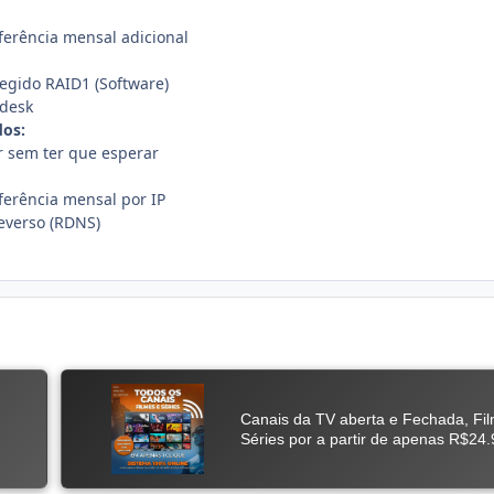
ferência mensal adicional
gido RAID1 (Software)
pdesk
dos:
r sem ter que esperar
sferência mensal por IP
everso (RDNS)