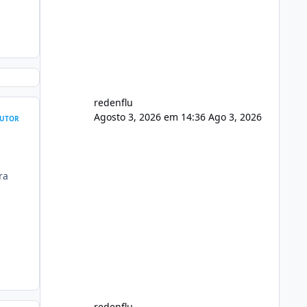
usuário. Ajuste no valor de renovação
de registro de domínio Ajuste
assinatura n
redenflu
Agosto 3, 2026 em 14:36
Ago 3, 2026
UTOR
ra
redenflu