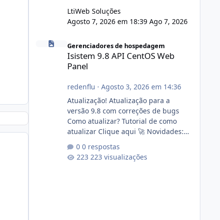
LtiWeb Soluções
Agosto 7, 2026 em 18:39
Ago 7, 2026
Isistem 9.8 API CentOS Web Panel
Gerenciadores de hospedagem
Isistem 9.8 API CentOS Web
Panel
redenflu
·
Agosto 3, 2026 em 14:36
Atualização! Atualização para a
versão 9.8 com correções de bugs
Como atualizar? Tutorial de como
atualizar Clique aqui 🚀 Novidades:
Api do CWP7(CentOS Web Panel) Link
0 respostas
publico para consulta de sub.dominio
223 visualizações
autorizado a usasr o isistem:
https://isistem.com.br/check-license/
Editor de texto Html para e-mails
enviados pelo sistema 🛠️ Correções:
Ajuste no memory limit do instalador
agora com filtros para ajudar o