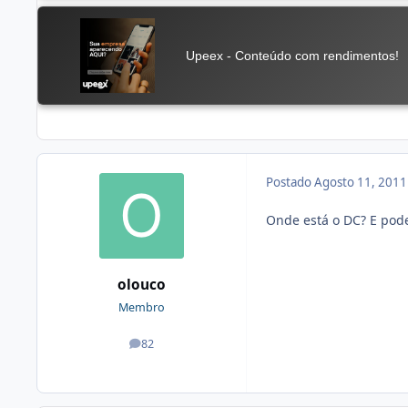
Postado
Agosto 11, 201
Onde está o DC? E pode
olouco
Membro
82
posts