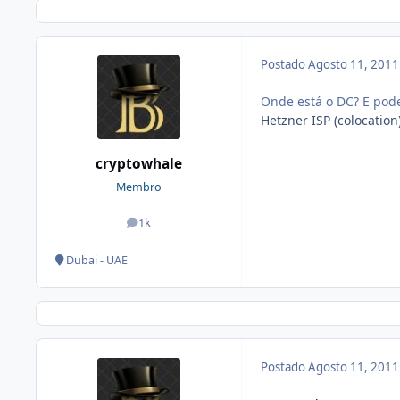
Postado
Agosto 11, 201
Onde está o DC? E pode
Hetzner ISP (colocation
cryptowhale
Membro
1k
posts
Dubai - UAE
Postado
Agosto 11, 201