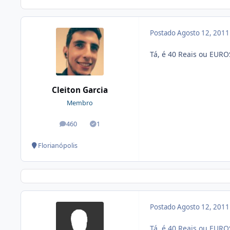
Postado
Agosto 12, 201
Tá, é 40 Reais ou EURO
Cleiton Garcia
Membro
460
1
posts
Soluções
Florianópolis
Postado
Agosto 12, 201
Tá, é 40 Reais ou EURO