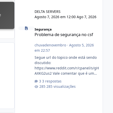
DELTA SERVERS
Agosto 7, 2026 em 12:00
Ago 7, 2026
Problema de segurança no csf
Segurança
Problema de segurança no csf
chuvadenovembro
·
Agosto 5, 2026
em 22:57
Segue url do topico onde está sendo
discutido:
https://www.reddit.com/r/cpanel/s/gH
AXKG2us2 Vale comentar que é um
topico do cpanel... Não sei como ta a
3 respostas
pegada no da.
285 visualizações