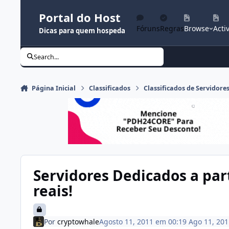
Ir para conteúdo
Portal do Host
Fóruns
Regras
Browse
Activ
Dicas para quem hospeda
Search...
Página Inicial
Classificados
Classificados de Servidore
Servidores Dedicados a part
reais!
Por
cryptowhale
Agosto 11, 2011 em 00:19
Ago 11, 201