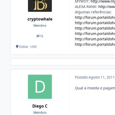
MYWOT:
http://www.my
ALEXA RANK:
http://ww
Algumas referências:
http://forum.portaldo
cryptowhale
http://forum.portaldo
Membro
http://forum.portaldo
http://forum.portaldo
1k
posts
http://forum.portaldo
http://forum.portaldo
Dubai - UAE
Postado
Agosto 11, 201
Qual a moeda e pagame
Diego C
Membro