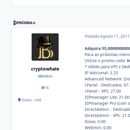
1
2
PRÓXIMA
Postado
Agosto 11, 201
Adquira 55,000000000
Para as próximas mens
Utilize o promo code:
h
* Válido para VPS e Ded
cryptowhale
IP Adicional: 2.25
Membro
Advanced Network: (Soli
cPanel - Dedicados: 67
1k
posts
cPanel - VPS: 27.00
ISPmanager Lite: 21.00
Dubai - UAE
ISPmanager Pro (com op
DirectAdmin - Dedicado
DirectAdmin - VPS: 21.
Kloxo: 0.00
Webmin: 0.00