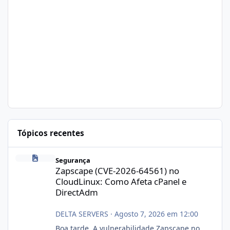
Tópicos recentes
Zapscape (CVE-2026-64561) no CloudLinux: Como Afeta cPanel e
Segurança
Zapscape (CVE-2026-64561) no
CloudLinux: Como Afeta cPanel e
DirectAdm
DELTA SERVERS
·
Agosto 7, 2026 em 12:00
Boa tarde, A vulnerabilidade Zapscape no