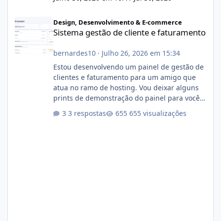
Sistema gestão de cliente e faturamento
Design, Desenvolvimento & E-commerce
Sistema gestão de cliente e faturamento
bernardes10
·
Julho 26, 2026 em 15:34
Estou desenvolvendo um painel de gestão de
clientes e faturamento para um amigo que
atua no ramo de hosting. Vou deixar alguns
prints de demonstração do painel para vocês
darem a opinião de vocês. O sistema já está
3 respostas
655 visualizações
com cerca de 80% concluído e conta com
gerenciamento de servidores de jogos, VPS e
hospedagem cPanel. Fico no aguardo do
feedback de vocês. TMJ! 🚀 Aceito críticas
construtivas!