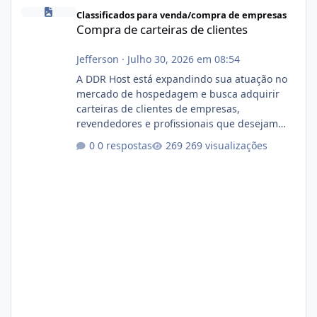
Compra de carteiras de clientes
Classificados para venda/compra de empresas
Compra de carteiras de clientes
Jefferson
·
Julho 30, 2026 em 08:54
A DDR Host está expandindo sua atuação no
mercado de hospedagem e busca adquirir
carteiras de clientes de empresas,
revendedores e profissionais que desejam
encerrar suas atividades ou reduzir sua
0 respostas
269 visualizações
operação. Se você possui clientes ativos de
hospedagem de sites, hospedagem revenda
(cPanel, DirectAdmin ou Plesk), podemos
apresentar uma proposta justa, transparente
e com total sigilo durante todo o processo. O
que buscamos Estamos interessados
principalmente em: Carteiras de clientes de
Hospedagem