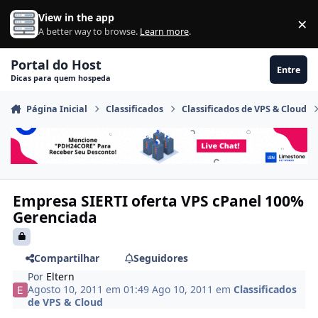
Ir para conteúdo
View in the app
×
Di
A better way to browse.
Learn more
.
Portal do Host
Entre
Dicas para quem hospeda
Página Inicial
Classificados
Classificados de VPS & Cloud
Empresa SIERTI oferta VPS cPanel 100%
Gerenciada
Compartilhar
Seguidores
Por
Eltern
Agosto 10, 2011 em 01:49
Ago 10, 2011
em
Classificados
de VPS & Cloud