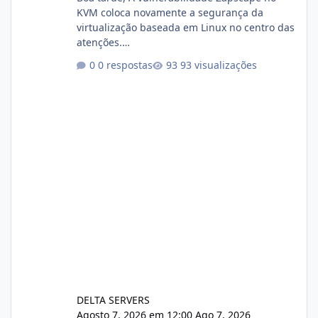
KVM coloca novamente a segurança da
virtualização baseada em Linux no centro das
atenções.
https://cloudlinux.statuspage.io/incidents/dlr
0 respostas
93 visualizações
xjx23zz5f Criamos uma breve explicação:
https://www.deltaservers.com.br/blog/zapsca
pe-cve-2026-64561/
DELTA SERVERS
Agosto 7, 2026 em 12:00
Ago 7, 2026