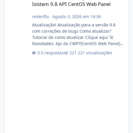
Isistem 9.8 API CentOS Web Panel
redenflu
·
Agosto 3, 2026 em 14:36
Atualização! Atualização para a versão 9.8
com correções de bugs Como atualizar?
Tutorial de como atualizar Clique aqui 🚀
Novidades: Api do CWP7(CentOS Web Panel)
Link publico para consulta de sub.dominio
0 respostas
221 visualizações
autorizado a usasr o isistem:
https://isistem.com.br/check-license/ Editor
de texto Html para e-mails enviados pelo
sistema 🛠️ Correções: Ajuste no memory limit
do instalador agora com filtros para ajudar o
usuário. Ajuste no valor de renovação de
registro de domínio Ajuste assinatura n