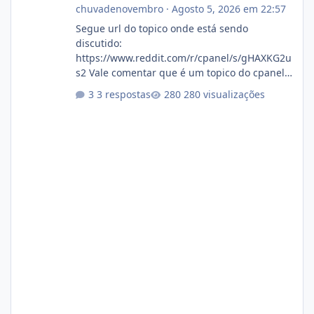
chuvadenovembro
·
Agosto 5, 2026 em 22:57
Segue url do topico onde está sendo
discutido:
https://www.reddit.com/r/cpanel/s/gHAXKG2u
s2 Vale comentar que é um topico do cpanel...
Não sei como ta a pegada no da.
3 respostas
280 visualizações