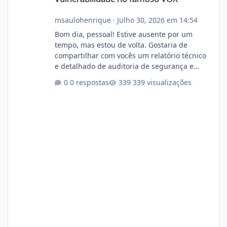
msaulohenrique
·
Julho 30, 2026 em 14:54
Bom dia, pessoal! Estive ausente por um
tempo, mas estou de volta. Gostaria de
compartilhar com vocês um relatório técnico
e detalhado de auditoria de segurança e
conformidade referente ao VOXPANEL (versão
0 respostas
339 visualizações
atualmente em circulação e comercialização
no mercado). 1. Análise de Integridade dos
Arquivos Arquivo Tamanho Conteúdo
Identificado Integridade video.zip 623.85 MB
Painel de streaming de vídeo, binários
Wowza, FFmpeg e scripts AlmaLinux Íntegro
audio.zip 507.08 MB Painel PHP de áudio,
AutoDJ,