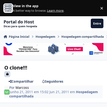
Ir para conteúdo
View in the app
×
Di
A better way to browse.
Learn more
.
Portal do Host
Entre
Dicas para quem hospeda
Página Inicial
Hospedagem
Hospedagem compartilhada
O clone!!!
Compartilhar
Seguidores
Por
Marcoss
Junho 21, 2011 em 15:02
Jun 21, 2011
em
Hospedagem
compartilhada