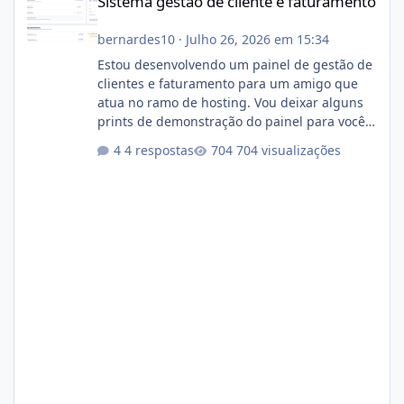
Sistema gestão de cliente e faturamento
bernardes10
·
Julho 26, 2026 em 15:34
Estou desenvolvendo um painel de gestão de
clientes e faturamento para um amigo que
atua no ramo de hosting. Vou deixar alguns
prints de demonstração do painel para vocês
darem a opinião de vocês. O sistema já está
4 respostas
704 visualizações
com cerca de 80% concluído e conta com
gerenciamento de servidores de jogos, VPS e
hospedagem cPanel. Fico no aguardo do
feedback de vocês. TMJ! 🚀 Aceito críticas
construtivas!