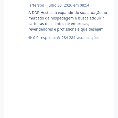
Jefferson
·
Julho 30, 2026 em 08:54
A DDR Host está expandindo sua atuação no
mercado de hospedagem e busca adquirir
carteiras de clientes de empresas,
revendedores e profissionais que desejam
encerrar suas atividades ou reduzir sua
0 respostas
284 visualizações
operação. Se você possui clientes ativos de
hospedagem de sites, hospedagem revenda
(cPanel, DirectAdmin ou Plesk), podemos
apresentar uma proposta justa, transparente
e com total sigilo durante todo o processo. O
que buscamos Estamos interessados
principalmente em: Carteiras de clientes de
Hospedagem