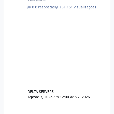
https://cloudlinux.statuspage.io/incidents/dlr
0 respostas
151 visualizações
xjx23zz5f Criamos uma breve explicação:
https://www.deltaservers.com.br/blog/zapsca
pe-cve-2026-64561/
DELTA SERVERS
Agosto 7, 2026 em 12:00
Ago 7, 2026