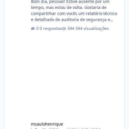
Bom dia, pessoal! Estive ausente por um
tempo, mas estou de volta. Gostaria de
compartilhar com vocês um relatório técnico
e detalhado de auditoria de segurança e
conformidade referente ao VOXPANEL (versão
0 respostas
344 visualizações
atualmente em circulação e comercialização
no mercado). 1. Análise de Integridade dos
Arquivos Arquivo Tamanho Conteúdo
Identificado Integridade video.zip 623.85 MB
Painel de streaming de vídeo, binários
Wowza, FFmpeg e scripts AlmaLinux Íntegro
audio.zip 507.08 MB Painel PHP de áudio,
AutoDJ,
msaulohenrique