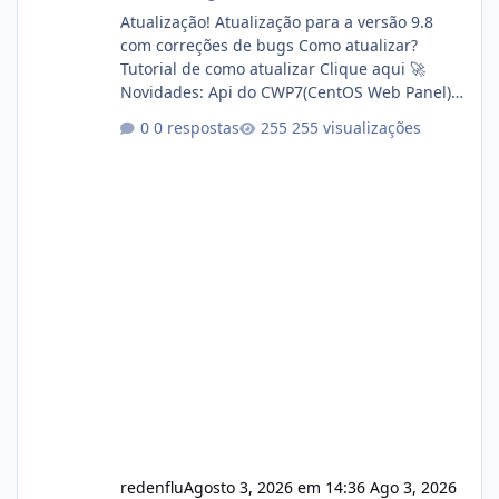
Atualização! Atualização para a versão 9.8
com correções de bugs Como atualizar?
Tutorial de como atualizar Clique aqui 🚀
Novidades: Api do CWP7(CentOS Web Panel)
Link publico para consulta de sub.dominio
0 respostas
255 visualizações
autorizado a usasr o isistem:
https://isistem.com.br/check-license/ Editor
de texto Html para e-mails enviados pelo
sistema 🛠️ Correções: Ajuste no memory limit
do instalador agora com filtros para ajudar o
usuário. Ajuste no valor de renovação de
registro de domínio Ajuste assinatura n
redenflu
Agosto 3, 2026 em 14:36
Ago 3, 2026