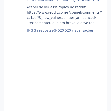
chuvadenovembro
·
Julho 29, 2026 em 16:56
Acabei de ver esse topico no reddit:
https://www.reddit.com/r/cpanel/comments/1
va1aef/3_new_vulnerabilities_announced/
Trex comentou que em breve ja deve ter
atualizações...
3 respostas
520 visualizações