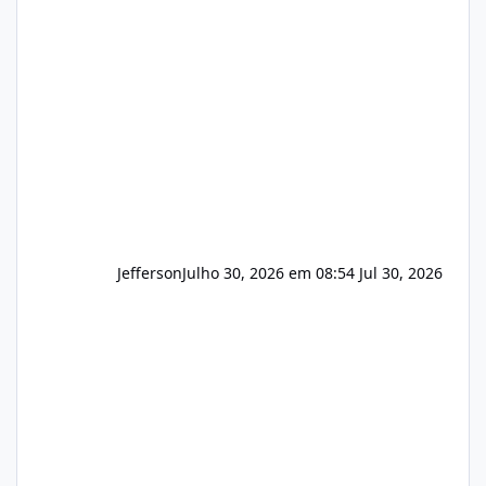
apresentar uma proposta justa, transparente
e com total sigilo durante todo o processo. O
que buscamos Estamos interessados
principalmente em: Carteiras de clientes de
Hospedagem
Jefferson
Julho 30, 2026 em 08:54
Jul 30, 2026