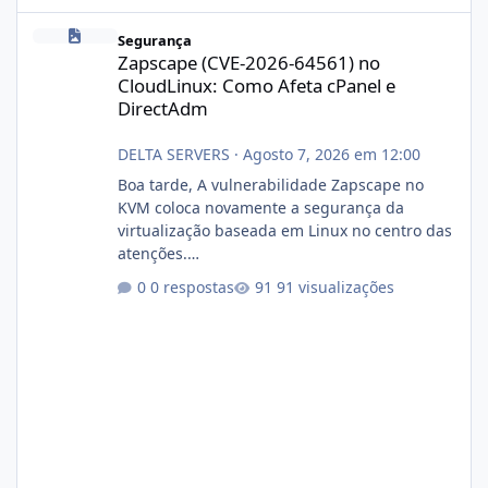
Zapscape (CVE-2026-64561) no CloudLinux: Como Afeta cPanel e
Segurança
Zapscape (CVE-2026-64561) no
CloudLinux: Como Afeta cPanel e
DirectAdm
DELTA SERVERS
·
Agosto 7, 2026 em 12:00
Boa tarde, A vulnerabilidade Zapscape no
KVM coloca novamente a segurança da
virtualização baseada em Linux no centro das
atenções.
https://cloudlinux.statuspage.io/incidents/dlr
0 respostas
91 visualizações
xjx23zz5f Criamos uma breve explicação:
https://www.deltaservers.com.br/blog/zapsca
pe-cve-2026-64561/