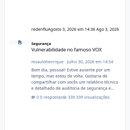
redenflu
Agosto 3, 2026 em 14:36
Ago 3, 2026
Vulnerabilidade no famoso VOX
Segurança
Vulnerabilidade no famoso VOX
msaulohenrique
·
Julho 30, 2026 em 14:54
Bom dia, pessoal! Estive ausente por um
tempo, mas estou de volta. Gostaria de
compartilhar com vocês um relatório técnico
e detalhado de auditoria de segurança e
conformidade referente ao VOXPANEL (versão
0 respostas
339 visualizações
atualmente em circulação e comercialização
no mercado). 1. Análise de Integridade dos
Arquivos Arquivo Tamanho Conteúdo
Identificado Integridade video.zip 623.85 MB
Painel de streaming de vídeo, binários