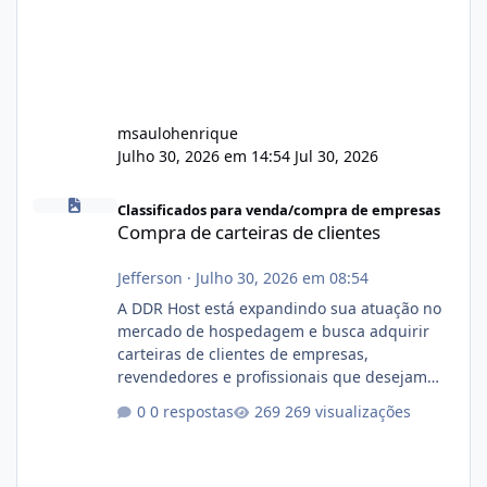
msaulohenrique
Julho 30, 2026 em 14:54
Jul 30, 2026
Compra de carteiras de clientes
Classificados para venda/compra de empresas
Compra de carteiras de clientes
Jefferson
·
Julho 30, 2026 em 08:54
A DDR Host está expandindo sua atuação no
mercado de hospedagem e busca adquirir
carteiras de clientes de empresas,
revendedores e profissionais que desejam
encerrar suas atividades ou reduzir sua
0 respostas
269 visualizações
operação. Se você possui clientes ativos de
hospedagem de sites, hospedagem revenda
(cPanel, DirectAdmin ou Plesk), podemos