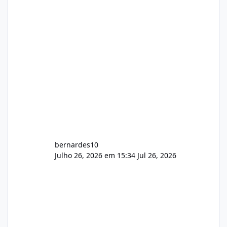
hospedagem cPanel. Fico no aguardo do
feedback de vocês. TMJ! 🚀 Aceito críticas
construtivas!
bernardes10
Julho 26, 2026 em 15:34
Jul 26, 2026