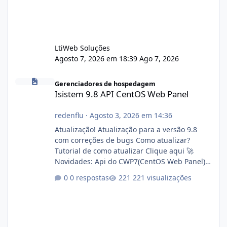
LtiWeb Soluções
Agosto 7, 2026 em 18:39
Ago 7, 2026
Isistem 9.8 API CentOS Web Panel
Gerenciadores de hospedagem
Isistem 9.8 API CentOS Web Panel
redenflu
·
Agosto 3, 2026 em 14:36
Atualização! Atualização para a versão 9.8
com correções de bugs Como atualizar?
Tutorial de como atualizar Clique aqui 🚀
Novidades: Api do CWP7(CentOS Web Panel)
Link publico para consulta de sub.dominio
0 respostas
221 visualizações
autorizado a usasr o isistem:
https://isistem.com.br/check-license/ Editor
de texto Html para e-mails enviados pelo
sistema 🛠️ Correções: Ajuste no memory limit
do instalador agora com filtros para ajudar o