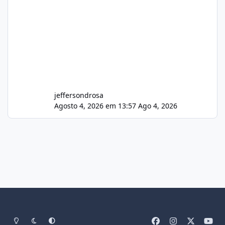
jeffersondrosa
Agosto 4, 2026 em 13:57
Ago 4, 2026
Light Mode
Dark Mode
System Preference
f
i
x
y