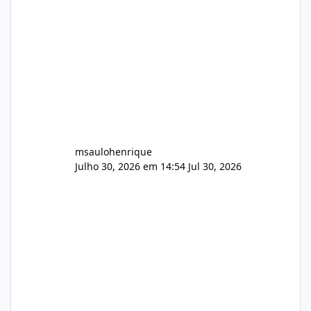
Wowza, FFmpeg e scripts AlmaLinux Íntegro
audio.zip 507.08 MB Painel PHP de áudio,
AutoDJ,
msaulohenrique
Julho 30, 2026 em 14:54
Jul 30, 2026