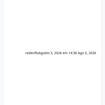
usuário. Ajuste no valor de renovação de
registro de domínio Ajuste assinatura n
redenflu
Agosto 3, 2026 em 14:36
Ago 3, 2026