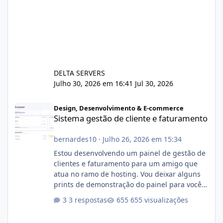
DELTA SERVERS
Julho 30, 2026 em 16:41
Jul 30, 2026
Sistema gestão de cliente e faturamento
Design, Desenvolvimento & E-commerce
Sistema gestão de cliente e faturamento
bernardes10
·
Julho 26, 2026 em 15:34
Estou desenvolvendo um painel de gestão de
clientes e faturamento para um amigo que
atua no ramo de hosting. Vou deixar alguns
prints de demonstração do painel para vocês
darem a opinião de vocês. O sistema já está
3 respostas
655 visualizações
com cerca de 80% concluído e conta com
gerenciamento de servidores de jogos, VPS e