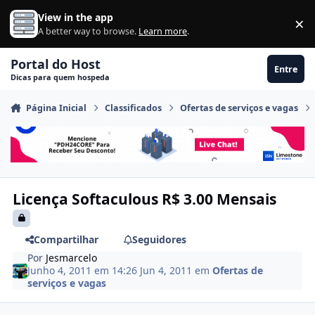
Ir para conteúdo
View in the app
×
Di
A better way to browse.
Learn more
.
Portal do Host
Entre
Dicas para quem hospeda
Página Inicial
Classificados
Ofertas de serviços e vagas
Licença Softaculous R$ 3.00 Mensais
Compartilhar
Seguidores
Por
Jesmarcelo
Junho 4, 2011 em 14:26
Jun 4, 2011
em
Ofertas de
serviços e vagas